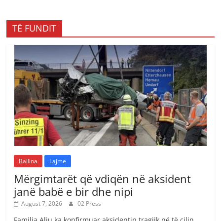
TË FUNDIT
Ballina
Lajme
Mërgimtarët që vdiqën në aksident
janë babë e bir dhe nipi
August 7, 2026
02 Press
Familja Aliu ka konfirmuar aksidentin tragjik në të cilin