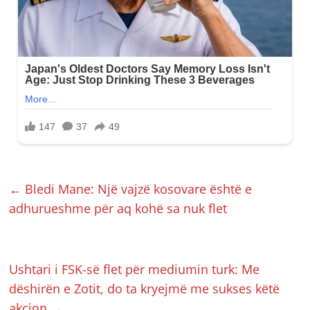
←
Bledi Mane: Një vajzë kosovare është e
adhurueshme për aq kohë sa nuk flet
Ushtari i FSK-së flet për mediumin turk: Me
dëshirën e Zotit, do ta kryejmë me sukses këtë
akcion
→