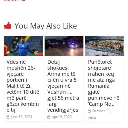
You May Also Like
Vdes në
Detaj
Punëtorët
moshën 26-
shokues:
shqiptarë
vjeçare
Arma me të
rrahen keq
portieri i
cilën u vra 5
me ata nga
Malit të Zi,
vjeçari në
Rumania
vetëm 10 ditë
Vushtrri, u
gjatë
më parë
gjet 56 metra
punimeve në
gëzoi kombin
larg
‘Camp Nou’
e tij
vendngjarjes
October 11,
June 15, 2024
April 9, 2023
2024