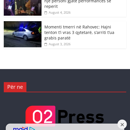
një personi gjatë përformancës së
reperit
August 4, 2026
Momenti tmerri në Rahovec: Hajni
tenton t’i vras 3 qytetarë, s’arriti t’ua
grabis paratë
August 3, 2026
Për ne