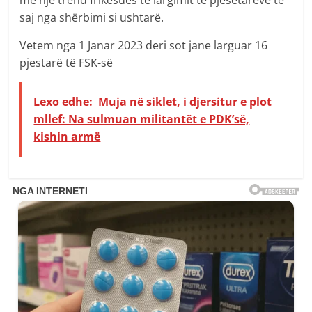
saj nga shërbimi si ushtarë.
Vetem nga 1 Janar 2023 deri sot jane larguar 16
pjestarë të FSK-së
Lexo edhe:
Muja në siklet, i djersitur e plot
mllef: Na sulmuan militantët e PDK’së,
kishin armë