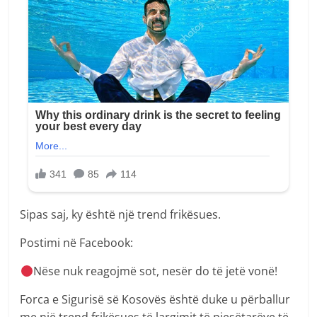
Sipas saj, ky është një trend frikësues.
Postimi në Facebook:
Nëse nuk reagojmë sot, nesër do të jetë vonë!
Forca e Sigurisë së Kosovës është duke u përballur
me një trend frikësues të largimit të pjesëtarëve të