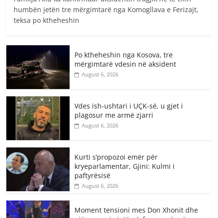
humbën jetën tre mërgimtarë nga Komogllava e Ferizajt,
teksa po ktheheshin
Po ktheheshin nga Kosova, tre
mërgimtarë vdesin në aksident
August 6, 2026
Vdes ish-ushtari i UÇK-së, u gjet i
plagosur me armë zjarri
August 6, 2026
Kurti s’propozoi emër për
kryeparlamentar, Gjini: Kulmi i
paftyrësisë
August 6, 2026
Moment tensioni mes Don Xhonit dhe