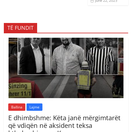
June 22, 2025
TË FUNDIT
Ballina
Lajme
E dhimbshme: Këta janë mërgimtarët
që vdiqën në aksident teksa