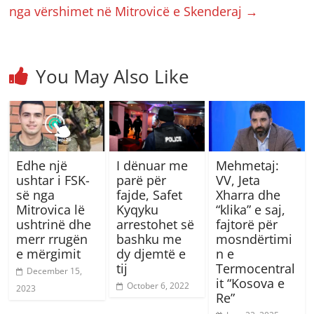
nga vërshimet në Mitrovicë e Skenderaj
→
You May Also Like
Edhe një
I dënuar me
Mehmetaj:
ushtar i FSK-
parë për
VV, Jeta
së nga
fajde, Safet
Xharra dhe
Mitrovica lë
Kyqyku
“klika” e saj,
ushtrinë dhe
arrestohet së
fajtorë për
merr rrugën
bashku me
mosndërtimi
e mërgimit
dy djemtë e
n e
tij
Termocentral
December 15,
it “Kosova e
October 6, 2022
2023
Re”