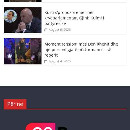
Kurti s’propozoi emër për
kryeparlamentar, Gjini: Kulmi i
paftyrësisë
August 6, 2026
Moment tensioni mes Don Xhonit dhe
një personi gjatë përformancës së
reperit
August 4, 2026
Për ne