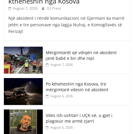
ktheheshin nga Kosova
August 7, 2026
02 Press
Një aksident i rëndë komunikacioni në Gjermani ka marrë
jetën e tre personave nga lagjja Nuhaj, e Komogllavës së
Ferizajt
Mërgimtarët që vdiqën në aksident
janë babë e bir dhe nipi
August 7, 2026
Po ktheheshin nga Kosova, tre
mërgimtarë vdesin në aksident
August 6, 2026
Vdes ish-ushtari i UÇK-së, u gjet i
plagosur me armë zjarri
August 6, 2026