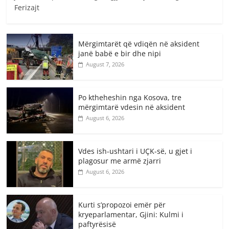
Ferizajt
Mërgimtarët që vdiqën në aksident
janë babë e bir dhe nipi
August 7, 2026
Po ktheheshin nga Kosova, tre
mërgimtarë vdesin në aksident
August 6, 2026
Vdes ish-ushtari i UÇK-së, u gjet i
plagosur me armë zjarri
August 6, 2026
Kurti s’propozoi emër për
kryeparlamentar, Gjini: Kulmi i
paftyrësisë