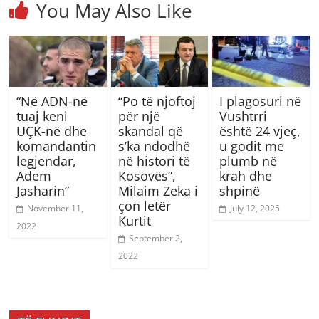
You May Also Like
“Në ADN-në
“Po të njoftoj
I plagosuri në
tuaj keni
për një
Vushtrri
UÇK-në dhe
skandal që
është 24 vjeç,
komandantin
s’ka ndodhë
u godit me
legjendar,
në histori të
plumb në
Adem
Kosovës”,
krah dhe
Jasharin”
Milaim Zeka i
shpinë
çon letër
November 11,
July 12, 2025
Kurtit
2022
September 2,
2022