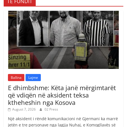
TË FUNDIT
Ballina
Lajme
E dhimbshme: Këta janë mërgimtarët
që vdiqën në aksident teksa
ktheheshin nga Kosova
August 7, 2026
02 Press
Një aksident i rëndë komunikacioni në Gjermani ka marrë
jetën e tre personave nga lagjja Nuhaj, e Komogllavës së