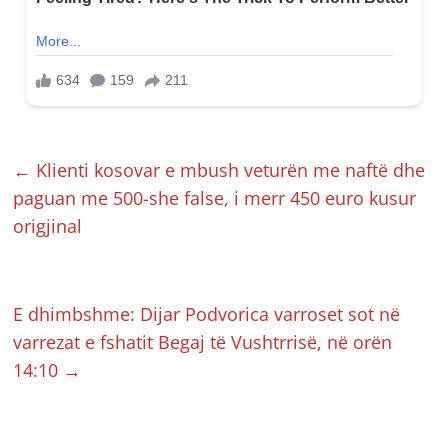
←
Klienti kosovar e mbush veturën me naftë dhe
paguan me 500-she false, i merr 450 euro kusur
origjinal
E dhimbshme: Dijar Podvorica varroset sot në
varrezat e fshatit Begaj të Vushtrrisë, në orën
14:10
→