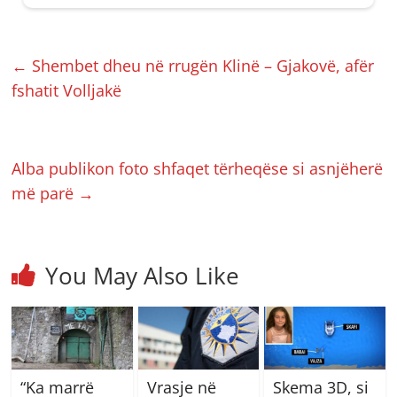
←
Shembet dheu në rrugën Klinë – Gjakovë, afër
fshatit Volljakë
Alba publikon foto shfaqet tërheqëse si asnjëherë
më parë
→
You May Also Like
“Ka marrë
Vrasje në
Skema 3D, si