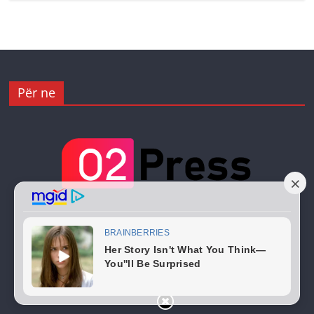
Për ne
Copyright © 2026
02 Press
. All rights reserved.
Theme:
ColorMag
by ThemeGrill. Powered by
WordPress
.