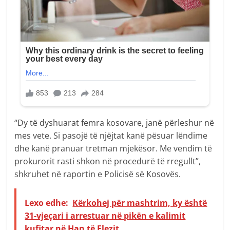
“Dy të dyshuarat femra kosovare, janë përleshur në
mes vete. Si pasojë të njëjtat kanë pësuar lëndime
dhe kanë pranuar tretman mjekësor. Me vendim të
prokurorit rasti shkon në procedurë të rregullt”,
shkruhet në raportin e Policisë së Kosovës.
Lexo edhe:
Kërkohej për mashtrim, ky është
31-vjeçari i arrestuar në pikën e kalimit
kufitar në Han të Elezit