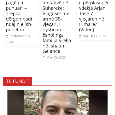
pagë pa
tentativë në
e përplasi për
punuar” –
Suharekë:
vdekje Arjan
Trepça
Plagoset me
Tase 7-
dërgon padi
armë 35-
vjeçaren në
ndaj një ish-
vjeçari, i
Himarë?
punëtori
dyshuari
(Video)
është nga
September 24,
August 14, 2022
familja Vrella
2024
në fshatin
Gelancë
May 15, 2023
TË FUNDIT