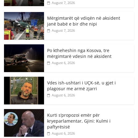
August 7, 2026
Mërgimtarët që vdiqën në aksident
janë babë e bir dhe nipi
August 7, 2026
Po ktheheshin nga Kosova, tre
mërgimtarë vdesin në aksident
August 6, 2026
Vdes ish-ushtari i UÇK-së, u gjet i
plagosur me armë zjarri
August 6, 2026
Kurti s’propozoi emër për
kryeparlamentar, Gjini: Kulmi i
paftyrësisë
August 6, 2026