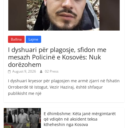
Ballina
Lajme
I dyshuari për plagosje, sfidon me
mesazh Policinë e Kosovës: Nuk
dorëzohem
August 9, 2026
02 Press
I dyshuari kryesor për plagosjen me armë zjarri në fshatin
Orroberdë të Istogut, Vezir Haziraj, është shfaqur
publikisht me një
E dhimbshme: Këta janë mërgimtarët
që vdiqën në aksident teksa
ktheheshin nga Kosova