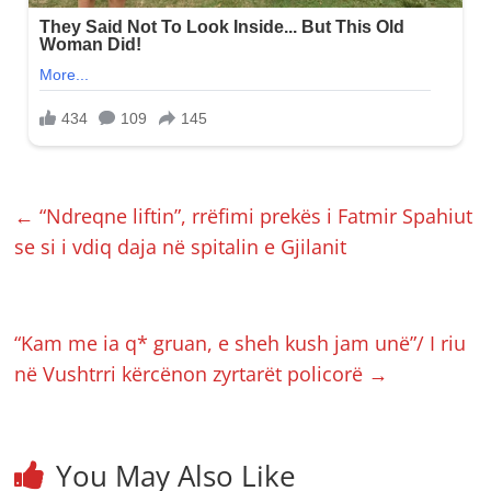
←
“Ndreqne liftin”, rrëfimi prekës i Fatmir Spahiut
se si i vdiq daja në spitalin e Gjilanit
“Kam me ia q* gruan, e sheh kush jam unë”/ I riu
në Vushtrri kërcënon zyrtarët policorë
→
You May Also Like