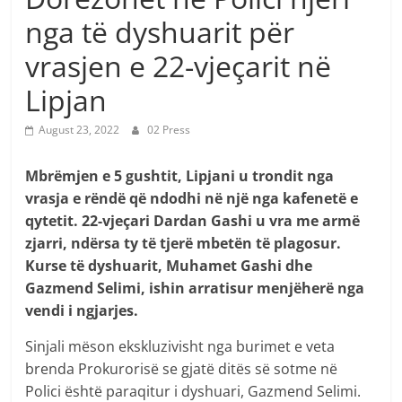
nga të dyshuarit për
vrasjen e 22-vjeçarit në
Lipjan
August 23, 2022
02 Press
Mbrëmjen e 5 gushtit, Lipjani u trondit nga
vrasja e rëndë që ndodhi në një nga kafenetë e
qytetit. 22-vjeçari Dardan Gashi u vra me armë
zjarri, ndërsa ty të tjerë mbetën të plagosur.
Kurse të dyshuarit, Muhamet Gashi dhe
Gazmend Selimi, ishin arratisur menjëherë nga
vendi i ngjarjes.
Sinjali mëson ekskluzivisht nga burimet e veta
brenda Prokurorisë se gjatë ditës së sotme në
Polici është paraqitur i dyshuari, Gazmend Selimi.