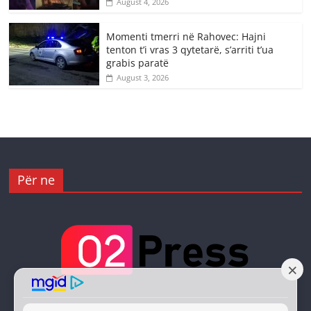
August 4, 2026
Momenti tmerri në Rahovec: Hajni
tenton t’i vras 3 qytetarë, s’arriti t’ua
grabis paratë
August 3, 2026
Për ne