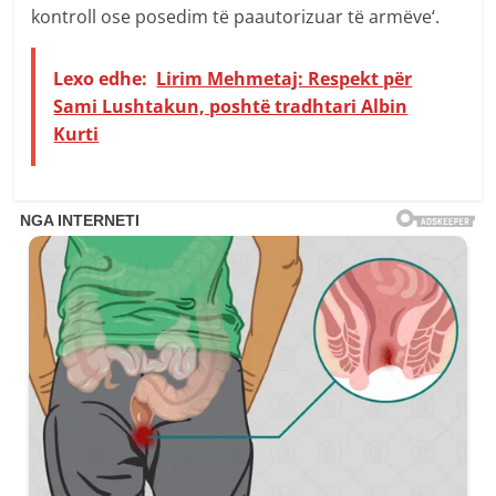
kontroll ose posedim të paautorizuar të armëve‘.
Lexo edhe:
Lirim Mehmetaj: Respekt për
Sami Lushtakun, poshtë tradhtari Albin
Kurti