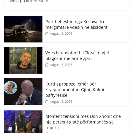
teksa po ktheheshin
Po ktheheshin nga Kosova, tre
mërgimtarë vdesin në aksident
August 6, 2026
Vdes ish-ushtari i UÇK-së, u gjet i
plagosur me armë zjarri
August 6, 2026
Kurti s’propozoi emër për
kryeparlamentar, Gjini: Kulmi i
paftyrësisë
August 6, 2026
Moment tensioni mes Don Xhonit dhe
një personi gjatë përformancës së
reperit