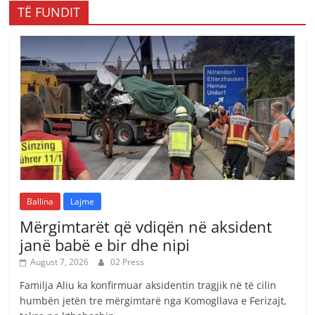
TË FUNDIT
Ballina
Lajme
Mërgimtarët që vdiqën në aksident
janë babë e bir dhe nipi
August 7, 2026
02 Press
Familja Aliu ka konfirmuar aksidentin tragjik në të cilin
humbën jetën tre mërgimtarë nga Komogllava e Ferizajt,