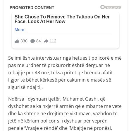
Selimi është intervistuar nga hetuesit policorë e më
pas me urdhër të prokurorit është dërguar në
mbajtje për 48 orë, teksa pritet që brenda afatit
ligjor të bëhet kërkesë për caktimin e masës së
sigurisë ndaj tij.
Ndërsa i dyshuari tjetër, Muhamet Gashi, që
dyshohet se ka nxjerrë armën që e mbante me vete
dhe ka shtënë në drejtim të viktimave, vazhdon të
jetë në kërkim policor si i dyshuar për veprën
penale ‘Vrasje e rëndë’ dhe ‘Mbajtje në pronësi,