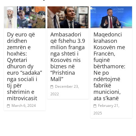
Dy euro që
Ambasadori
Maqedonci
dridhen
që fshehu 3.9
krahason
zemrën e
milion franga
Kosovën me
hoxhës:
nga shteti i
Francën,
Qytetari
Kosovës nis
fuqinë
dhuron dy
biznes në
bërthamore:
euro “sadaka”
“Prishtina
Ne po
nga sociali i
Mall”
ndërtojmë
tij për
fabrikë
December 23,
shërimin e
municioni,
2022
mitrovicasit
ata s’kanë
March 6, 2024
February 21,
2025