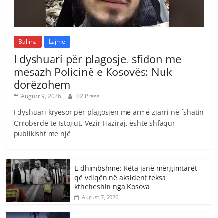
Ballina
Lajme
I dyshuari për plagosje, sfidon me
mesazh Policinë e Kosovës: Nuk
dorëzohem
August 9, 2026
02 Press
I dyshuari kryesor për plagosjen me armë zjarri në fshatin
Orroberdë të Istogut, Vezir Haziraj, është shfaqur
publikisht me një
E dhimbshme: Këta janë mërgimtarët
që vdiqën në aksident teksa
ktheheshin nga Kosova
August 7, 2026