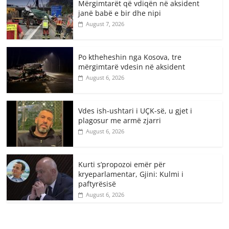
Mërgimtarët që vdiqën në aksident
janë babë e bir dhe nipi
August 7, 2026
Po ktheheshin nga Kosova, tre
mërgimtarë vdesin në aksident
August 6, 2026
Vdes ish-ushtari i UÇK-së, u gjet i
plagosur me armë zjarri
August 6, 2026
Kurti s’propozoi emër për
kryeparlamentar, Gjini: Kulmi i
paftyrësisë
August 6, 2026