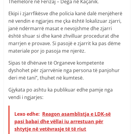
Themelore në Ferizaj – Dega në Kaçanik.
Ekipi i zjarrfikësve dhe policia kanë dalë menjëherë
në vendin e ngjarjes me çka është lokalizuar zjarri,
janë ndërmarrë masat e nevojshme dhe zjarri
është shuar si dhe kanë zhvilluar procedurat dhe
marrjen e provave. Si pasojë e zjarrit ka pas dëme
materiale por jo pasoja me njerëz.
Sipas të dhënave të Organeve kompetente
dyshohet për zjarrvënie nga persona të panjohur
deri më tani”, thuhet në kumtesë.
Gjykata po ashtu ka publikuar edhe pamje nga
vendi i ngjarjes:
Lexo edhe:
Reagon asamblistja e LDK-së
pasi babai dhe vëllai iu arrestuan për
shtytje në vetëvrasje të të riut