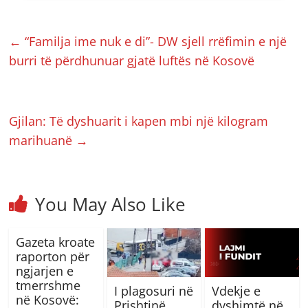
←
“Familja ime nuk e di”- DW sjell rrëfimin e një
burri të përdhunuar gjatë luftës në Kosovë
Gjilan: Të dyshuarit i kapen mbi një kilogram
marihuanë
→
You May Also Like
Gazeta kroate
raporton për
ngjarjen e
tmerrshme
I plagosuri në
Vdekje e
në Kosovë:
Prishtinë
dyshimtë në