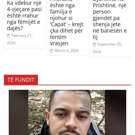
Ka vdekur një
është nga
Prishtinë, një
4-vjeçare pasi
familja e
person
është rrahur
njohur si
gjendet pa
nga fëmijët e
‘Capat’ – krejt
shenja jete
dajës?
çka dihet për
në banesën e
February 21,
tentim
tij
vrasjen
2024
September 29,
March 4, 2024
2024
TË FUNDIT