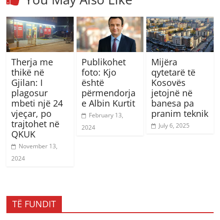
Therja me
Publikohet
Mijëra
thikë në
foto: Kjo
qytetarë të
Gjilan: I
është
Kosovës
plagosur
përmendorja
jetojnë në
mbeti një 24
e Albin Kurtit
banesa pa
vjeçar, po
pranim teknik
February 13,
trajtohet në
July 6, 2025
2024
QKUK
November 13,
2024
TË FUNDIT