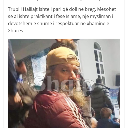
Trupi i Halilajt ishte i pari që doli në breg. Mësohet
se ai ishte praktikant i fesë Islame, një mysliman i
devotshëm e shumë i respektuar në xhaminë e
Xhurës.