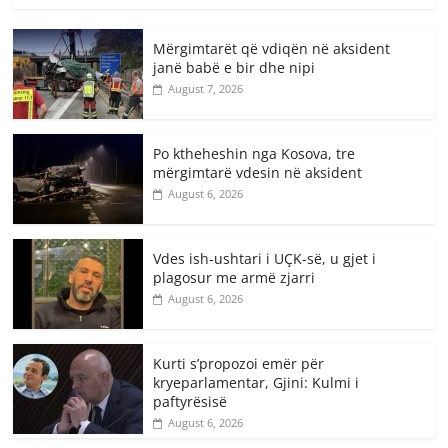
Mërgimtarët që vdiqën në aksident
janë babë e bir dhe nipi
August 7, 2026
Po ktheheshin nga Kosova, tre
mërgimtarë vdesin në aksident
August 6, 2026
Vdes ish-ushtari i UÇK-së, u gjet i
plagosur me armë zjarri
August 6, 2026
Kurti s’propozoi emër për
kryeparlamentar, Gjini: Kulmi i
paftyrësisë
August 6, 2026