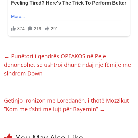
←
Punëtori i qendrës OPFAKOS në Pejë
denoncohet se ushtroi dhunë ndaj një fëmije me
sindrom Down
Getinjo ironizon me Loredanën, i thotë Mozzikut
”Kom me t’shti me lujt për Bayernin”
→
You May Also Like