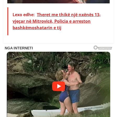
Lexo edhe:
Theret me thikë një nxënës 13-
vjeçar në Mitrovicë, Policia e arreston
bashkëmoshatarin e tij