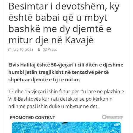
Besimtar i devotshëm, ky
është babai që u mbyt
bashkë me dy djemtë e
mitur dje në Kavajë
July 10, 2023
02 Press
Elvis Halilaj është 50-vjeçari i cili ditën e djeshme
humbi jetën tragjikisht në tentativë për të
shpëtuar djemtë e tij të mitur.
13 dhe 15-vjeçari ishin futur për t’u larë në plazhin e
Vilë-Bashtovës kur i ati detektoi se po kërkonin
ndihmë pasi ishin duke u mbytur në det.