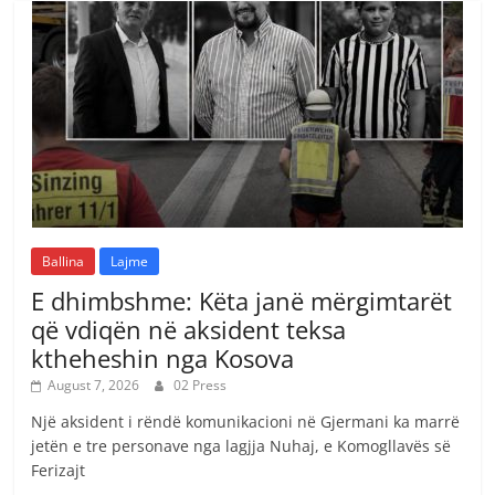
Ballina
Lajme
E dhimbshme: Këta janë mërgimtarët
që vdiqën në aksident teksa
ktheheshin nga Kosova
August 7, 2026
02 Press
Një aksident i rëndë komunikacioni në Gjermani ka marrë
jetën e tre personave nga lagjja Nuhaj, e Komogllavës së
Ferizajt