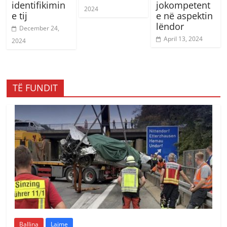
identifikimin
jokompetent
2024
e tij
e në aspektin
lëndor
December 24,
April 13, 2024
2024
TË FUNDIT
Ballina
Lajme