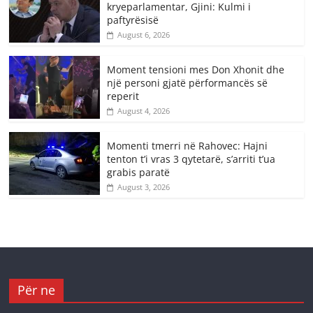
kryeparlamentar, Gjini: Kulmi i
paftyrësisë
August 6, 2026
Moment tensioni mes Don Xhonit dhe
një personi gjatë përformancës së
reperit
August 4, 2026
Momenti tmerri në Rahovec: Hajni
tenton t’i vras 3 qytetarë, s’arriti t’ua
grabis paratë
August 3, 2026
Për ne