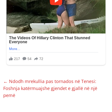
←
Ndodh mrekullia pas tornados në Tenesi:
Foshnja katërmuajshe gjendet e gjallë në një
pemë