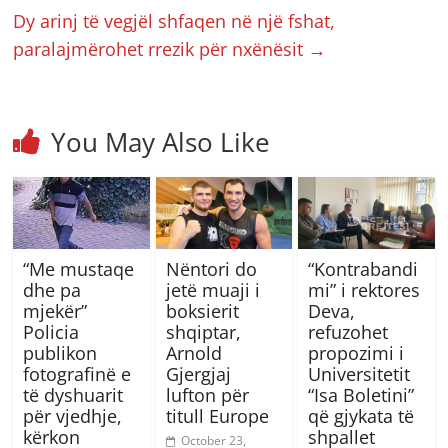
Dy arinj të vegjël shfaqen në një fshat,
paralajmërohet rrezik për nxënësit
→
You May Also Like
“Me mustaqe
Nëntori do
“Kontrabandi
dhe pa
jetë muaji i
mi” i rektores
mjekër”
boksierit
Deva,
Policia
shqiptar,
refuzohet
publikon
Arnold
propozimi i
fotografinë e
Gjergjaj
Universitetit
të dyshuarit
lufton për
“Isa Boletini”
për vjedhje,
titull Europe
që gjykata të
kërkon
shpallet
October 23,