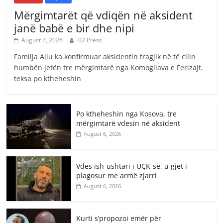
Mërgimtarët që vdiqën në aksident
janë babë e bir dhe nipi
August 7, 2026
02 Press
Familja Aliu ka konfirmuar aksidentin tragjik në të cilin
humbën jetën tre mërgimtarë nga Komogllava e Ferizajt,
teksa po ktheheshin
Po ktheheshin nga Kosova, tre
mërgimtarë vdesin në aksident
August 6, 2026
Vdes ish-ushtari i UÇK-së, u gjet i
plagosur me armë zjarri
August 6, 2026
Kurti s’propozoi emër për