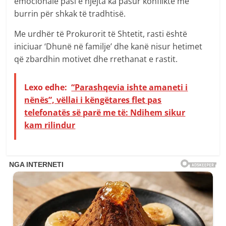
emocionale pasi e njëjta ka pasur konflikte me
burrin për shkak të tradhtisë.
Me urdhër të Prokurorit të Shtetit, rasti është
iniciuar ‘Dhunë në familje’ dhe kanë nisur hetimet
që zbardhin motivet dhe rrethanat e rastit.
Lexo edhe:
“Parashqevia ishte amaneti i
nënës”, vëllai i këngëtares flet pas
telefonatës së parë me të: Ndihem sikur
kam rilindur