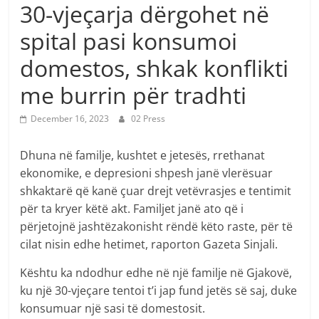
30-vjeçarja dërgohet në
spital pasi konsumoi
domestos, shkak konflikti
me burrin për tradhti
December 16, 2023
02 Press
Dhuna në familje, kushtet e jetesës, rrethanat
ekonomike, e depresioni shpesh janë vlerësuar
shkaktarë që kanë çuar drejt vetëvrasjes e tentimit
për ta kryer këtë akt. Familjet janë ato që i
përjetojnë jashtëzakonisht rëndë këto raste, për të
cilat nisin edhe hetimet, raporton Gazeta Sinjali.
Kështu ka ndodhur edhe në një familje në Gjakovë,
ku një 30-vjeçare tentoi t’i jap fund jetës së saj, duke
konsumuar një sasi të domestosit.