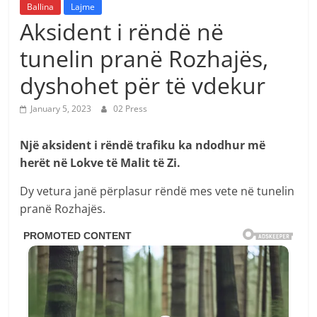
Ballina
Lajme
Aksident i rëndë në
tunelin pranë Rozhajës,
dyshohet për të vdekur
January 5, 2023
02 Press
Një aksident i rëndë trafiku ka ndodhur më
herët në Lokve të Malit të Zi.
Dy vetura janë përplasur rëndë mes vete në tunelin
pranë Rozhajës.