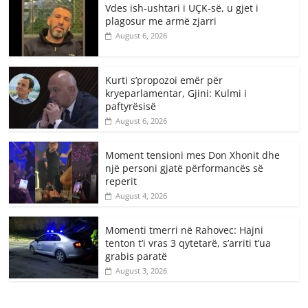
Vdes ish-ushtari i UÇK-së, u gjet i
plagosur me armë zjarri
August 6, 2026
Kurti s’propozoi emër për
kryeparlamentar, Gjini: Kulmi i
paftyrësisë
August 6, 2026
Moment tensioni mes Don Xhonit dhe
një personi gjatë përformancës së
reperit
August 4, 2026
Momenti tmerri në Rahovec: Hajni
tenton t’i vras 3 qytetarë, s’arriti t’ua
grabis paratë
August 3, 2026