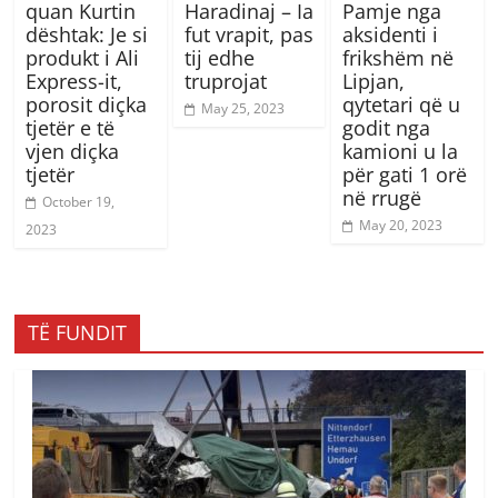
quan Kurtin
Haradinaj – Ia
Pamje nga
dështak: Je si
fut vrapit, pas
aksidenti i
produkt i Ali
tij edhe
frikshëm në
Express-it,
truprojat
Lipjan,
porosit diçka
qytetari që u
May 25, 2023
tjetër e të
godit nga
vjen diçka
kamioni u la
tjetër
për gati 1 orë
në rrugë
October 19,
May 20, 2023
2023
TË FUNDIT