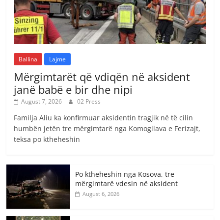
Ballina
Lajme
Mërgimtarët që vdiqën në aksident
janë babë e bir dhe nipi
August 7, 2026
02 Press
Familja Aliu ka konfirmuar aksidentin tragjik në të cilin
humbën jetën tre mërgimtarë nga Komogllava e Ferizajt,
teksa po ktheheshin
Po ktheheshin nga Kosova, tre
mërgimtarë vdesin në aksident
August 6, 2026