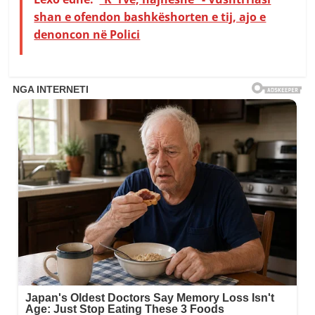
shan e ofendon bashkëshorten e tij, ajo e
denoncon në Polici