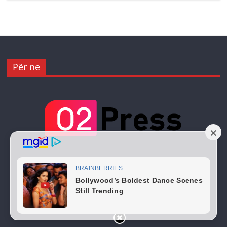
Për ne
Copyright © 2026
02 Press
. All rights reserved.
Theme:
ColorMag
by ThemeGrill. Powered by
WordPress
.