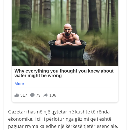
Gazetari has në një qytetar në kushte të rënda
ekonomike, i cili i përlotur nga gëzimi që i është
paguar rryma ka edhe një kërkesë tjetër esenciale.