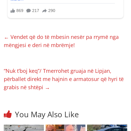
←
Vendet që do të mbesin nesër pa rrymë nga
mëngjesi e deri në mbrëmje!
“Nuk t’boj keq”/ Tmerrohet gruaja në Lipjan,
përballet direkt me hajnin e armatosur që hyri të
grabis në shtëpi
→
You May Also Like