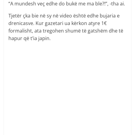
“A mundesh veç edhe do bukë me ma ble?!”, -tha ai.
Tjetër çka bie në sy në video është edhe bujaria e
drenicasve. Kur gazetari ua kërkon atyre 1€
formalisht, ata tregohen shumë të gatshëm dhe të
hapur që t’ia japin.