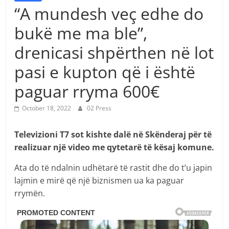
“A mundesh veç edhe do
bukë me ma ble”,
drenicasi shpërthen në lot
pasi e kupton që i është
paguar rryma 600€
October 18, 2022
02 Press
Televizioni T7 sot kishte dalë në Skënderaj për të
realizuar një video me qytetarë të kësaj komune.
Ata do të ndalnin udhëtarë të rastit dhe do t’u japin
lajmin e mirë që një biznismen ua ka paguar
rrymën.