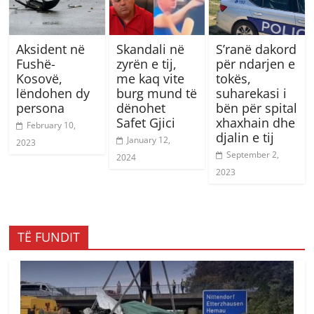
Aksident në
Skandali në
S’ranë dakord
Fushë-
zyrën e tij,
për ndarjen e
Kosovë,
me kaq vite
tokës,
lëndohen dy
burg mund të
suharekasi i
persona
dënohet
bën për spital
Safet Gjici
xhaxhain dhe
February 10,
djalin e tij
January 12,
2023
September 2,
2024
2023
TË FUNDIT