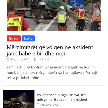
Ballina
Lajme
Mërgimtarët që vdiqën në aksident
janë babë e bir dhe nipi
August 7, 2026
02 Press
Familja Aliu ka konfirmuar aksidentin tragjik në të cilin
humbën jetën tre mërgimtarë nga Komogllava e Ferizajt,
teksa po ktheheshin
Po ktheheshin nga Kosova, tre
mërgimtarë vdesin në aksident
August 6, 2026