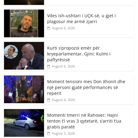
Vdes ish-ushtari i UÇK-së, u gjet i
plagosur me armë zjarri
August 6, 2026
Kurti s’propozoi emër për
kryeparlamentar, Gjini: Kulmi i
paftyrësisë
August 6, 2026
Moment tensioni mes Don Xhonit dhe
një personi gjatë përformancës së
reperit
August 4, 2026
Momenti tmerri në Rahovec: Hajni
tenton t’i vras 3 qytetarë, s’arriti t’ua
grabis paratë
August 3, 2026