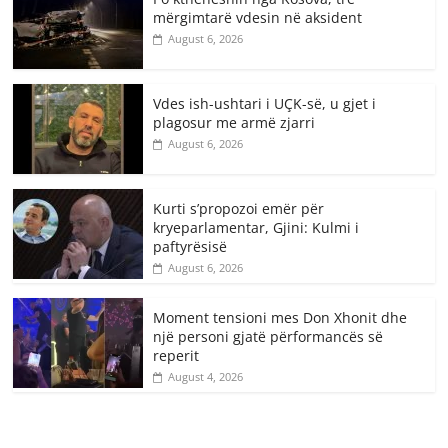
mërgimtarë vdesin në aksident
August 6, 2026
Vdes ish-ushtari i UÇK-së, u gjet i
plagosur me armë zjarri
August 6, 2026
Kurti s’propozoi emër për
kryeparlamentar, Gjini: Kulmi i
paftyrësisë
August 6, 2026
Moment tensioni mes Don Xhonit dhe
një personi gjatë përformancës së
reperit
August 4, 2026