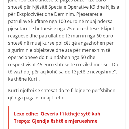
shtesë për Njësitë Speciale Operative K9 dhe Njësia
për Eksplozivëet dhe Deminim. Pjesëtarët e
patrullave kufitare nga 100 euro në muaj ndërsa
pjesëtarët e hetuesisë nga 75 euro shtesë. Ekipet
reaguese dhe patrullat do të marrin nga 60 euro
shtesë në muaj kurse policët që angazhohen për
sigurimin e objekteve dhe ata për menaxhim të
operacioneve do t’iu ndahen nga 50 dhe
respektivisht 45 euro shtesë të rrezikshmërisë…Do
të vazhdoj për aq kohë sa do të jetë e nevojshme”,
ka thënë Kurti.
Kurti njoftoi se shtesat do të fillojnë të përfshihen
që nga paga e muajit tetor.
Lexo edhe:
Qeveria t’i kthejë sytë kah
Trepça: Gjendja është e mjerueshme