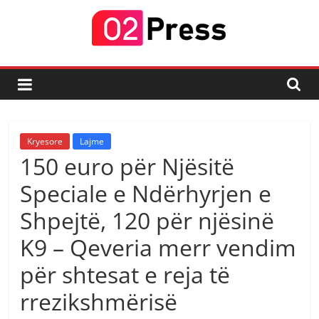
Skip
to
content
02
Press
Lajmi
Kryesore
Lajme
i
150 euro për Njësitë
Fundit
Speciale e Ndërhyrjen e
Shpejtë, 120 për njësinë
K9 – Qeveria merr vendim
për shtesat e reja të
rrezikshmërisë