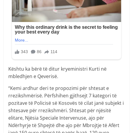
Kështu ka bërë të ditur kryeministri Kurti në
mbledhjen e Qeverisë.
“Kemi ardhur deri te propozimi për shtesat e
rrezikshmërisë. Përfshihen gjithsejt 7 kategori të
pozitave të Policisë së Kosovës të cilat janë subjekt i
shtesave për rrezikshmëri. Shtesat për njësitë
elitare, Njësia Speciale Intervenuse, ajo për
Ndërhyrje të Shpejtë dhe ajo për Mbrojtje të Afërt
janë 150 euro shtesë të pagës bazë. 120 euro