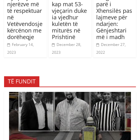
njerëzve më
kap mat 53-
parë i
të respektuar
vjeçarin duke
Xhensilës pas
në
ia vjedhur
lajmeve për
Vetëvendosje
kuletën të
ndarjen:
kërcënon me
miturës në
Gënjeshtari
dorëheqje
Prishtinë
më i madh
February 14,
December 28,
December 27,
2023
2023
2022
TË FUNDIT