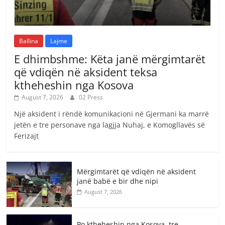
Ballina
Lajme
E dhimbshme: Këta janë mërgimtarët
që vdiqën në aksident teksa
ktheheshin nga Kosova
August 7, 2026
02 Press
Një aksident i rëndë komunikacioni në Gjermani ka marrë
jetën e tre personave nga lagjja Nuhaj, e Komogllavës së
Ferizajt
Mërgimtarët që vdiqën në aksident
janë babë e bir dhe nipi
August 7, 2026
Po ktheheshin nga Kosova, tre