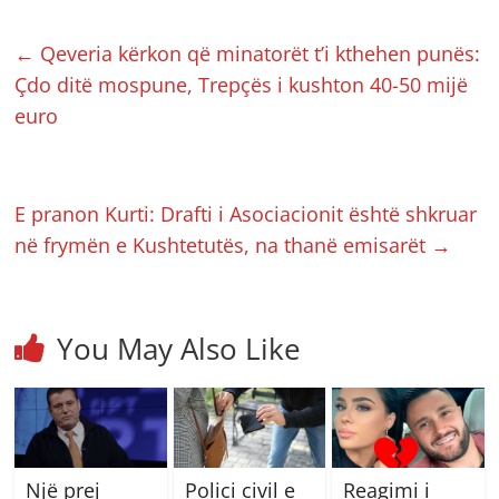
←
Qeveria kërkon që minatorët t’i kthehen punës:
Çdo ditë mospune, Trepçës i kushton 40-50 mijë
euro
E pranon Kurti: Drafti i Asociacionit është shkruar
në frymën e Kushtetutës, na thanë emisarët
→
You May Also Like
Një prej
Polici civil e
Reagimi i