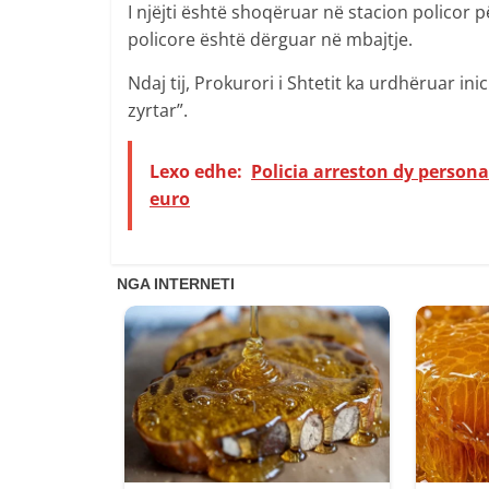
I njëjti është shoqëruar në stacion policor 
policore është dërguar në mbajtje.
Ndaj tij, Prokurori i Shtetit ka urdhëruar i
zyrtar”.
Lexo edhe:
Policia arreston dy persona 
euro