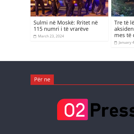
Sulmi në Moskë: Rritet në
Tre të 
115 numri i të vrarëve
aksiden
mes të q
March 23, 2024
January 
Për ne