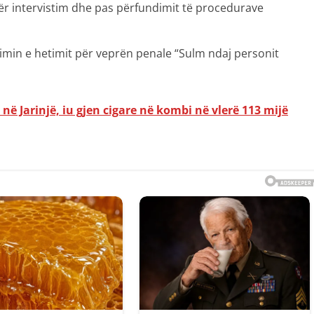
për intervistim dhe pas përfundimit të procedurave
nicimin e hetimit për veprën penale “Sulm ndaj personit
në Jarinjë, iu gjen cigare në kombi në vlerë 113 mijë