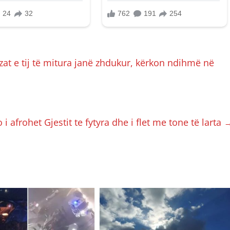
at e tij të mitura janë zhdukur, kërkon ndihmë në
i afrohet Gjestit te fytyra dhe i flet me tone të larta