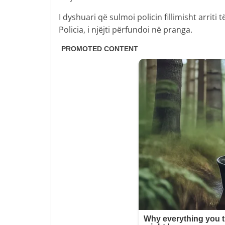
I dyshuari që sulmoi policin fillimisht arri
Policia, i njëjti përfundoi në pranga.