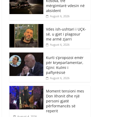
Kosova, tre
mërgimtarë vdesin në
aksident
August 6, 2026
Vdes ish-ushtari i UÇK-
së, u gjet i plagosur
me armë zjarri
August 6, 2026
Kurti s’propozoi emër
për kryeparlamentar,
Gjini: Kulmi i
paftyrësisë
August 6, 2026
Moment tensioni mes
Don Xhonit dhe një
personi gjatë
përformancës së
reperit
August 4, 2026