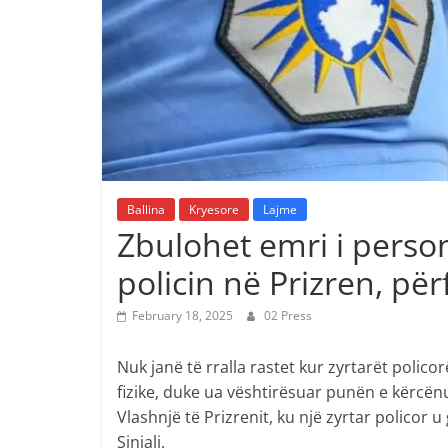
Ballina
Kryesore
Lajme
Zbulohet emri i person
policin në Prizren, p
February 18, 2025
02 Press
Nuk janë të rralla rastet kur zyrtarët polic
fizike, duke ua vështirësuar punën e kërcë
Vlashnjë të Prizrenit, ku një zyrtar policor
Sinjali.