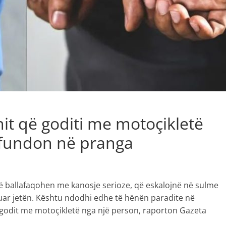
it që goditi me motoçikletë
ërfundon në pranga
orë ballafaqohen me kanosje serioze, që eskalojnë në sulme
nuar jetën. Kështu ndodhi edhe të hënën paradite në
 u godit me motoçikletë nga një person, raporton Gazeta