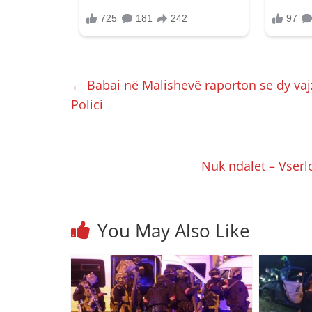
←
Babai në Malishevë raporton se dy vajz
Polici
Nuk ndalet – Vserlo 
You May Also Like