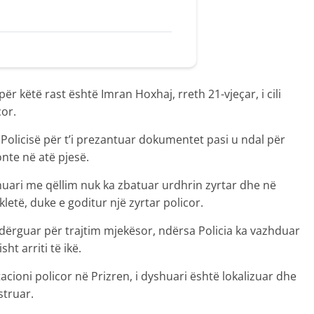
për këtë rast është Imran Hoxhaj, rreth 21-vjeçar, i cili
or.
 Policisë për t’i prezantuar dokumentet pasi u ndal për
onte në atë pjesë.
shuari me qëllim nuk ka zbatuar urdhrin zyrtar dhe në
etë, duke e goditur një zyrtar policor.
dërguar për trajtim mjekësor, ndërsa Policia ka vazhduar
sht arriti të ikë.
tacioni policor në Prizren, i dyshuari është lokalizuar dhe
struar.