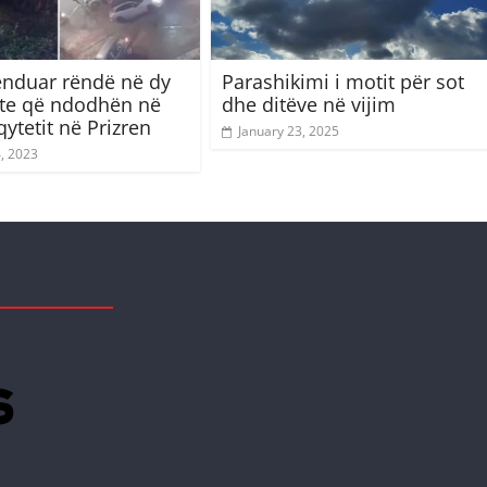
lënduar rëndë në dy
Parashikimi i motit për sot
te që ndodhën në
dhe ditëve në vijim
ytetit në Prizren
January 23, 2025
4, 2023