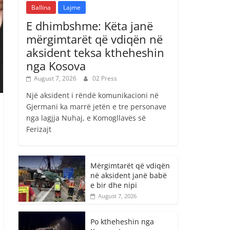
Ballina
Lajme
E dhimbshme: Këta janë
mërgimtarët që vdiqën në
aksident teksa ktheheshin
nga Kosova
August 7, 2026
02 Press
Një aksident i rëndë komunikacioni në
Gjermani ka marrë jetën e tre personave
nga lagjja Nuhaj, e Komogllavës së
Ferizajt
Mërgimtarët që vdiqën
në aksident janë babë
e bir dhe nipi
August 7, 2026
Po ktheheshin nga