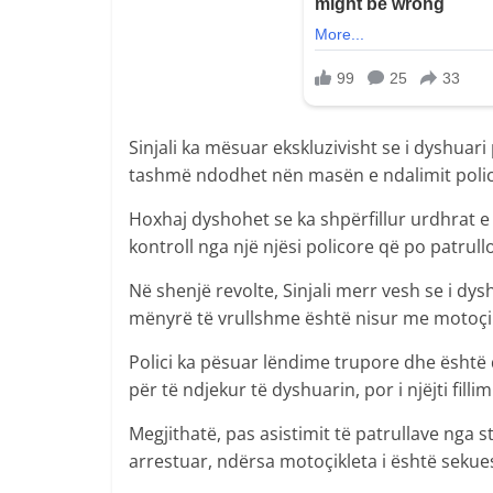
Sinjali ka mësuar ekskluzivisht se i dyshuari 
tashmë ndodhet nën masën e ndalimit polic
Hoxhaj dyshohet se ka shpërfillur urdhrat e
kontroll nga një njësi policore që po patrull
Në shenjë revolte, Sinjali merr vesh se i dy
mënyrë të vrullshme është nisur me motoçikl
Polici ka pësuar lëndime trupore dhe është 
për të ndjekur të dyshuarin, por i njëjti fillimi
Megjithatë, pas asistimit të patrullave nga s
arrestuar, ndërsa motoçikleta i është sekue