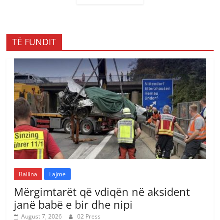
TË FUNDIT
Ballina
Lajme
Mërgimtarët që vdiqën në aksident
janë babë e bir dhe nipi
August 7, 2026
02 Press