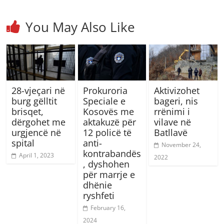
You May Also Like
28-vjeçari në
Prokuroria
Aktivizohet
burg gëlltit
Speciale e
bageri, nis
brisqet,
Kosovës me
rrënimi i
dërgohet me
aktakuzë për
vilave në
urgjencë në
12 policë të
Batllavë
spital
anti-
November 24,
kontrabandës
April 1, 2023
2022
, dyshohen
për marrje e
dhënie
ryshfeti
February 16,
2024