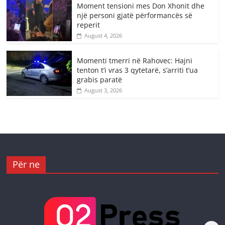
Moment tensioni mes Don Xhonit dhe
një personi gjatë përformancës së
reperit
August 4, 2026
Momenti tmerri në Rahovec: Hajni
tenton t’i vras 3 qytetarë, s’arriti t’ua
grabis paratë
August 3, 2026
Për ne