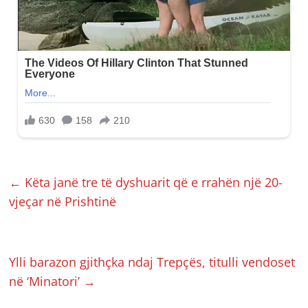
←
Këta janë tre të dyshuarit që e rrahën një 20-
vjeçar në Prishtinë
Ylli barazon gjithçka ndaj Trepçës, titulli vendoset
në ‘Minatori’
→