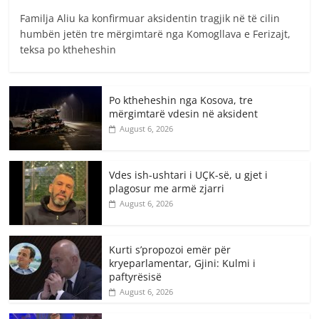
Familja Aliu ka konfirmuar aksidentin tragjik në të cilin
humbën jetën tre mërgimtarë nga Komogllava e Ferizajt,
teksa po ktheheshin
Po ktheheshin nga Kosova, tre
mërgimtarë vdesin në aksident
August 6, 2026
Vdes ish-ushtari i UÇK-së, u gjet i
plagosur me armë zjarri
August 6, 2026
Kurti s’propozoi emër për
kryeparlamentar, Gjini: Kulmi i
paftyrësisë
August 6, 2026