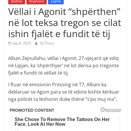
Ballina
Kryesore
Lajme
Vëllai i Agonit “shpërthen”
në lot teksa tregon se cilat
ishin fjalët e fundit të tij
July 8, 2025
02 Press
Alban Zejnullahu, vëllai i Agonit, 27-vjeçarit që vdiq
në Lipjan, ka ‘shpërthyer’ në lot derisa po tregonte
fjalët e fundit të vëllait të tij.
I ftuar në emisionin Pressing në T7, Albani ka
deklaruar se Agoni para se të vdiste kishte kërkuar
nga policët ta lëshonin duke thënë “s’po muj ma”,