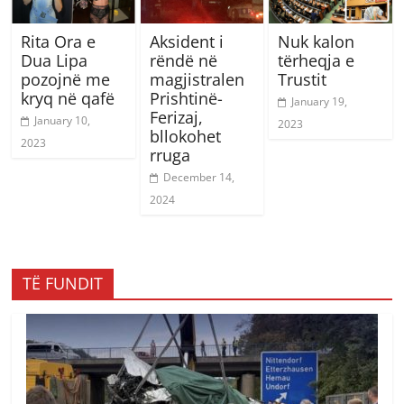
Rita Ora e
Aksident i
Nuk kalon
Dua Lipa
rëndë në
tërheqja e
pozojnë me
magjistralen
Trustit
kryq në qafë
Prishtinë-
January 19,
Ferizaj,
January 10,
2023
bllokohet
2023
rruga
December 14,
2024
TË FUNDIT