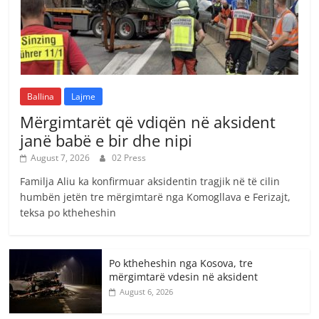
Ballina
Lajme
Mërgimtarët që vdiqën në aksident
janë babë e bir dhe nipi
August 7, 2026
02 Press
Familja Aliu ka konfirmuar aksidentin tragjik në të cilin
humbën jetën tre mërgimtarë nga Komogllava e Ferizajt,
teksa po ktheheshin
Po ktheheshin nga Kosova, tre
mërgimtarë vdesin në aksident
August 6, 2026