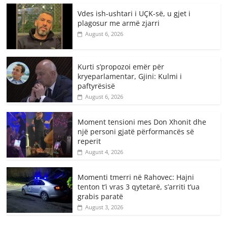
Vdes ish-ushtari i UÇK-së, u gjet i
plagosur me armë zjarri
August 6, 2026
Kurti s’propozoi emër për
kryeparlamentar, Gjini: Kulmi i
paftyrësisë
August 6, 2026
Moment tensioni mes Don Xhonit dhe
një personi gjatë përformancës së
reperit
August 4, 2026
Momenti tmerri në Rahovec: Hajni
tenton t’i vras 3 qytetarë, s’arriti t’ua
grabis paratë
August 3, 2026