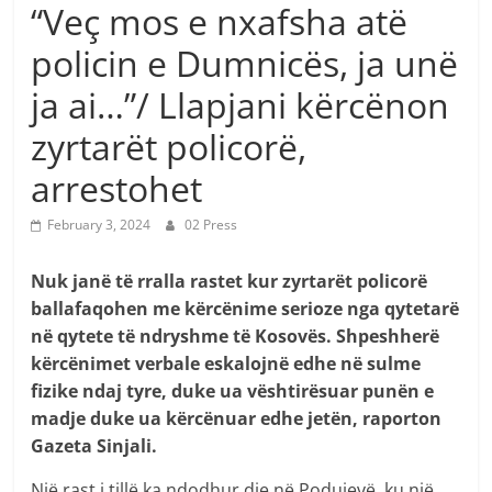
“Veç mos e nxafsha atë
policin e Dumnicës, ja unë
ja ai…”/ Llapjani kërcënon
zyrtarët policorë,
arrestohet
February 3, 2024
02 Press
Nuk janë të rralla rastet kur zyrtarët policorë
ballafaqohen me kërcënime serioze nga qytetarë
në qytete të ndryshme të Kosovës. Shpeshherë
kërcënimet verbale eskalojnë edhe në sulme
fizike ndaj tyre, duke ua vështirësuar punën e
madje duke ua kërcënuar edhe jetën, raporton
Gazeta Sinjali.
Një rast i tillë ka ndodhur dje në Podujevë, ku një