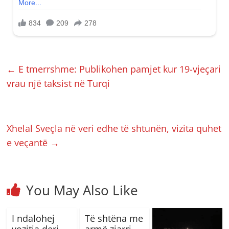
←
E tmerrshme: Publikohen pamjet kur 19-vjeçari
vrau një taksist në Turqi
Xhelal Sveçla në veri edhe të shtunën, vizita quhet
e veçantë
→
You May Also Like
I ndalohej
Të shtëna me
vozitja deri
armë zjarri