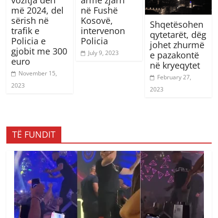
më 2024, del
në Fushë
sërish në
Kosovë,
Shqetësohen
trafik e
intervenon
qytetarët, dëg
Policia e
Policia
johet zhurmë
gjobit me 300
July 9, 2023
e pazakontë
euro
në kryeqytet
November 15,
February 27,
2023
2023
TË FUNDIT