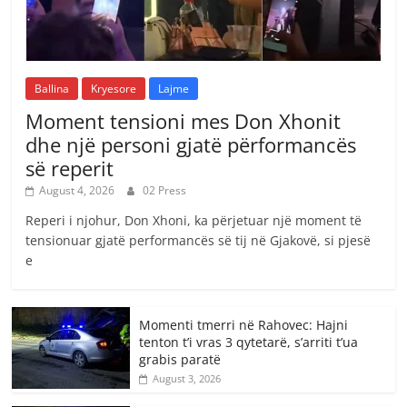
Ballina
Kryesore
Lajme
Moment tensioni mes Don Xhonit
dhe një personi gjatë përformancës
së reperit
August 4, 2026
02 Press
Reperi i njohur, Don Xhoni, ka përjetuar një moment të
tensionuar gjatë performancës së tij në Gjakovë, si pjesë
e
Momenti tmerri në Rahovec: Hajni
tenton t’i vras 3 qytetarë, s’arriti t’ua
grabis paratë
August 3, 2026