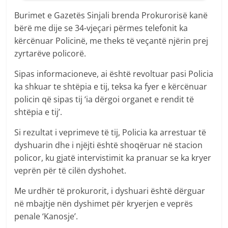
Burimet e Gazetës Sinjali brenda Prokurorisë kanë
bërë me dije se 34-vjeçari përmes telefonit ka
kërcënuar Policinë, me theks të veçantë njërin prej
zyrtarëve policorë.
Sipas informacioneve, ai është revoltuar pasi Policia
ka shkuar te shtëpia e tij, teksa ka fyer e kërcënuar
policin që sipas tij ‘ia dërgoi organet e rendit të
shtëpia e tij’.
Si rezultat i veprimeve të tij, Policia ka arrestuar të
dyshuarin dhe i njëjti është shoqëruar në stacion
policor, ku gjatë intervistimit ka pranuar se ka kryer
veprën për të cilën dyshohet.
Me urdhër të prokurorit, i dyshuari është dërguar
në mbajtje nën dyshimet për kryerjen e veprës
penale ‘Kanosje’.