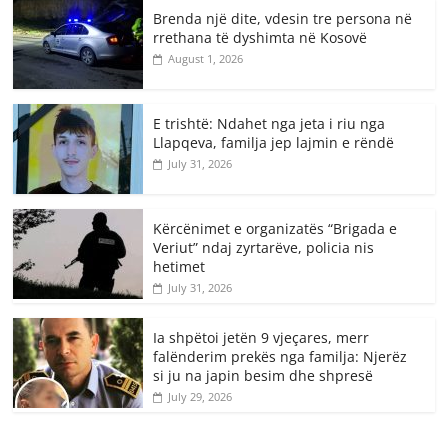
Brenda një dite, vdesin tre persona në
rrethana të dyshimta në Kosovë
August 1, 2026
E trishtë: Ndahet nga jeta i riu nga
Llapqeva, familja jep lajmin e rëndë
July 31, 2026
Kërcënimet e organizatës “Brigada e
Veriut” ndaj zyrtarëve, policia nis
hetimet
July 31, 2026
Ia shpëtoi jetën 9 vjeçares, merr
falënderim prekës nga familja: Njerëz
si ju na japin besim dhe shpresë
July 29, 2026