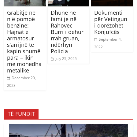
Grabitje në
Dhunë në
Dokumenti
një pompë
familje në
për Vetingun
benzine:
Rahovec –
i dorëzohet
Hajnat e
Burri i dehur
Konjufcës
armatosur
rrah gruan,
September 4,
s’arrijnë të
ndërhyn
2022
kapin shumë
Policia
para – ikin
July 25, 2025
me monedha
metalike
December 20,
2023
TË FUNDIT