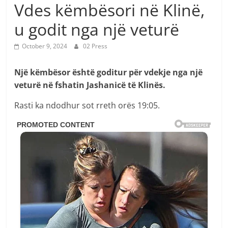
Vdes këmbësori në Klinë,
u godit nga një veturë
October 9, 2024
02 Press
Një këmbësor është goditur për vdekje nga një
veturë në fshatin Jashanicë të Klinës.
Rasti ka ndodhur sot rreth orës 19:05.