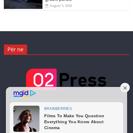
August 3, 2026
Për ne
Copyright © 2026
02 Press
. All rights reserved.
Theme:
ColorMag
by ThemeGrill. Powered by
WordPress
.