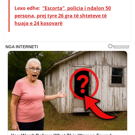
Lexo edhe:
“Escorta”, policia i ndalon 50
persona, prej tyre 26 gra të shteteve të
huaja e 24 kosovarë