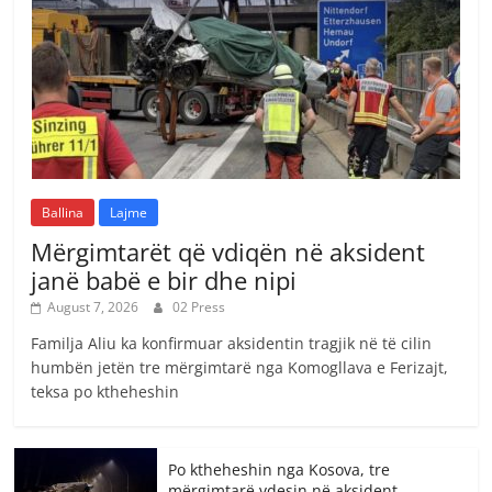
Ballina
Lajme
Mërgimtarët që vdiqën në aksident
janë babë e bir dhe nipi
August 7, 2026
02 Press
Familja Aliu ka konfirmuar aksidentin tragjik në të cilin
humbën jetën tre mërgimtarë nga Komogllava e Ferizajt,
teksa po ktheheshin
Po ktheheshin nga Kosova, tre
mërgimtarë vdesin në aksident