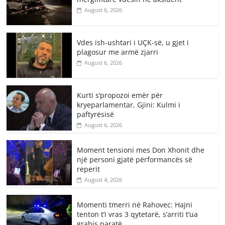
August 6, 2026
Vdes ish-ushtari i UÇK-së, u gjet i
plagosur me armë zjarri
August 6, 2026
Kurti s’propozoi emër për
kryeparlamentar, Gjini: Kulmi i
paftyrësisë
August 6, 2026
Moment tensioni mes Don Xhonit dhe
një personi gjatë përformancës së
reperit
August 4, 2026
Momenti tmerri në Rahovec: Hajni
tenton t’i vras 3 qytetarë, s’arriti t’ua
grabis paratë