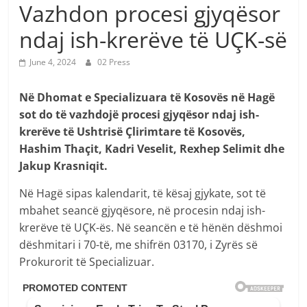
Vazhdon procesi gjyqësor
ndaj ish-krerëve të UÇK-së
June 4, 2024
02 Press
Në Dhomat e Specializuara të Kosovës në Hagë
sot do të vazhdojë procesi gjyqësor ndaj ish-
krerëve të Ushtrisë Çlirimtare të Kosovës,
Hashim Thaçit, Kadri Veselit, Rexhep Selimit dhe
Jakup Krasniqit.
Në Hagë sipas kalendarit, të kësaj gjykate, sot të
mbahet seancë gjyqësore, në procesin ndaj ish-
krerëve të UÇK-ës. Në seancën e të hënën dëshmoi
dëshmitari i 70-të, me shifrën 03170, i Zyrës së
Prokurorit të Specializuar.