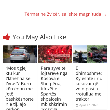
Tërmet në Zvicër, sa ishte magnituda
→
You May Also Like
“Mos t’gjej
Para syve të
E
ktu kur
lojtarëve nga
dhimbshme:
t’kthehna se
Kosova e
Ky është i riu
t’vras”/ Burri
Shqipëria,
kosovar që
kërcënon me
tifozët e
vdiq pasi u
jetë
Spartës
rrotullua me
bashkëshorte
shpalosin
traktor
n e tij, ajo
mbishkrimin
April 17, 2026
kërkon
”Kosova