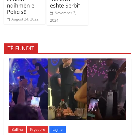
ndihmën e
është Serbi”
Policisë
November 3,
August 24, 2022
2024
TË FUNDIT
Ballina
Kryesore
Lajme