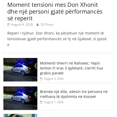
Moment tensioni mes Don Xhonit
dhe një personi gjatë përformancës
së reperit
August 4, 2026
02 Press
Reperi i njohur, Don Xhoni, ka përjetuar një moment të
tensionuar gjatë performancës së tij në Gjakovë, si pjesë
e
Momenti tmerri në Rahovec: Hajni
tenton t’i vras 3 qytetarë, s’arriti t’ua
grabis paratë
August 3, 2026
Brenda një dite, vdesin tre persona në
rrethana të dyshimta në Kosovë
August 1, 2026