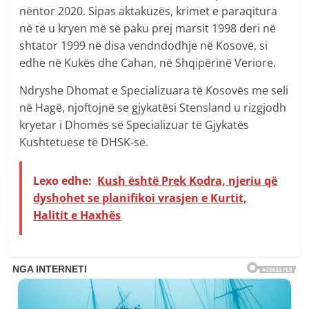
nëntor 2020. Sipas aktakuzës, krimet e paraqitura
në të u kryen më së paku prej marsit 1998 deri në
shtator 1999 në disa vendndodhje në Kosovë, si
edhe në Kukës dhe Cahan, në Shqipërinë Veriore.
Ndryshe Dhomat e Specializuara të Kosovës me seli
në Hagë, njoftojnë se gjykatësi Stensland u rizgjodh
kryetar i Dhomës së Specializuar të Gjykatës
Kushtetuese të DHSK-së.
Lexo edhe:
Kush është Prek Kodra, njeriu që
dyshohet se planifikoi vrasjen e Kurtit,
Halitit e Haxhës