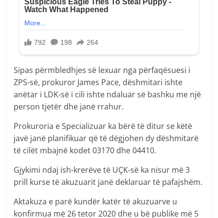
Sipas përmbledhjes së lexuar nga përfaqësuesi i
ZPS-së, prokuror James Pace, dëshmitari ishte
anëtar i LDK-së i cili ishte ndaluar së bashku me një
person tjetër dhe janë rrahur.
Prokuroria e Specializuar ka bërë të ditur se këtë
javë janë planifikuar që të dëgjohen dy dëshmitarë
të cilët mbajnë kodet 03170 dhe 04410.
Gjykimi ndaj ish-krerëve të UÇK-së ka nisur më 3
prill kurse të akuzuarit janë deklaruar të pafajshëm.
Aktakuza e parë kundër katër të akuzuarve u
konfirmua më 26 tetor 2020 dhe u bë publike më 5