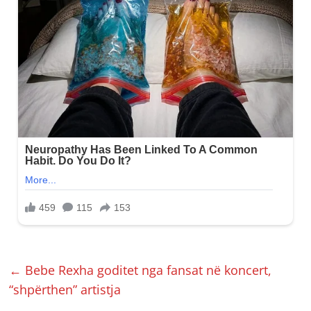
←
Bebe Rexha goditet nga fansat në koncert,
“shpërthen” artistja