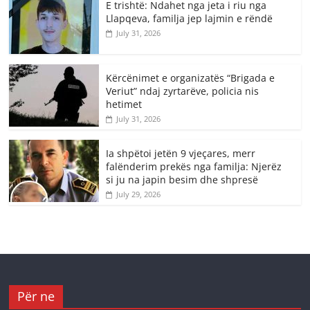
E trishtë: Ndahet nga jeta i riu nga
Llapqeva, familja jep lajmin e rëndë
July 31, 2026
Kërcënimet e organizatës “Brigada e
Veriut” ndaj zyrtarëve, policia nis
hetimet
July 31, 2026
Ia shpëtoi jetën 9 vjeçares, merr
falënderim prekës nga familja: Njerëz
si ju na japin besim dhe shpresë
July 29, 2026
Për ne