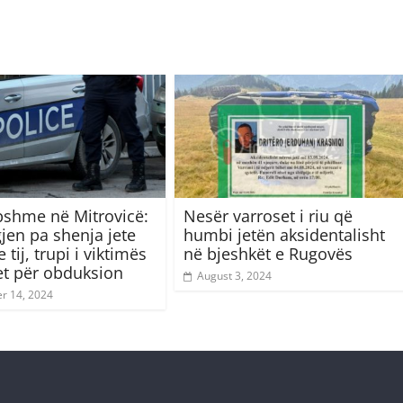
shme në Mitrovicë:
Nesër varroset i riu që
gjen pa shenja jete
humbi jetën aksidentalisht
 tij, trupi i viktimës
në bjeshkët e Rugovës
t për obduksion
August 3, 2024
r 14, 2024