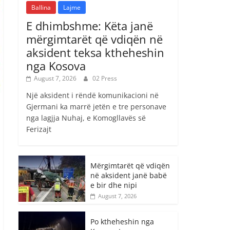
Ballina
Lajme
E dhimbshme: Këta janë
mërgimtarët që vdiqën në
aksident teksa ktheheshin
nga Kosova
August 7, 2026
02 Press
Një aksident i rëndë komunikacioni në
Gjermani ka marrë jetën e tre personave
nga lagjja Nuhaj, e Komogllavës së
Ferizajt
Mërgimtarët që vdiqën
në aksident janë babë
e bir dhe nipi
August 7, 2026
Po ktheheshin nga