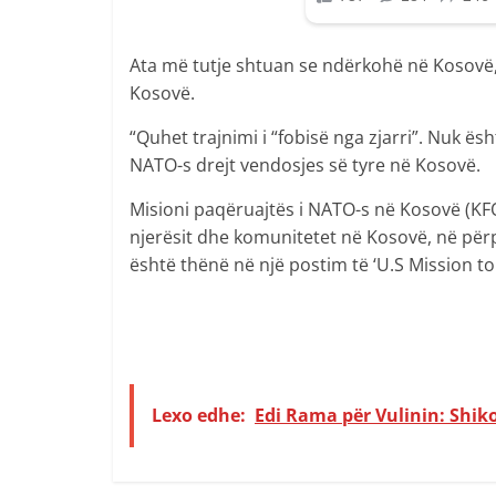
Ata më tutje shtuan se ndërkohë në Kosovë,
Kosovë.
“Quhet trajnimi i “fobisë nga zjarri”. Nuk ë
NATO-s drejt vendosjes së tyre në Kosovë.
Misioni paqëruajtës i NATO-s në Kosovë (KFO
njerësit dhe komunitetet në Kosovë, në pë
është thënë në një postim të ‘U.S Mission t
Lexo edhe:
Edi Rama për Vulinin: Shiko