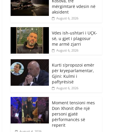
Kosova, tre
mërgimtarë vdesin në
aksident
August 6, 2026
Vdes ish-ushtari i UÇK-
së, u gjet i plagosur
me armë zjarri
August 6, 2026
Kurti s’propozoi emër
për kryeparlamentar,
Gjini: Kulmi i
paftyrësisë
August 6, 2026
Moment tensioni mes
Don Xhonit dhe një
personi gjatë
përformancës së
reperit
August 4, 2026