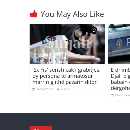
You May Also Like
‘Ex Fis’ sërish cak i grabitjes,
E dhimb
dy persona të armatosur
Djali e 
marrin gjithë pazarin ditor
babain e
dërgohe
November 14, 2023
Decembe