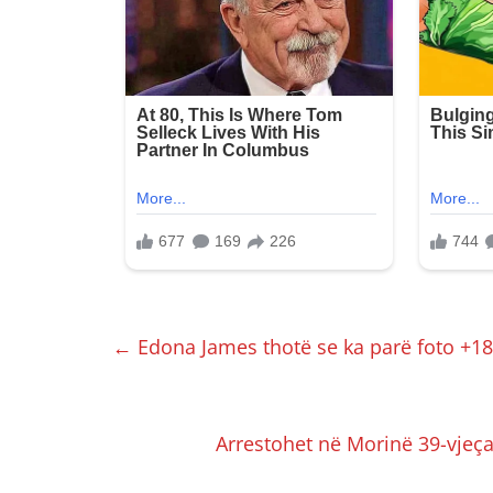
←
Edona James thotë se ka parë foto +18 
Arrestohet në Morinë 39-vjeça