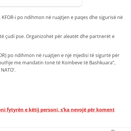
 KFOR-i po ndihmon në ruajtjen e paqes dhe sigurisë në
shtë çudi pse. Organizohet për aleatët dhe partnerët e
R) po ndihmon në ruajtjen e një mjedisi të sigurtë për
rputhje me mandatin tonë të Kombeve të Bashkuara”,
o NATO’.
ni fytyrën e këtij personi, s’ka nevojë për koment