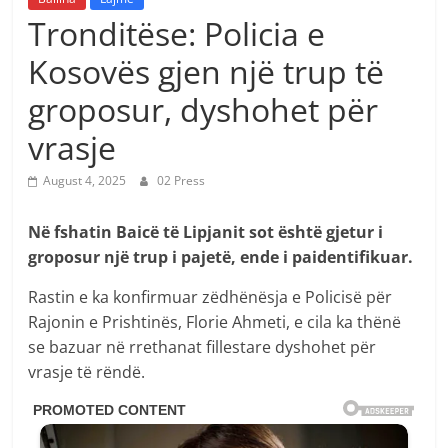
Tronditëse: Policia e
Kosovës gjen një trup të
groposur, dyshohet për
vrasje
August 4, 2025
02 Press
Në fshatin Baicë të Lipjanit sot është gjetur i
groposur një trup i pajetë, ende i paidentifikuar.
Rastin e ka konfirmuar zëdhënësja e Policisë për
Rajonin e Prishtinës, Florie Ahmeti, e cila ka thënë
se bazuar në rrethanat fillestare dyshohet për
vrasje të rëndë.