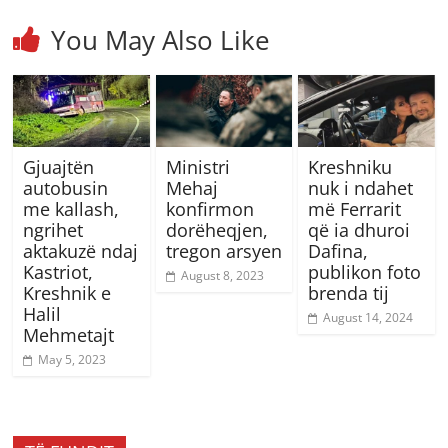
You May Also Like
Gjuajtën
Ministri
Kreshniku
autobusin
Mehaj
nuk i ndahet
me kallash,
konfirmon
më Ferrarit
ngrihet
dorëheqjen,
që ia dhuroi
aktakuzë ndaj
tregon arsyen
Dafina,
Kastriot,
publikon foto
August 8, 2023
Kreshnik e
brenda tij
Halil
August 14, 2024
Mehmetajt
May 5, 2023