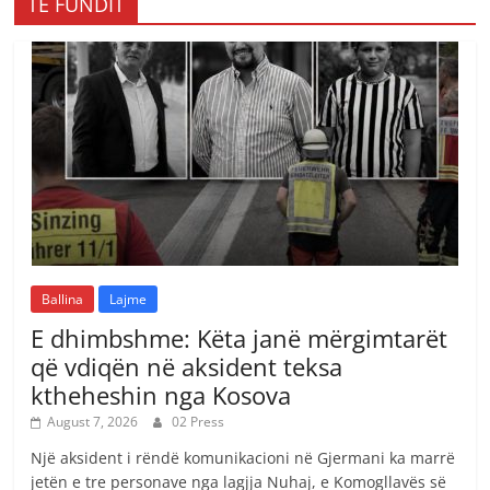
TË FUNDIT
Ballina
Lajme
E dhimbshme: Këta janë mërgimtarët
që vdiqën në aksident teksa
ktheheshin nga Kosova
August 7, 2026
02 Press
Një aksident i rëndë komunikacioni në Gjermani ka marrë
jetën e tre personave nga lagjja Nuhaj, e Komogllavës së