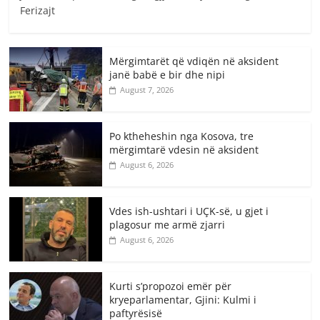
Ferizajt
Mërgimtarët që vdiqën në aksident
janë babë e bir dhe nipi
August 7, 2026
Po ktheheshin nga Kosova, tre
mërgimtarë vdesin në aksident
August 6, 2026
Vdes ish-ushtari i UÇK-së, u gjet i
plagosur me armë zjarri
August 6, 2026
Kurti s’propozoi emër për
kryeparlamentar, Gjini: Kulmi i
paftyrësisë