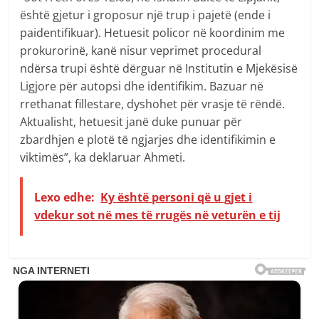
është gjetur i groposur një trup i pajetë (ende i
paidentifikuar). Hetuesit policor në koordinim me
prokurorinë, kanë nisur veprimet procedural
ndërsa trupi është dërguar në Institutin e Mjekësisë
Ligjore për autopsi dhe identifikim. Bazuar në
rrethanat fillestare, dyshohet për vrasje të rëndë.
Aktualisht, hetuesit janë duke punuar për
zbardhjen e plotë të ngjarjes dhe identifikimin e
viktimës”, ka deklaruar Ahmeti.
Lexo edhe:
Ky është personi që u gjet i
vdekur sot në mes të rrugës në veturën e tij