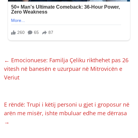
←
Emocionuese: Familja Çeliku rikthehet pas 26
vitesh në banesën e uzurpuar në Mitrovicën e
Veriut
E rëndë: Trupi i këtij personi u gjet i groposur në
arën me misër, ishte mbuluar edhe me dërrasa
→