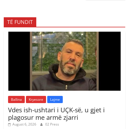
TË FUNDIT
Ballina
Kryesore
Lajme
Vdes ish-ushtari i UÇK-së, u gjet i
plagosur me armë zjarri
August 6, 2026
02 Press