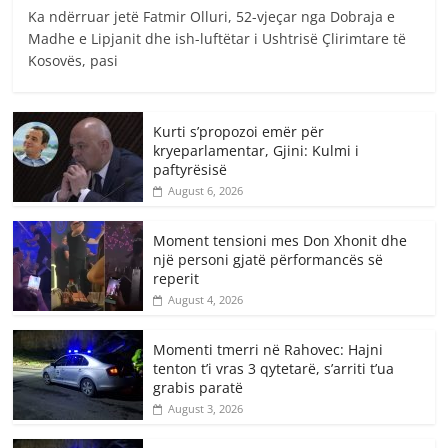
Ka ndërruar jetë Fatmir Olluri, 52-vjeçar nga Dobraja e
Madhe e Lipjanit dhe ish-luftëtar i Ushtrisë Çlirimtare të
Kosovës, pasi
Kurti s’propozoi emër për
kryeparlamentar, Gjini: Kulmi i
paftyrësisë
August 6, 2026
Moment tensioni mes Don Xhonit dhe
një personi gjatë përformancës së
reperit
August 4, 2026
Momenti tmerri në Rahovec: Hajni
tenton t’i vras 3 qytetarë, s’arriti t’ua
grabis paratë
August 3, 2026