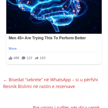
←
Bisedat “sekrete” në WhatsApp – si u përfshi
Besnik Bislimi në rastin e rezervave
Bie çmimi i naftës për disa centë
→