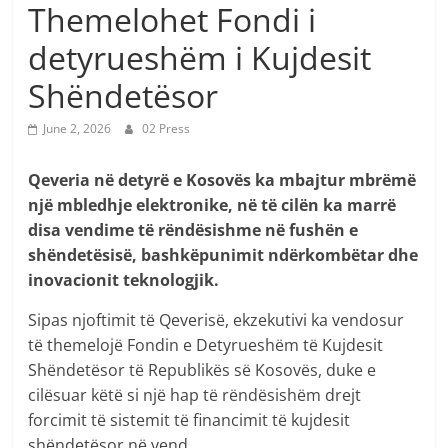
Themelohet Fondi i
detyrueshëm i Kujdesit
Shëndetësor
June 2, 2026
02 Press
Qeveria në detyrë e Kosovës ka mbajtur mbrëmë
një mbledhje elektronike, në të cilën ka marrë
disa vendime të rëndësishme në fushën e
shëndetësisë, bashkëpunimit ndërkombëtar dhe
inovacionit teknologjik.
Sipas njoftimit të Qeverisë, ekzekutivi ka vendosur
të themelojë Fondin e Detyrueshëm të Kujdesit
Shëndetësor të Republikës së Kosovës, duke e
cilësuar këtë si një hap të rëndësishëm drejt
forcimit të sistemit të financimit të kujdesit
shëndetësor në vend.