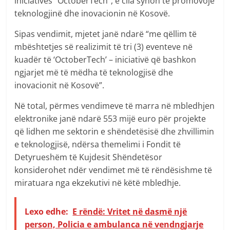
iniciativës “OctoberTech”, e cila synon të promovojë
teknologjinë dhe inovacionin në Kosovë.
Sipas vendimit, mjetet janë ndarë “me qëllim të
mbështetjes së realizimit të tri (3) eventeve në
kuadër të ‘OctoberTech’ – iniciativë që bashkon
ngjarjet më të mëdha të teknologjisë dhe
inovacionit në Kosovë”.
Në total, përmes vendimeve të marra në mbledhjen
elektronike janë ndarë 553 mijë euro për projekte
që lidhen me sektorin e shëndetësisë dhe zhvillimin
e teknologjisë, ndërsa themelimi i Fondit të
Detyrueshëm të Kujdesit Shëndetësor
konsiderohet ndër vendimet më të rëndësishme të
miratuara nga ekzekutivi në këtë mbledhje.
Lexo edhe:
E rëndë: Vritet në dasmë një
person, Policia e ambulanca në vendngjarje