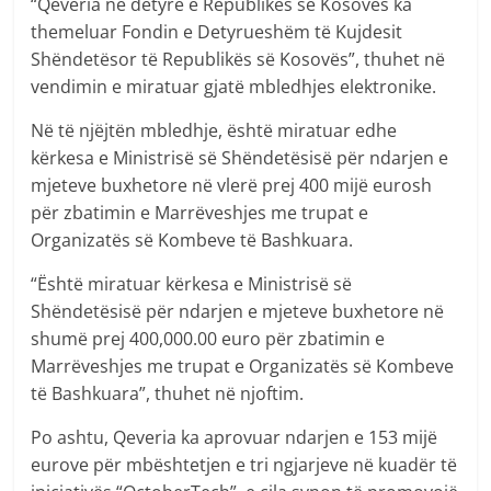
“Qeveria në detyrë e Republikës së Kosovës ka
themeluar Fondin e Detyrueshëm të Kujdesit
Shëndetësor të Republikës së Kosovës”, thuhet në
vendimin e miratuar gjatë mbledhjes elektronike.
Në të njëjtën mbledhje, është miratuar edhe
kërkesa e Ministrisë së Shëndetësisë për ndarjen e
mjeteve buxhetore në vlerë prej 400 mijë eurosh
për zbatimin e Marrëveshjes me trupat e
Organizatës së Kombeve të Bashkuara.
“Është miratuar kërkesa e Ministrisë së
Shëndetësisë për ndarjen e mjeteve buxhetore në
shumë prej 400,000.00 euro për zbatimin e
Marrëveshjes me trupat e Organizatës së Kombeve
të Bashkuara”, thuhet në njoftim.
Po ashtu, Qeveria ka aprovuar ndarjen e 153 mijë
eurove për mbështetjen e tri ngjarjeve në kuadër të