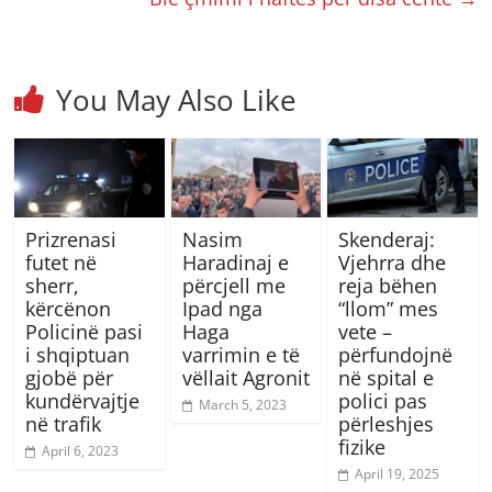
You May Also Like
Prizrenasi
Nasim
Skenderaj:
futet në
Haradinaj e
Vjehrra dhe
sherr,
përcjell me
reja bëhen
kërcënon
Ipad nga
“llom” mes
Policinë pasi
Haga
vete –
i shqiptuan
varrimin e të
përfundojnë
gjobë për
vëllait Agronit
në spital e
kundërvajtje
polici pas
March 5, 2023
në trafik
përleshjes
fizike
April 6, 2023
April 19, 2025