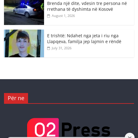
Brenda një dite, vdesin tre persona në
rrethana të dyshimta në Kosovë
August 1, 2026
E trishtë: Ndahet nga jeta i riu nga
Llapqeva, familja jep lajmin e rëndë
July 31, 2026
Për ne