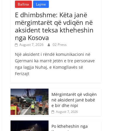
Ballina
Lajme
E dhimbshme: Këta janë
mërgimtarët që vdiqën në
aksident teksa ktheheshin
nga Kosova
August 7, 2026
02 Press
Një aksident i rëndë komunikacioni në
Gjermani ka marrë jetën e tre personave
nga lagjja Nuhaj, e Komogllavës së
Ferizajt
Mërgimtarët që vdiqën
në aksident janë babë
e bir dhe nipi
August 7, 2026
Po ktheheshin nga