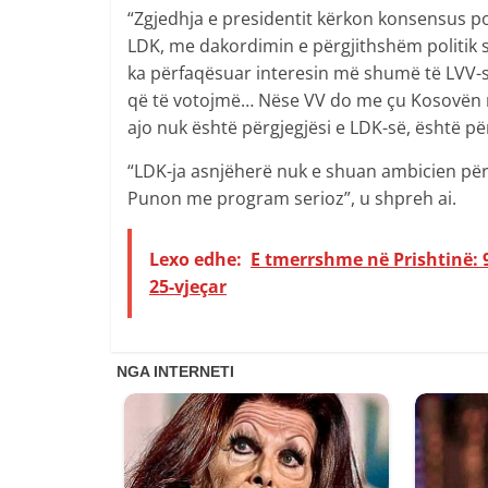
“Zgjedhja e presidentit kërkon konsensus po
LDK, me dakordimin e përgjithshëm politik se
ka përfaqësuar interesin më shumë të LVV-s
që të votojmë… Nëse VV do me çu Kosovën n
ajo nuk është përgjegjësi e LDK-së, është për
“LDK-ja asnjëherë nuk e shuan ambicien për 
Punon me program serioz”, u shpreh ai.
Lexo edhe:
E tmerrshme në Prishtinë: 
25-vjeçar