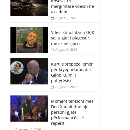
Kosova, tre
mërgimtarë vdesin në
aksident
August 6, 2026
Vdes ish-ushtari i UÇK-
së, u gjet i plagosur
me armë zjarri
August 6, 2026
Kurti s’propozoi emër
për kryeparlamentar,
Gjini: Kulmi i
paftyrësisë
August 6, 2026
Moment tensioni mes
Don Xhonit dhe një
personi gjatë
përformancës së
reperit
August 4, 2026