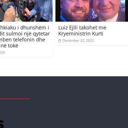
hkiaku i dhunshëm i
Luiz Ejlli takohet me
it sulmoi një qytetar
Kryeministrin Kurti
ëmben telefonin dhe
December 22, 2023
 në tokë
024