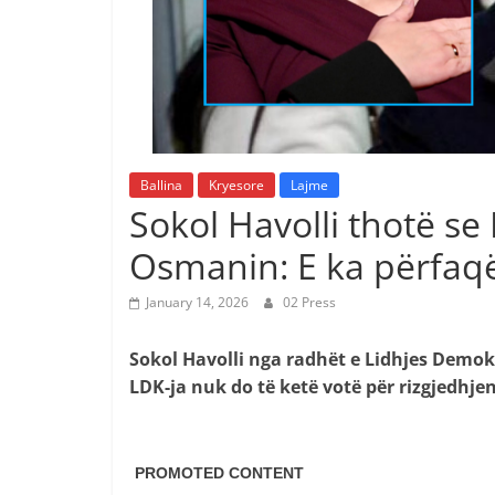
Ballina
Kryesore
Lajme
Sokol Havolli thotë se
Osmanin: E ka përfaqë
January 14, 2026
02 Press
Sokol Havolli nga radhët e Lidhjes Demokr
LDK-ja nuk do të ketë votë për rizgjedhje