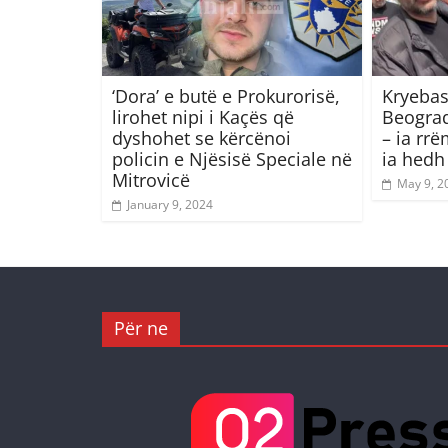
‘Dora’ e butë e Prokurorisë,
Kryebas
lirohet nipi i Kaçës që
Beograd
dyshohet se kërcënoi
– ia rr
policin e Njësisë Speciale në
ia hedh
Mitrovicë
May 9, 2
January 9, 2024
Për ne