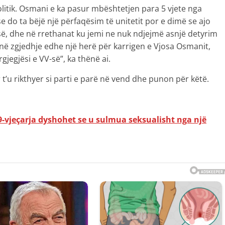
litik. Osmani e ka pasur mbështetjen para 5 vjete nga
 do ta bëjë një përfaqësim të unitetit por e dimë se ajo
ë, dhe në rrethanat ku jemi ne nuk ndjejmë asnjë detyrim
ë zgjedhje edhe një herë për karrigen e Vjosa Osmanit,
gjegjësi e VV-së”, ka thënë ai.
t’u rikthyer si parti e parë në vend dhe punon për këtë.
9-vjeçarja dyshohet se u sulmua seksualisht nga një