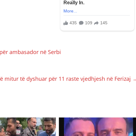
për ambasador në Serbi
të mitur të dyshuar për 11 raste vjedhjesh në Ferizaj