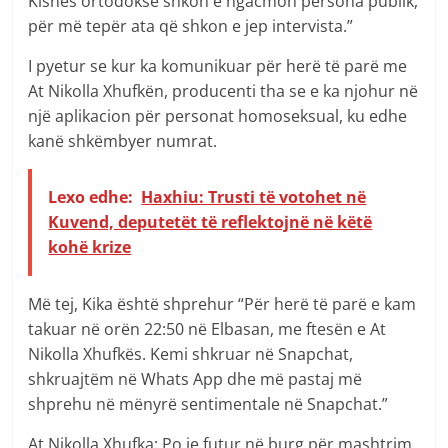
Kishës ortodokse shkon e ngacmon persona publik,
për më tepër ata që shkon e jep intervista.”
I pyetur se kur ka komunikuar për herë të parë me
At Nikolla Xhufkën, producenti tha se e ka njohur në
një aplikacion për personat homoseksual, ku edhe
kanë shkëmbyer numrat.
Lexo edhe:
Haxhiu: Trusti të votohet në
Kuvend, deputetët të reflektojnë në këtë
kohë krize
Më tej, Kika është shprehur “Për herë të parë e kam
takuar në orën 22:50 në Elbasan, me ftesën e At
Nikolla Xhufkës. Kemi shkruar në Snapchat,
shkruajtëm në Whats App dhe më pastaj më
shprehu në mënyrë sentimentale në Snapchat.”
At Nikolla Xhufka: Po je futur në burg për mashtrim