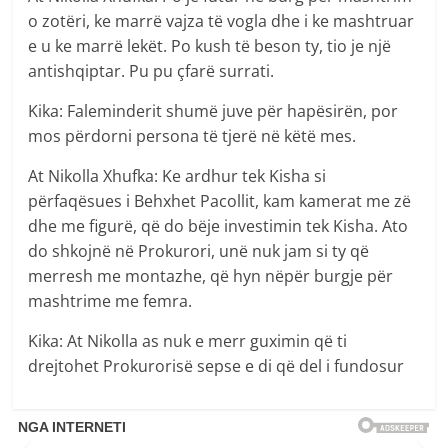
o zotëri, ke marrë vajza të vogla dhe i ke mashtruar
e u ke marrë lekët. Po kush të beson ty, tio je një
antishqiptar. Pu pu çfarë surrati.
Kika: Faleminderit shumë juve për hapësirën, por
mos përdorni persona të tjerë në këtë mes.
At Nikolla Xhufka: Ke ardhur tek Kisha si
përfaqësues i Behxhet Pacollit, kam kamerat me zë
dhe me figurë, që do bëje investimin tek Kisha. Ato
do shkojnë në Prokurori, unë nuk jam si ty që
merresh me montazhe, që hyn nëpër burgje për
mashtrime me femra.
Kika: At Nikolla as nuk e merr guximin që ti
drejtohet Prokurorisë sepse e di që del i fundosur