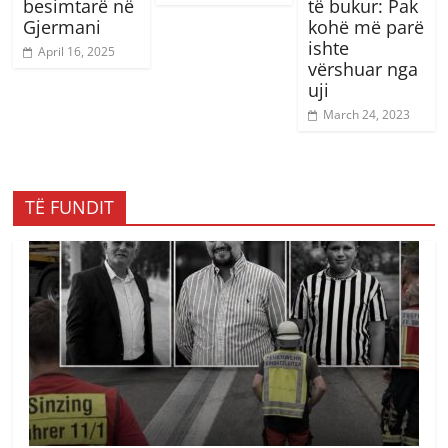
besimtarë në
të bukur: Pak
Gjermani
kohë më parë
ishte
April 16, 2025
vërshuar nga
uji
March 24, 2023
TË FUNDIT