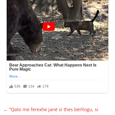
←
“Qato me ferexhe janë si thes bërllogu, si