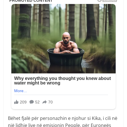
Bëhet fjalë për personazhin e njohur si Kika, i cili në
një lidhje live në emisionin People, për Euroneës