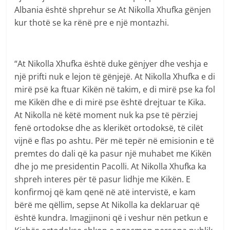
Albania është shprehur se At Nikolla Xhufka gënjen
kur thotë se ka rënë pre e një montazhi.
“At Nikolla Xhufka është duke gënjyer dhe veshja e
një prifti nuk e lejon të gënjejë. At Nikolla Xhufka e di
mirë psë ka ftuar Kikën në takim, e di mirë pse ka fol
me Kikën dhe e di mirë pse është drejtuar te Kika.
At Nikolla në këtë moment nuk ka pse të përziej
fenë ortodokse dhe as klerikët ortodoksë, të cilët
vijnë e flas po ashtu. Për më tepër në emisionin e të
premtes do dali që ka pasur një muhabet me Kikën
dhe jo me presidentin Pacolli. At Nikolla Xhufka ka
shpreh interes për të pasur lidhje me Kikën. E
konfirmoj që kam qenë në atë intervistë, e kam
bërë me qëllim, sepse At Nikolla ka deklaruar që
është kundra. Imagjinoni që i veshur nën petkun e