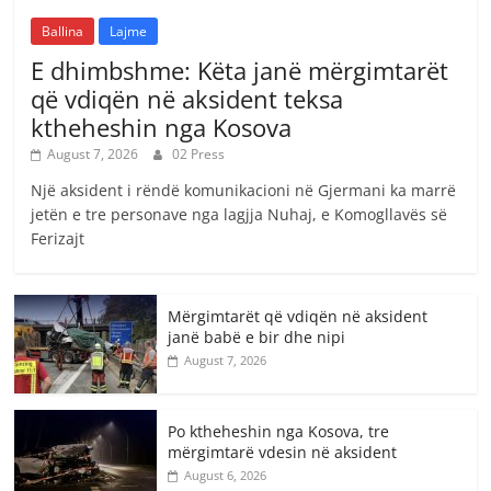
Ballina
Lajme
E dhimbshme: Këta janë mërgimtarët
që vdiqën në aksident teksa
ktheheshin nga Kosova
August 7, 2026
02 Press
Një aksident i rëndë komunikacioni në Gjermani ka marrë
jetën e tre personave nga lagjja Nuhaj, e Komogllavës së
Ferizajt
Mërgimtarët që vdiqën në aksident
janë babë e bir dhe nipi
August 7, 2026
Po ktheheshin nga Kosova, tre
mërgimtarë vdesin në aksident
August 6, 2026