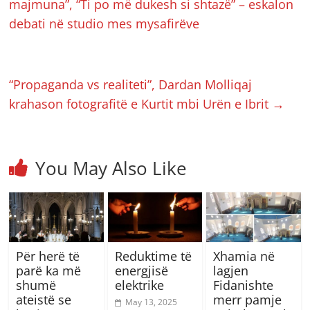
majmuna”, “Ti po më dukesh si shtazë” – eskalon
debati në studio mes mysafirëve
“Propaganda vs realiteti”, Dardan Molliqaj
krahason fotografitë e Kurtit mbi Urën e Ibrit
→
You May Also Like
Për herë të
Reduktime të
Xhamia në
parë ka më
energjisë
lagjen
shumë
elektrike
Fidanishte
ateistë se
merr pamje
May 13, 2025