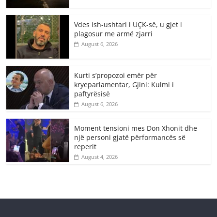
Vdes ish-ushtari i UÇK-së, u gjet i
plagosur me armë zjarri
August 6, 2026
Kurti s’propozoi emër për
kryeparlamentar, Gjini: Kulmi i
paftyrësisë
August 6, 2026
Moment tensioni mes Don Xhonit dhe
një personi gjatë përformancës së
reperit
August 4, 2026