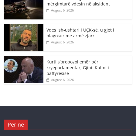
mërgimtarë vdesin në aksident
August 6, 2026
Vdes ish-ushtari i UÇK-së, u gjet i
plagosur me armë zjarri
August 6, 2026
Kurti s’propozoi emër për
kryeparlamentar, Gjini: Kulmi i
paftyrësisë
August 6, 2026
Për ne