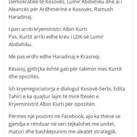
Demokratike të Kosovës, Lumir Abdixhiku dhe ai i
Aleancës për Ardhmërinë e Kosovës, Ramush
Haradinaj.
I pari arriti kryeministri Albin Kurti
Pas, Kurtit arriti edhe kreu i LDK-së Lumir
Abdixhiku.
Më pas erdhi edhe Haradinaj e Krasniqi.
Kësisoj, gjithçka është gati për takimin mes Kurtit
dhe opozitës.
Ish kryenegociatorja e dialogut Kosovë-Serbi, Edita
Tahiri e ka quajtur lajm të mirë ftesën e
Kryeministrit Albin Kurti për opozitën.
Përmes një postimi në Facebook, ajo ka thënë se
gjendja e rënduar në veri tejkalohet me unitet,
maturi dhe bashkëpunim me aleatët strategjik.