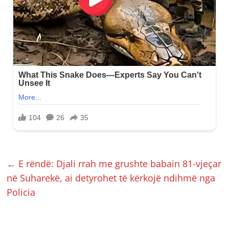
←
E rëndë: Djali rrah me grushte babain 81-vjeçar
në Suharekë, ai detyrohet të kërkojë ndihmë nga
Policia