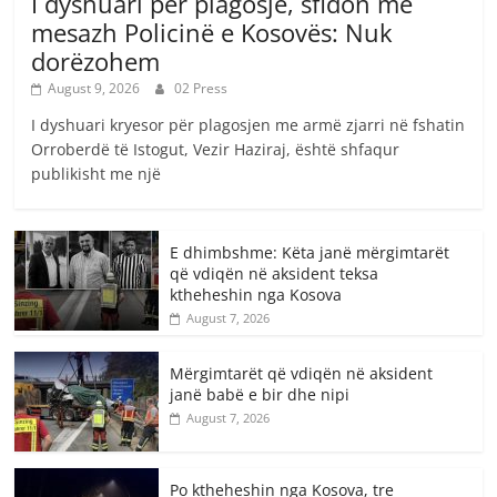
I dyshuari për plagosje, sfidon me
mesazh Policinë e Kosovës: Nuk
dorëzohem
August 9, 2026
02 Press
I dyshuari kryesor për plagosjen me armë zjarri në fshatin
Orroberdë të Istogut, Vezir Haziraj, është shfaqur
publikisht me një
E dhimbshme: Këta janë mërgimtarët
që vdiqën në aksident teksa
ktheheshin nga Kosova
August 7, 2026
Mërgimtarët që vdiqën në aksident
janë babë e bir dhe nipi
August 7, 2026
Po ktheheshin nga Kosova, tre