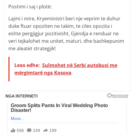
Postimi i saj i plotë:
Lajmi i mire, Kryeministri beri nje veprim te duhur
duke ftuar opoziten ne takim, te ciles opozita i
eshte pergjigjur pozitivisht, Gjendja e renduar ne
veri tejkalohet me unitet, maturi, dhe bashkepunim
me aleatet strategjik!
Lexo edhe:
Sulmohet në Serbi autobusi me
mërgimtarë nga Kosova