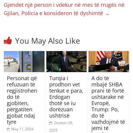
Gjendet një person i vdekur në mes të rrugës në
Gjilan, Policia e konsideron të dyshimtë
→
You May Also Like
Personat që
Turqia i
A do të
refuzuan të
prodhon vet
mbajë SHBA
regjistrohen
tenkat e para,
prani të fortë
do të
Erdogan
ushtarake në
gjobiten,
thotë se iu
Evropë,
përgatiten
dorëzuan
Trump: Po,
gjobat ndaj
ushtrisë
do të
tyre
vazhdojmë të
October 28,
jemi të
May 11, 2024
2025