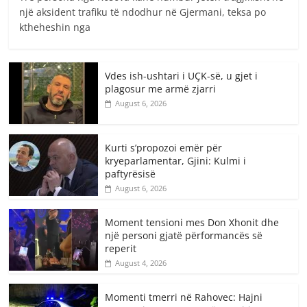
një aksident trafiku të ndodhur në Gjermani, teksa po
ktheheshin nga
Vdes ish-ushtari i UÇK-së, u gjet i
plagosur me armë zjarri
August 6, 2026
Kurti s’propozoi emër për
kryeparlamentar, Gjini: Kulmi i
paftyrësisë
August 6, 2026
Moment tensioni mes Don Xhonit dhe
një personi gjatë përformancës së
reperit
August 4, 2026
Momenti tmerri në Rahovec: Hajni