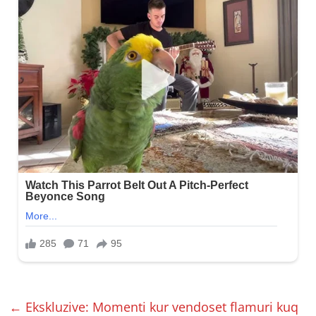
←
Ekskluzive: Momenti kur vendoset flamuri kuq