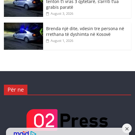
tenton t’i vras 3 qytetarë, s’arriti t’ua
grabis paratë
August 3, 2026
Brenda një dite, vdesin tre persona në
rrethana të dyshimta në Kosovë
August 1, 2026
Për ne