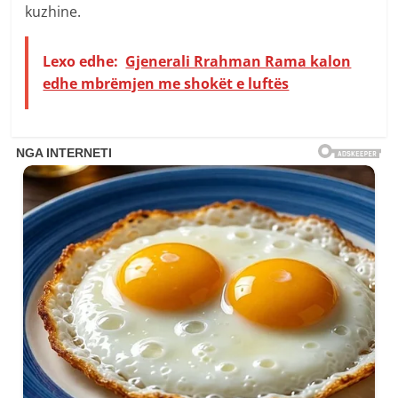
kuzhine.
Lexo edhe:
Gjenerali Rrahman Rama kalon
edhe mbrëmjen me shokët e luftës