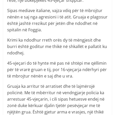
resë, një bukëpjekës 45-vjeçar shqiptar.
Sipas mediave italiane, vajza vdiq për të mbrojtur
nënën e saj nga agresioni i të atit. Gruaja e plagosur
është jashtë rrezikut për jetën dhe ndodhet në
spitalin në Foggia.
Krimi ka ndodhur rreth orës dy të mëngjesit dhe
burri është goditur me thikë në shkallët e pallatit ku
ndodhej.
45-vjeçari do të hynte më pas në shtëpi me qëllimin
për të vrarë gruan e tij, por 16-vjeçarja ndërhyri për
të mbrojtur nënën e saj dhe u vra.
Gruaja ka arritur të arratiset dhe të lajmërojë
policinë. Me të mbërritur në vendngjarje policia ka
arrestuar 45-vjeçarin, i cili sipas hetuesve endej në
zonë duke kërkuar djalin tjetër pesëvjeçar me të
njëjtën grua. Është gjetur arma e vrasjes, një thikë