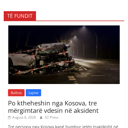
TË FUNDIT
Ballina
Lajme
Po ktheheshin nga Kosova, tre
mërgimtarë vdesin në aksident
August 6, 2026
02 Press
Tre persona nga Kosova kanë humbur jetën tragjikisht në