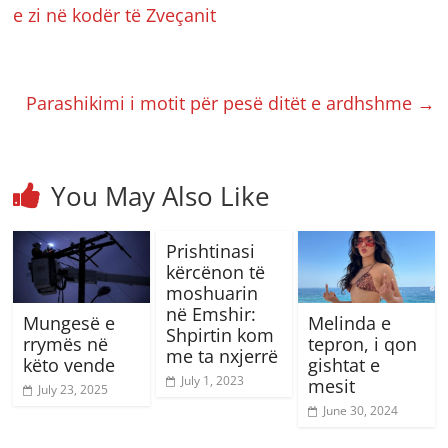
e zi në kodër të Zveçanit
Parashikimi i motit për pesë ditët e ardhshme
→
You May Also Like
Prishtinasi
kërcënon të
moshuarin
në Emshir:
Mungesë e
Melinda e
Shpirtin kom
rrymës në
tepron, i qon
me ta nxjerrë
këto vende
gishtat e
July 1, 2023
mesit
July 23, 2025
June 30, 2024