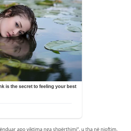
ënduar apo viktima nga shpërthimi”, u tha në njoftim.