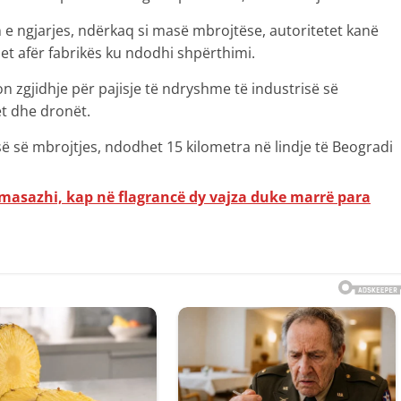
e ngjarjes, ndërkaq si masë mbrojtëse, autoritetet kanë
et afër fabrikës ku ndodhi shpërthimi.
n zgjidhje për pajisje të ndryshme të industrisë së
ët dhe dronët.
së së mbrojtjes, ndodhet 15 kilometra në lindje të Beogradi
r masazhi, kap në flagrancë dy vajza duke marrë para