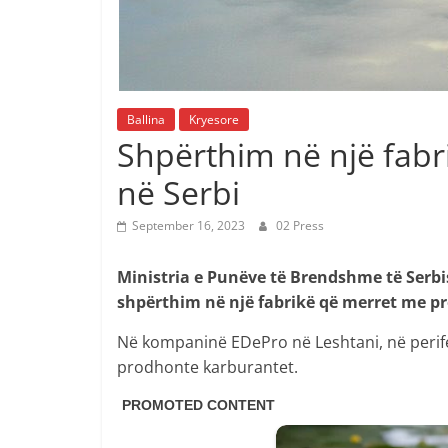
Ballina
Kryesore
Shpërthim në një fabri
në Serbi
September 16, 2023
02 Press
Ministria e Punëve të Brendshme të Serbis
shpërthim në një fabrikë që merret me p
Në kompaninë EDePro në Leshtani, në perife
prodhonte karburantet.