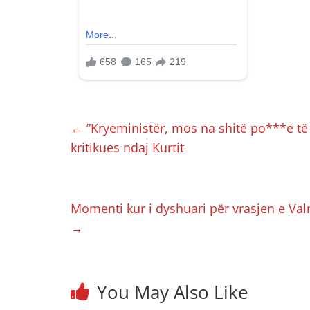
←
”Kryeministër, mos na shitë po***ë të 
kritikues ndaj Kurtit
Momenti kur i dyshuari për vrasjen e Valm
→
You May Also Like