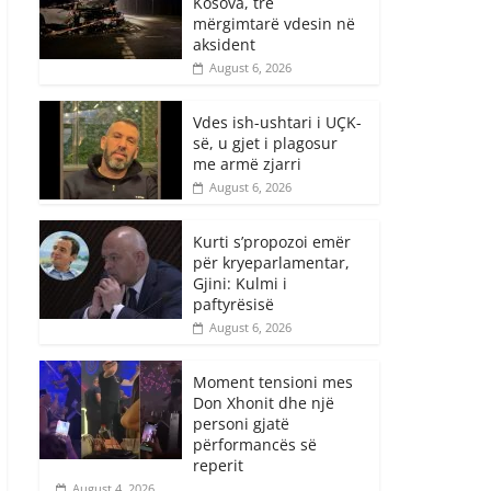
Kosova, tre
mërgimtarë vdesin në
aksident
August 6, 2026
Vdes ish-ushtari i UÇK-
së, u gjet i plagosur
me armë zjarri
August 6, 2026
Kurti s’propozoi emër
për kryeparlamentar,
Gjini: Kulmi i
paftyrësisë
August 6, 2026
Moment tensioni mes
Don Xhonit dhe një
personi gjatë
përformancës së
reperit
August 4, 2026