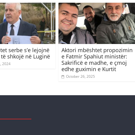
tet serbe s’e lejojnë
Aktori mbështet propozimin
 të shkojë në Luginë
e Fatmir Spahiut ministër:
Sakrificë e madhe, e çmoj
4, 2024
edhe guximin e Kurtit
October 26, 2025