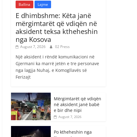
Ballina
Lajme
E dhimbshme: Këta janë
mërgimtarët që vdiqën në
aksident teksa ktheheshin
nga Kosova
August 7, 2026
02 Press
Një aksident i rëndë komunikacioni në
Gjermani ka marrë jetën e tre personave
nga lagjja Nuhaj, e Komogllavës së
Ferizajt
Mërgimtarët që vdiqën
në aksident janë babë
e bir dhe nipi
August 7, 2026
Po ktheheshin nga