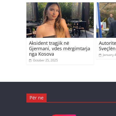
Aksident tragjik në
Autorite
Gjermani, vdes mërgimtarja
Sveçlën
nga Kosova
January 
October 25, 2025
Për ne