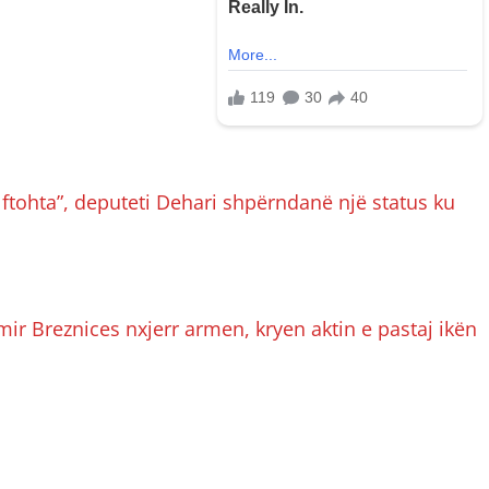
ftohta”, deputeti Dehari shpërndanë një status ku
ir Breznices nxjerr armen, kryen aktin e pastaj ikën