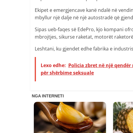
Ekipet e emergjencave kanë ndalë në vendin 
mbyllur një dalje në një autostradë që gjend
Sipas ueb-faqes së EdePro, kjo kompani ofro
mbrojtjes, sikurse raketat, motorët raketor
Leshtani, ku gjendet edhe fabrika e industri
Lexo edhe:
Policia zbret në një qendë
për shërbime seksuale