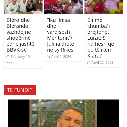
Blero dhe
“Iku Ilnisa
Efi me
Blerando
dhe i
‘thumba’ i
vazhdojnë
vardisesh
drejtohet
shoqërinë
Meritonit”/
Luizit: Si
edhe jashtë
Juli ia thotë
ndihesh që
BBVK-së
në sy Rikes
po të ikën
Kiara?
February 10,
April 9, 2024
April 22, 2023
2024
TË FUNDIT