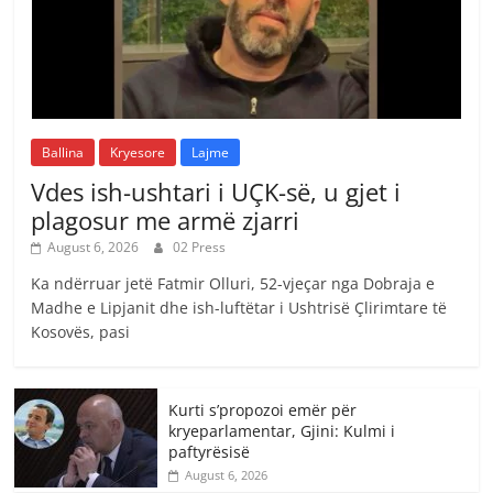
Ballina
Kryesore
Lajme
Vdes ish-ushtari i UÇK-së, u gjet i
plagosur me armë zjarri
August 6, 2026
02 Press
Ka ndërruar jetë Fatmir Olluri, 52-vjeçar nga Dobraja e
Madhe e Lipjanit dhe ish-luftëtar i Ushtrisë Çlirimtare të
Kosovës, pasi
Kurti s’propozoi emër për
kryeparlamentar, Gjini: Kulmi i
paftyrësisë
August 6, 2026