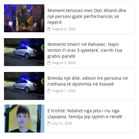
Moment tensioni mes Don Xhonit dhe
një personi gjatë përformancës së
reperit
August 4, 2026
Momenti tmerri në Rahovec: Hajni
tenton t’i vras 3 qytetarë, s’arriti t’ua
grabis paratë
August 3, 2026
Brenda një dite, vdesin tre persona në
rrethana të dyshimta në Kosovë
August 1, 2026
E trishtë: Ndahet nga jeta i riu nga
Llapqeva, familja jep lajmin e rëndë
July 31, 2026