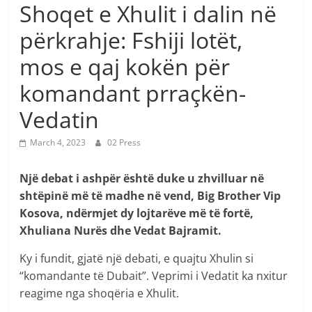
Shoqet e Xhulit i dalin në
përkrahje: Fshiji lotët,
mos e qaj kokën për
komandant prraçkën-
Vedatin
March 4, 2023
02 Press
Një debat i ashpër është duke u zhvilluar në
shtëpinë më të madhe në vend, Big Brother Vip
Kosova, ndërmjet dy lojtarëve më të fortë,
Xhuliana Nurës dhe Vedat Bajramit.
Ky i fundit, gjatë një debati, e quajtu Xhulin si
“komandante të Dubait”. Veprimi i Vedatit ka nxitur
reagime nga shoqëria e Xhulit.