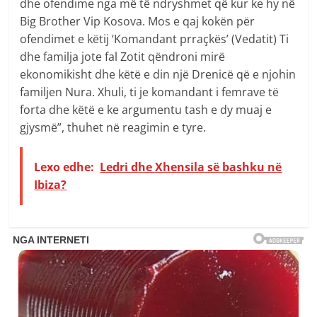
dhe ofendime nga më të ndryshmet që kur ke hy në
Big Brother Vip Kosova. Mos e qaj kokën për
ofendimet e këtij ‘Komandant prraçkës’ (Vedatit) Ti
dhe familja jote fal Zotit qëndroni mirë
ekonomikisht dhe këtë e din një Drenicë që e njohin
familjen Nura. Xhuli, ti je komandant i femrave të
forta dhe këtë e ke argumentu tash e dy muaj e
gjysmë”, thuhet në reagimin e tyre.
Lexo edhe:
Ledri dhe Xhensila së bashku në
Ibiza?