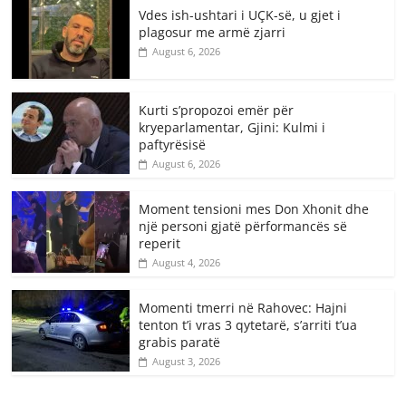
Vdes ish-ushtari i UÇK-së, u gjet i
plagosur me armë zjarri
August 6, 2026
Kurti s’propozoi emër për
kryeparlamentar, Gjini: Kulmi i
paftyrësisë
August 6, 2026
Moment tensioni mes Don Xhonit dhe
një personi gjatë përformancës së
reperit
August 4, 2026
Momenti tmerri në Rahovec: Hajni
tenton t’i vras 3 qytetarë, s’arriti t’ua
grabis paratë
August 3, 2026