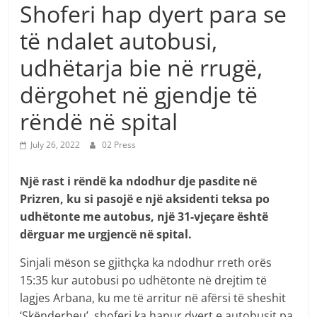
Shoferi hap dyert para se
të ndalet autobusi,
udhëtarja bie në rrugë,
dërgohet në gjendje të
rëndë në spital
July 26, 2022
02 Press
Një rast i rëndë ka ndodhur dje pasdite në
Prizren, ku si pasojë e një aksidenti teksa po
udhëtonte me autobus, një 31-vjeçare është
dërguar me urgjencë në spital.
Sinjali mëson se gjithçka ka ndodhur rreth orës
15:35 kur autobusi po udhëtonte në drejtim të
lagjes Arbana, ku me të arritur në afërsi të sheshit
‘Skënderbeu’, shoferi ka hapur dyert e autobusit pa