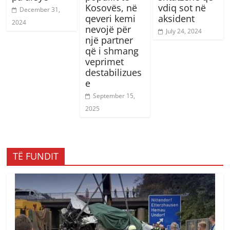
Kosovës, në
vdiq sot në
December 31,
qeveri kemi
aksident
2024
nevojë për
July 24, 2024
një partner
që i shmang
veprimet
destabilizues
e
September 15,
2025
TË FUNDIT