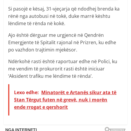
Si pasojë e kësaj, 31-vjeçarja që ndodhej brenda ka
rënë nga autobusi në tokë, duke marrë kështu
lëndime të rënda në kokë.
Ajo është dërguar me urgjencë në Qendrën
Emergjente të Spitalit rajonal në Prizren, ku edhe
po vazhdon trajtimin mjekësor.
Ndërkohë rasti është raportuar edhe në Polici, ku
me vendim të prokurorit rasti është iniciuar
‘Aksident trafiku me lëndime të rënda’.
Lexo edhe:
Minatorët e Artanës sikur ata të
Stan Tërgut futen në grevë, nuk i morën
ende rrogat e qershorit