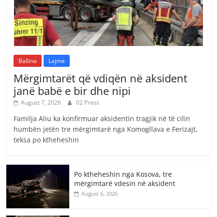
Ballina
Lajme
Mërgimtarët që vdiqën në aksident
janë babë e bir dhe nipi
August 7, 2026
02 Press
Familja Aliu ka konfirmuar aksidentin tragjik në të cilin
humbën jetën tre mërgimtarë nga Komogllava e Ferizajt,
teksa po ktheheshin
Po ktheheshin nga Kosova, tre
mërgimtarë vdesin në aksident
August 6, 2026