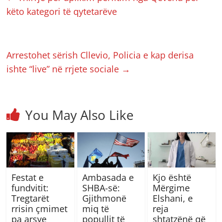
këto kategori të qytetarëve
Arrestohet sërish Cllevio, Policia e kap derisa
ishte “live” në rrjete sociale
→
You May Also Like
Festat e
Ambasada e
Kjo është
fundvitit:
SHBA-së:
Mërgime
Tregtarët
Gjithmonë
Elshani, e
rrisin çmimet
miq të
reja
pa arsye
popullit të
shtatzënë që