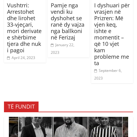
Vushtrri:
Pamje nga
I dyshuari për
Arrestohet
vendi ku
vrasjen në
dhe lirohet
dyshohet se
Prizren: Më
33-vjeçari,
ranë dy vajza
vjen keq,
mori derivate
nga ballkoni
ishte e
e shërbime
në Ferizaj
momentit –
tjera dhe nuk
që 10 vjet
January 22,
i pagoi
kam
2023
probleme me
April 24, 2023
ta
September 6,
2023
TË FUNDIT