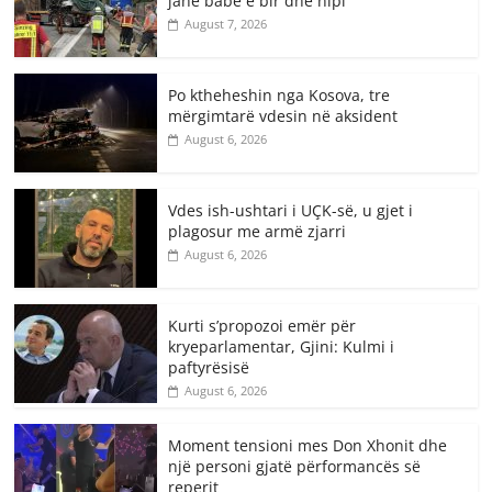
janë babë e bir dhe nipi
August 7, 2026
Po ktheheshin nga Kosova, tre
mërgimtarë vdesin në aksident
August 6, 2026
Vdes ish-ushtari i UÇK-së, u gjet i
plagosur me armë zjarri
August 6, 2026
Kurti s’propozoi emër për
kryeparlamentar, Gjini: Kulmi i
paftyrësisë
August 6, 2026
Moment tensioni mes Don Xhonit dhe
një personi gjatë përformancës së
reperit