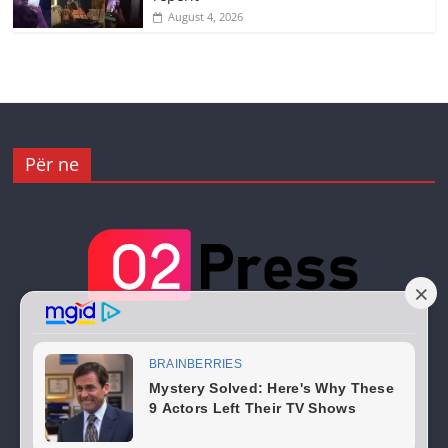
August 4, 2026
Për ne
Copyright © 2026
02 Press
. All rights reserved.
Theme:
ColorMag
by ThemeGrill. Powered by
WordPress
.