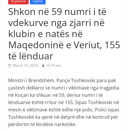
Kryesore
Lajme
Shkon në 59 numri i të
vdekurve nga zjarri në
klubin e natës në
Maqedoninë e Veriut, 155
të lënduar
March 16, 2025
02 Press
Ministri i Brendshëm, Pançe Toshkovski para pak
çastesh deklaroi se numri i viktimave nga tragjedia
në Koçan ka shkuar në 59, derisa numri i të
lënduarve është rritur në 155. Sipas Toshkovski në
mesin e viktimave është edhe një polic. Polici sipas
Toshkovskit ka qenë në detyrë dhe në kontroll për
përdorim të lëndëve narkotike.