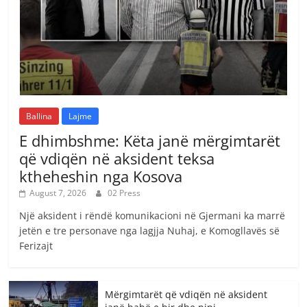
Ballina
Lajme
E dhimbshme: Këta janë mërgimtarët
që vdiqën në aksident teksa
ktheheshin nga Kosova
August 7, 2026
02 Press
Një aksident i rëndë komunikacioni në Gjermani ka marrë
jetën e tre personave nga lagjja Nuhaj, e Komogllavës së
Ferizajt
Mërgimtarët që vdiqën në aksident