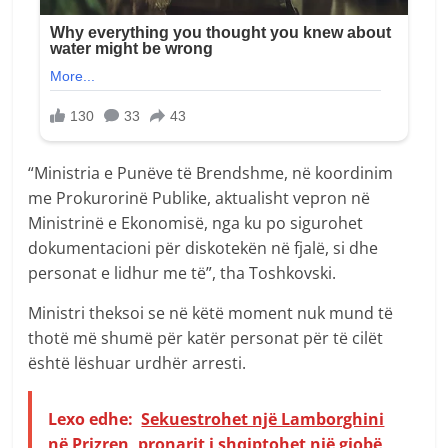
“Ministria e Punëve të Brendshme, në koordinim
me Prokurorinë Publike, aktualisht vepron në
Ministrinë e Ekonomisë, nga ku po sigurohet
dokumentacioni për diskotekën në fjalë, si dhe
personat e lidhur me të”, tha Toshkovski.
Ministri theksoi se në këtë moment nuk mund të
thotë më shumë për katër personat për të cilët
është lëshuar urdhër arresti.
Lexo edhe:
Sekuestrohet një Lamborghini
në Prizren, pronarit i shqiptohet një gjobë