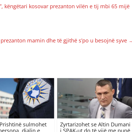
, këngëtari kosovar prezanton vilën e tij mbi 65 mijë
i prezanton mamin dhe të gjithë s’po u besojnë syve
ë Prishtinë sulmohet
Zyrtarizohet se Altin Dumani
persona, djalin e
i SPAK-ut do të vijë me punë