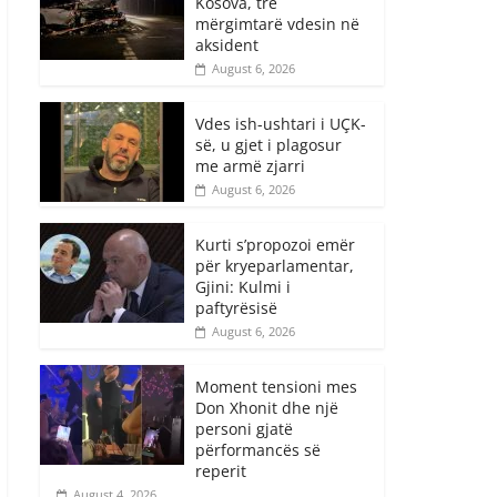
Kosova, tre
mërgimtarë vdesin në
aksident
August 6, 2026
Vdes ish-ushtari i UÇK-
së, u gjet i plagosur
me armë zjarri
August 6, 2026
Kurti s’propozoi emër
për kryeparlamentar,
Gjini: Kulmi i
paftyrësisë
August 6, 2026
Moment tensioni mes
Don Xhonit dhe një
personi gjatë
përformancës së
reperit
August 4, 2026