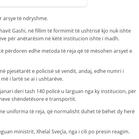
ër arsye të ndryshme.
avit Gashi, në fillim të formimit të ushtrisë kjo nuk ishte
rëve për anëtarësim në këtë institucion ishte i madh.
et të përdoren edhe metoda të reja që të mësohen arsyet e
ë pjesëtarët e policisë së vendit, andaj, edhe numri i
 më i lartë se ai i ushtarëve.
janari deri tash 140 policë u larguan nga ky institucion, për
meve shëndetësore e transportit.
as me uniforma të reja, që normalisht duhet të bëhet dy herë
eguan ministrit, Xhelal Sveçla, nga i cili po presin reagim.