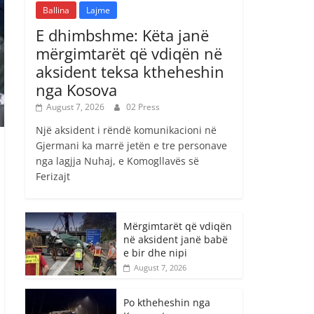
Ballina
Lajme
E dhimbshme: Këta janë
mërgimtarët që vdiqën në
aksident teksa ktheheshin
nga Kosova
August 7, 2026
02 Press
Një aksident i rëndë komunikacioni në
Gjermani ka marrë jetën e tre personave
nga lagjja Nuhaj, e Komogllavës së
Ferizajt
Mërgimtarët që vdiqën
në aksident janë babë
e bir dhe nipi
August 7, 2026
Po ktheheshin nga