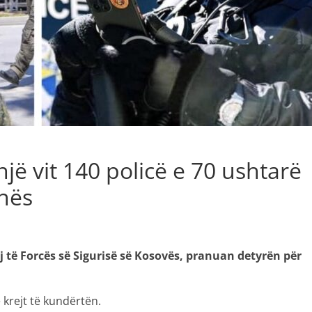
një vit 140 policë e 70 ushtarë
nës
 të Forcës së Sigurisë së Kosovës, pranuan detyrën për
 krejt të kundërtën.