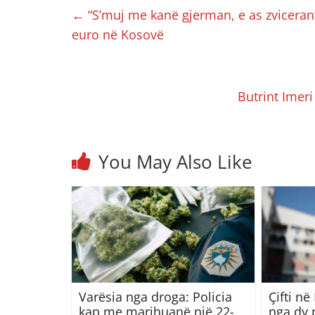
←
“S’muj me kanë gjerman, e as zviceran”
euro në Kosovë
Butrint Imer
You May Also Like
Varësia nga droga: Policia
Çifti n
kap me marihuanë një 22-
nga dy 