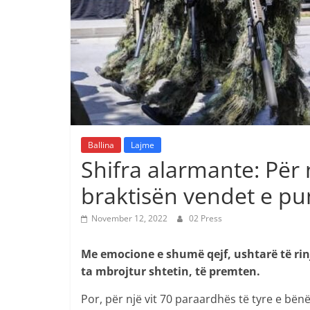
Ballina
Lajme
Shifra alarmante: Për 
braktisën vendet e pu
November 12, 2022
02 Press
Me emocione e shumë qejf, ushtarë të rinj
ta mbrojtur shtetin, të premten.
Por, për një vit 70 paraardhës të tyre e bënë