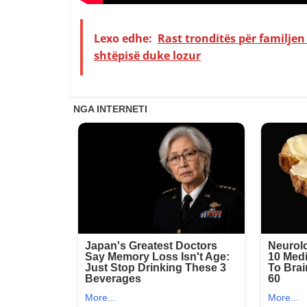
Lexo edhe:
Rast tronditës për familjen
shtëpisë duke lozur