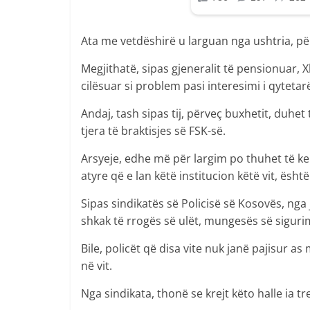
Ata me vetdëshirë u larguan nga ushtria, p
Megjithatë, sipas gjeneralit të pensionuar, Xh
cilësuar si problem pasi interesimi i qyteta
Andaj, tash sipas tij, përveç buxhetit, duh
tjera të braktisjes së FSK-së.
Arsyeje, edhe më për largim po thuhet të ken
atyre që e lan këtë institucion këtë vit, është
Sipas sindikatës së Policisë së Kosovës, nga 
shkak të rrogës së ulët, mungesës së siguri
Bile, policët që disa vite nuk janë pajisur 
në vit.
Nga sindikata, thonë se krejt këto halle ia tr