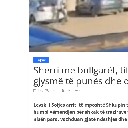
Lajme
Sherri me bullgarët, ti
gjysmë të punës dhe d
July 29, 2023
02 Press
Levski i Sofjes arriti të mposhtë Shkupin t
humbi vëmendjen për shkak të trazirave t
nisën para, vazhduan gjatë ndeshjes dhe 