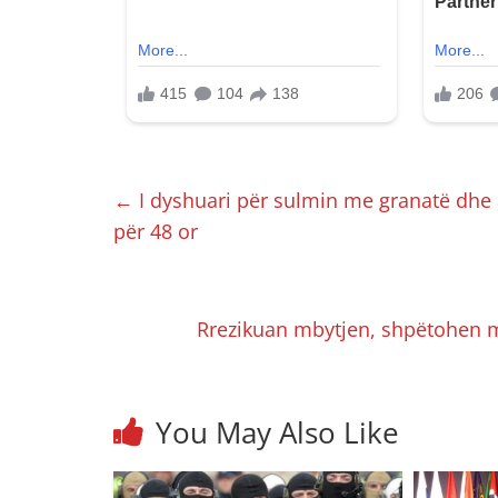
←
I dyshuari për sulmin me granatë dhe a
për 48 or
Rrezikuan mbytjen, shpëtohen mre
You May Also Like