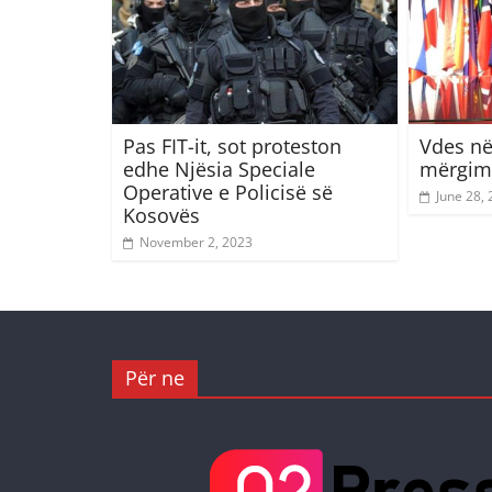
Pas FIT-it, sot proteston
Vdes në
edhe Njësia Speciale
mërgimt
Operative e Policisë së
June 28,
Kosovës
November 2, 2023
Për ne