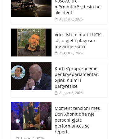
Kosova, tre
mërgimtarë vdesin në
aksident
August 6, 2026
Vdes ish-ushtari i UÇK-
së, u gjet i plagosur
me armë zjarri
August 6, 2026
Kurti s’propozoi emër
për kryeparlamentar,
Gjini: Kulmi i
paftyrësisë
August 6, 2026
Moment tensioni mes
Don Xhonit dhe një
personi gjatë
përformancës së
reperit
August 4, 2026