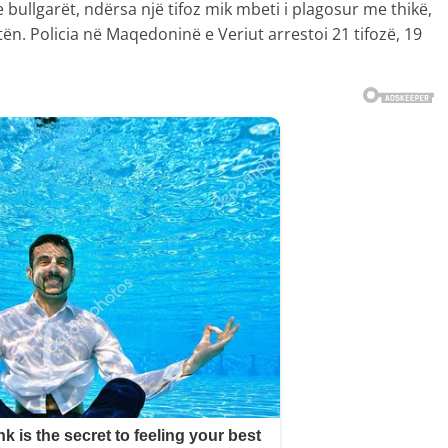
 bullgarët, ndërsa një tifoz mik mbeti i plagosur me thikë,
tën. Policia në Maqedoninë e Veriut arrestoi 21 tifozë, 19