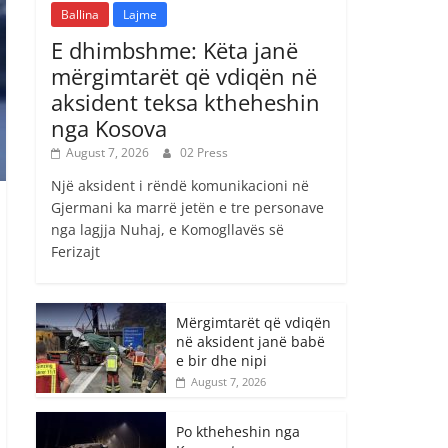
Ballina
Lajme
E dhimbshme: Këta janë
mërgimtarët që vdiqën në
aksident teksa ktheheshin
nga Kosova
August 7, 2026
02 Press
Një aksident i rëndë komunikacioni në
Gjermani ka marrë jetën e tre personave
nga lagjja Nuhaj, e Komogllavës së
Ferizajt
Mërgimtarët që vdiqën
në aksident janë babë
e bir dhe nipi
August 7, 2026
Po ktheheshin nga