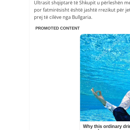
Ultrasit shqiptarë të Shkupit u përleshën me
por fatmirësisht është jashtë rrezikut për je
prej të cilëve nga Bullgaria.