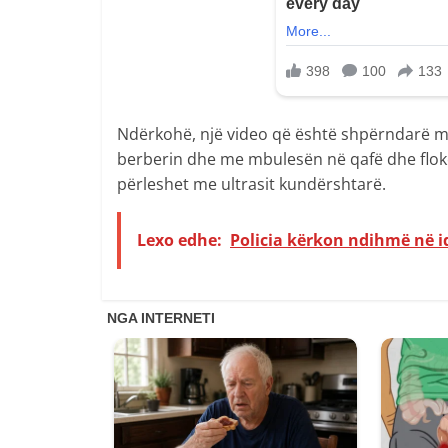
Ndërkohë, një video që është shpërndarë me s
berberin dhe me mbulesën në qafë dhe flokët
përleshet me ultrasit kundërshtarë.
Lexo edhe:
Policia kërkon ndihmë në i