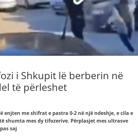
fozi i Shkupit lë berberin në
el të përleshet
ë enjten me shifrat e pastra 0-2 në një ndeshje, e cila e
ë shumta mes dy tifozerive. Përplasjet mes ultrasve
pas saj