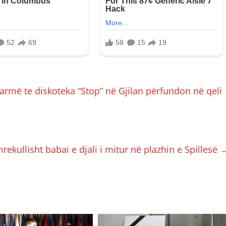
rmë te diskoteka “Stop” në Gjilan përfundon në qeli
kullisht babai e djali i mitur në plazhin e Spillesë