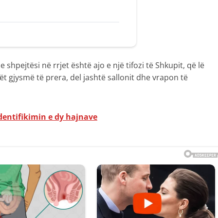
hpejtësi në rrjet është ajo e një tifozi të Shkupit, që lë
 gjysmë të prera, del jashtë sallonit dhe vrapon të
dentifikimin e dy hajnave