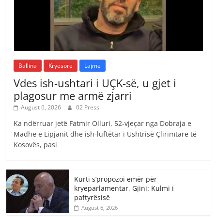
Ballina
Kryesore
Lajme
Vdes ish-ushtari i UÇK-së, u gjet i
plagosur me armë zjarri
August 6, 2026
02 Press
Ka ndërruar jetë Fatmir Olluri, 52-vjeçar nga Dobraja e
Madhe e Lipjanit dhe ish-luftëtar i Ushtrisë Çlirimtare të
Kosovës, pasi
Kurti s’propozoi emër për
kryeparlamentar, Gjini: Kulmi i
paftyrësisë
August 6, 2026