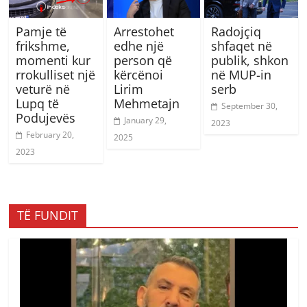
Pamje të
Arrestohet
Radojçiq
frikshme,
edhe një
shfaqet në
momenti kur
person që
publik, shkon
rrokulliset një
kërcënoi
në MUP-in
veturë në
Lirim
serb
Lupq të
Mehmetajn
September 30,
Podujevës
January 29,
2023
February 20,
2025
2023
TË FUNDIT