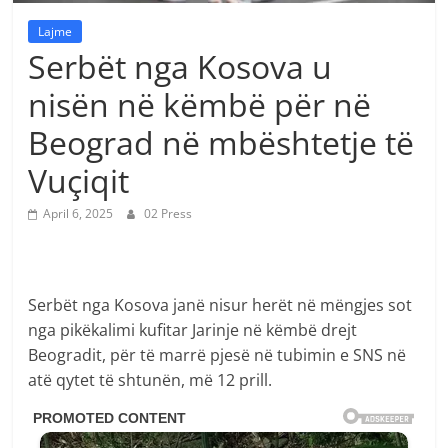
Lajme
Serbët nga Kosova u
nisën në këmbë për në
Beograd në mbështetje të
Vuçiqit
April 6, 2025
02 Press
Serbët nga Kosova janë nisur herët në mëngjes sot
nga pikëkalimi kufitar Jarinje në këmbë drejt
Beogradit, për të marrë pjesë në tubimin e SNS në
atë qytet të shtunën, më 12 prill.