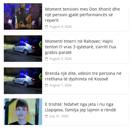
Moment tensioni mes Don Xhonit dhe
një personi gjatë përformancës së
reperit
August 4, 2026
Momenti tmerri në Rahovec: Hajni
tenton t’i vras 3 qytetarë, s’arriti t’ua
grabis paratë
August 3, 2026
Brenda një dite, vdesin tre persona në
rrethana të dyshimta në Kosovë
August 1, 2026
E trishtë: Ndahet nga jeta i riu nga
Llapqeva, familja jep lajmin e rëndë
July 31, 2026