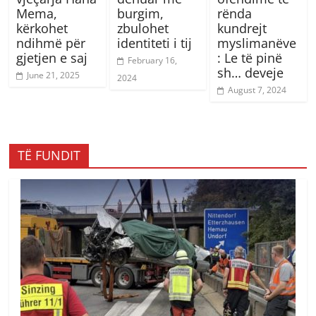
Mema,
burgim,
rënda
kërkohet
zbulohet
kundrejt
ndihmë për
identiteti i tij
myslimanëve
gjetjen e saj
: Le të pinë
February 16,
sh… deveje
June 21, 2025
2024
August 7, 2024
TË FUNDIT