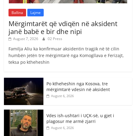
Ballina
Lajme
Mërgimtarët që vdiqën në aksident
janë babë e bir dhe nipi
August 7, 2026
02 Press
Familja Aliu ka konfirmuar aksidentin tragjik në të cilin
humbën jetën tre mërgimtarë nga Komogllava e Ferizajt,
teksa po ktheheshin
Po ktheheshin nga Kosova, tre
mërgimtarë vdesin në aksident
August 6, 2026
Vdes ish-ushtari i UÇK-së, u gjet i
plagosur me armë zjarri
August 6, 2026