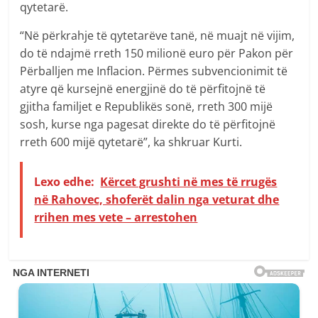
qytetarë.
“Në përkrahje të qytetarëve tanë, në muajt në vijim,
do të ndajmë rreth 150 milionë euro për Pakon për
Përballjen me Inflacion. Përmes subvencionimit të
atyre që kursejnë energjinë do të përfitojnë të
gjitha familjet e Republikës sonë, rreth 300 mijë
sosh, kurse nga pagesat direkte do të përfitojnë
rreth 600 mijë qytetarë”, ka shkruar Kurti.
Lexo edhe:
Kërcet grushti në mes të rrugës
në Rahovec, shoferët dalin nga veturat dhe
rrihen mes vete – arrestohen