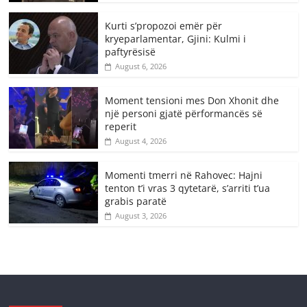
Kurti s’propozoi emër për
kryeparlamentar, Gjini: Kulmi i
paftyrësisë
August 6, 2026
Moment tensioni mes Don Xhonit dhe
një personi gjatë përformancës së
reperit
August 4, 2026
Momenti tmerri në Rahovec: Hajni
tenton t’i vras 3 qytetarë, s’arriti t’ua
grabis paratë
August 3, 2026