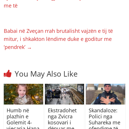
me të
Babai në Zveçan rrah brutalisht vajzën e tij të
mitur, i shkakton lëndime duke e goditur me
‘pendrek’
→
You May Also Like
Humb në
Ekstradohet
Skandaloze:
plazhin e
nga Zvicra
Polici nga
Golemit 4-
kosovari i
Suhareka me
vjeçarja Hana
dënuar me
ofendime të