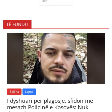
2025
TË FUNDIT
Ballina
Lajme
I dyshuari për plagosje, sfidon me
mesazh Policinë e Kosovës: Nuk