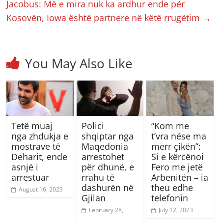
Jacobus: Më e mira nuk ka ardhur ende për
Kosovën, Iowa është partnere në këtë rrugëtim
→
You May Also Like
Tetë muaj
Polici
“Kom me
nga zhdukja e
shqiptar nga
t’vra nëse ma
mostrave të
Maqedonia
merr çikën”:
Deharit, ende
arrestohet
Si e kërcënoi
asnjë i
për dhunë, e
Fero me jetë
arrestuar
rrahu të
Arbenitën – ia
dashurën në
theu edhe
August 16, 2023
Gjilan
telefonin
February 28,
July 12, 2023