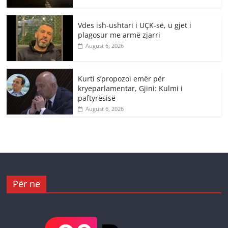
Vdes ish-ushtari i UÇK-së, u gjet i
plagosur me armë zjarri
August 6, 2026
Kurti s’propozoi emër për
kryeparlamentar, Gjini: Kulmi i
paftyrësisë
August 6, 2026
Për ne