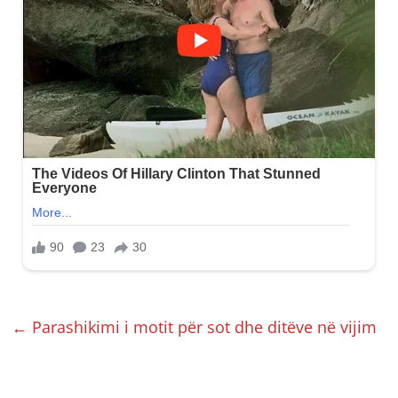
←
Parashikimi i motit për sot dhe ditëve në vijim