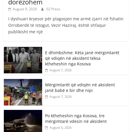
dorëzohem
August 9, 2026
02 Press
I dyshuari kryesor për plagosjen me armë zjarri në fshatin
Orroberdë të Istogut, Vezir Haziraj, është shfaqur
publikisht me një
E dhimbshme: Këta janë mërgimtarët
që vdiqën në aksident teksa
ktheheshin nga Kosova
August 7, 2026
Mërgimtarët që vdiqën në aksident
janë babë e bir dhe nipi
August 7, 2026
Po ktheheshin nga Kosova, tre
mërgimtarë vdesin në aksident
August 6, 2026