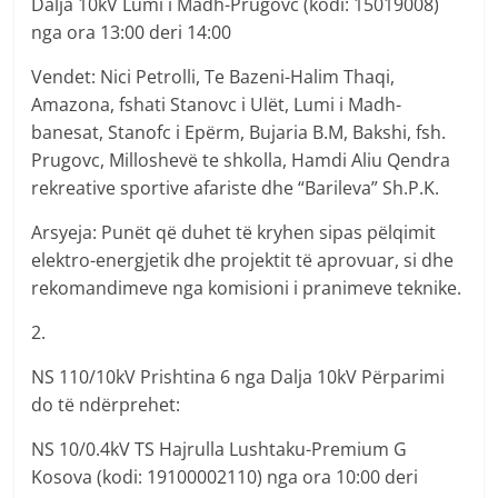
Dalja 10kV Lumi i Madh-Prugovc (kodi: 15019008)
nga ora 13:00 deri 14:00
Vendet: Nici Petrolli, Te Bazeni-Halim Thaqi,
Amazona, fshati Stanovc i Ulët, Lumi i Madh-
banesat, Stanofc i Epërm, Bujaria B.M, Bakshi, fsh.
Prugovc, Milloshevë te shkolla, Hamdi Aliu Qendra
rekreative sportive afariste dhe “Barileva” Sh.P.K.
Arsyeja: Punët që duhet të kryhen sipas pëlqimit
elektro-energjetik dhe projektit të aprovuar, si dhe
rekomandimeve nga komisioni i pranimeve teknike.
2.
NS 110/10kV Prishtina 6 nga Dalja 10kV Përparimi
do të ndërprehet:
NS 10/0.4kV TS Hajrulla Lushtaku-Premium G
Kosova (kodi: 19100002110) nga ora 10:00 deri