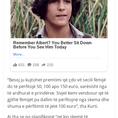
“Besoj ju kujtohet premtimi që çdo vit secili fëmijë
do të përfitojë 50, 100 apo 150 euro, varësisht nga
të ardhurat e prindërve. Sivjet kemi vendosur që të
gjithë fëmijët pa dallim të përfitojnë nga skema dhe
shuma e përfitimit të jetë 100 euro”, tha Kurti.
Ai tha se po planifikojnë “që kjo skemë të