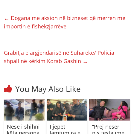
←
Dogana me aksion në bizneset që merren me
importin e fishekzjarrëve
Grabitja e argjendarisë në Suharekë/ Policia
shpall në kërkim Korab Gashin
→
You May Also Like
Nëse i shihni
I jepet
“Prej nesër
këta persona
lamtumira e
nis festa ime