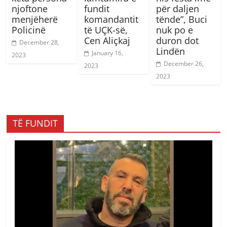
njoftone
fundit
për daljen
menjëherë
komandantit
tënde”, Buci
Policinë
të UÇK-së,
nuk po e
Cen Aliçkaj
duron dot
December 28,
Lindën
January 16,
2023
December 26,
2023
2023
TË FUNDIT