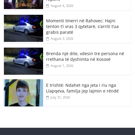
August 4, 2026
Momenti tmerri në Rahovec: Hajni
tenton t’i vras 3 qytetarë, s’arriti t’ua
grabis paratë
August 3, 2026
Brenda një dite, vdesin tre persona në
rrethana të dyshimta në Kosovë
August 1, 2026
E trishtë: Ndahet nga jeta i riu nga
Llapqeva, familja jep lajmin e rëndë
July 31, 2026