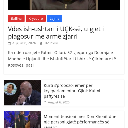
Ballina
Kryesore
Lajme
Vdes ish-ushtari i UÇK-së, u gjet i
plagosur me armë zjarri
August 6, 2026
02 Press
Ka ndërruar jetë Fatmir Olluri, 52-vjeçar nga Dobraja e
Madhe e Lipjanit dhe ish-luftëtar i Ushtrisë Çlirimtare të
Kosovës, pasi
Kurti s’propozoi emër për
kryeparlamentar, Gjini: Kulmi i
paftyrësisë
August 6, 2026
Moment tensioni mes Don Xhonit dhe
një personi gjatë përformancës së
reperit