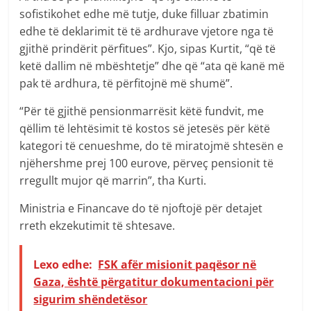
sofistikohet edhe më tutje, duke filluar zbatimin
edhe të deklarimit të të ardhurave vjetore nga të
gjithë prindërit përfitues”. Kjo, sipas Kurtit, “që të
ketë dallim në mbështetje” dhe që “ata që kanë më
pak të ardhura, të përfitojnë më shumë”.
“Për të gjithë pensionmarrësit këtë fundvit, me
qëllim të lehtësimit të kostos së jetesës për këtë
kategori të cenueshme, do të miratojmë shtesën e
njëhershme prej 100 eurove, përveç pensionit të
rregullt mujor që marrin”, tha Kurti.
Ministria e Financave do të njoftojë për detajet
rreth ekzekutimit të shtesave.
Lexo edhe:
FSK afër misionit paqësor në
Gaza, është përgatitur dokumentacioni për
sigurim shëndetësor