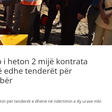
 i heton 2 mijë kontrata
ë edhe tenderët për
Ibër
imin për tenderët e dhënë në ndërtimin e dy urave mbi