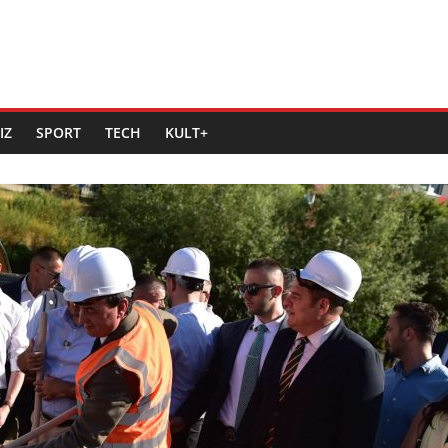
IZ
SPORT
TECH
KULT+