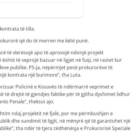
ontrata të tilla.
rokurorë që do të merren me këtë punë.
cë të vlerësojë apo të aprovojë ndonjë projekt
ë është të veprojë bazuar në ligjet në fuqi, në rastet kur
eve publike. PS-ja, nëpërmjet pesë prokurorëve të
mijë kontrata një burimore”, tha Luta.
orizuar Policinë e Kosovës të ndërmarrë veprimet e
të drejtë të gjendjes faktike për të gjitha dyshimet lidhur
ës Penale”, theksoi ajo.
htim ndaj projektit në fjalë, por me përmbushjen e
publik dhe sundimit të ligjit, në mënyrë që të garantohet një
ublike”, tha ndër të tjera zëdhënësja e Prokurorisë Speciale