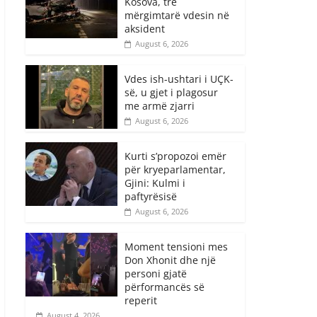
Kosova, tre
mërgimtarë vdesin në
aksident
August 6, 2026
Vdes ish-ushtari i UÇK-
së, u gjet i plagosur
me armë zjarri
August 6, 2026
Kurti s’propozoi emër
për kryeparlamentar,
Gjini: Kulmi i
paftyrësisë
August 6, 2026
Moment tensioni mes
Don Xhonit dhe një
personi gjatë
përformancës së
reperit
August 4, 2026