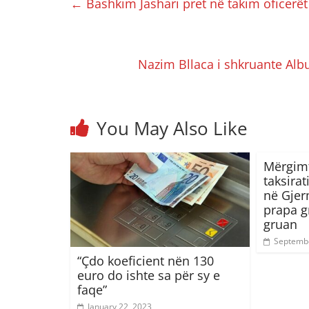
←
Bashkim Jashari pret në takim oficerë
Nazim Bllaca i shkruante Albu
You May Also Like
Mërgimt
taksirat
në Gjer
prapa g
gruan
Septembe
“Çdo koeficient nën 130
euro do ishte sa për sy e
faqe”
January 22, 2023