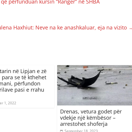
t që përfunduan kursin “Ranger” në SHBA
lena Haxhiut: Neve na ke anashkaluar, eja na vizito
arin në Lipjan e zë
i para se të kthehet
mani, përfundon
rilave pasi e rrahu
r 1, 2022
Drenas, vetura godet për
vdekje një këmbësor –
arrestohet shoferja
September 18, 2023