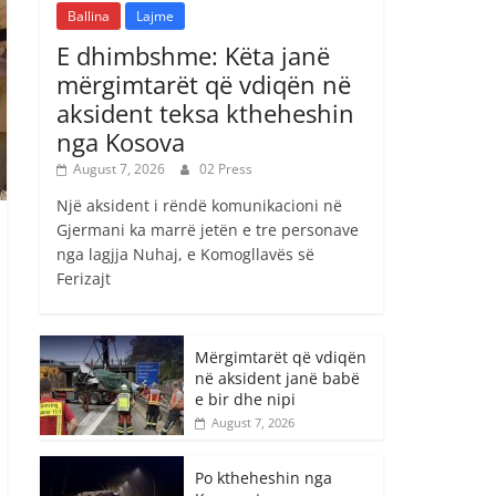
Ballina
Lajme
E dhimbshme: Këta janë
mërgimtarët që vdiqën në
aksident teksa ktheheshin
nga Kosova
August 7, 2026
02 Press
Një aksident i rëndë komunikacioni në
Gjermani ka marrë jetën e tre personave
nga lagjja Nuhaj, e Komogllavës së
Ferizajt
Mërgimtarët që vdiqën
në aksident janë babë
e bir dhe nipi
August 7, 2026
Po ktheheshin nga