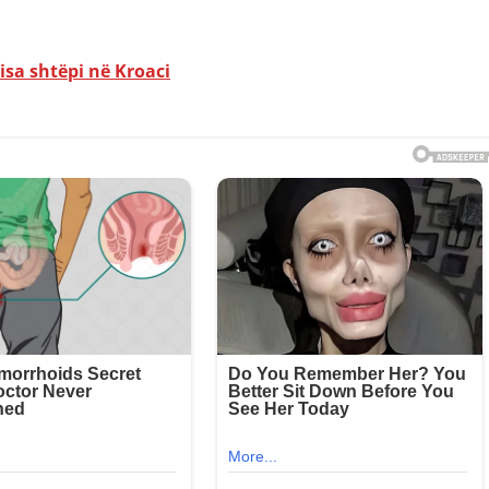
sa shtëpi në Kroaci