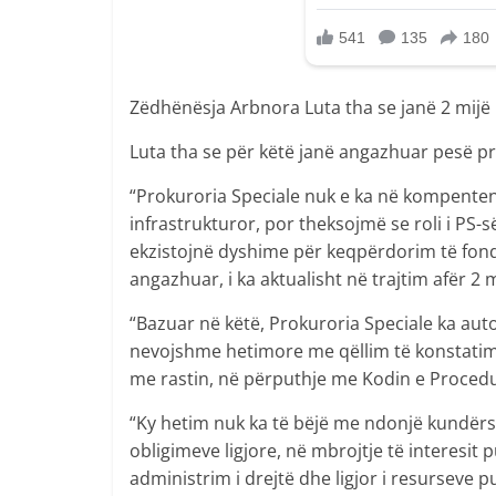
Zëdhënësja Arbnora Luta tha se janë 2 mijë k
Luta tha se për këtë janë angazhuar pesë p
“Prokuroria Speciale nuk e ka në kompenten
infrastrukturor, por theksojmë se roli i PS-s
ekzistojnë dyshime për keqpërdorim të fond
angazhuar, i ka aktualisht në trajtim afër 2 
“Bazuar në këtë, Prokuroria Speciale ka aut
nevojshme hetimore me qëllim të konstatimit 
me rastin, në përputhje me Kodin e Procedur
“Ky hetim nuk ka të bëjë me ndonjë kundërs
obligimeve ligjore, në mbrojtje të interesit 
administrim i drejtë dhe ligjor i resurseve p