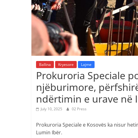
Ballina
Kryesore
Lajme
Prokuroria Speciale po
njëburimore, përfshir
ndërtimin e urave në 
July 10, 2025
02 Press
Prokuroria Speciale e Kosovës ka nisur het
Lumin Ibër.