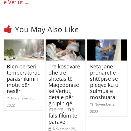
e Veriut
→
You May Also Like
Bien përsëri
Tre kosovarë
Këta janë
temperaturat,
dhe tre
pronarët e
parashikimi i
shtetas të
shtëpisë së
motit për
Maqedonisë
pleqve ku u
nesër
së Veriut,
sulmua e
detaje për
moshuara
November 25,
grupin që
November 2,
2023
merrej me
2022
falsifikim të
parave
November 29,