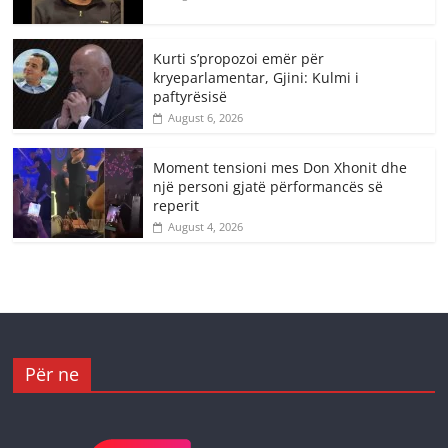
Kurti s’propozoi emër për
kryeparlamentar, Gjini: Kulmi i
paftyrësisë
August 6, 2026
Moment tensioni mes Don Xhonit dhe
një personi gjatë përformancës së
reperit
August 4, 2026
Për ne