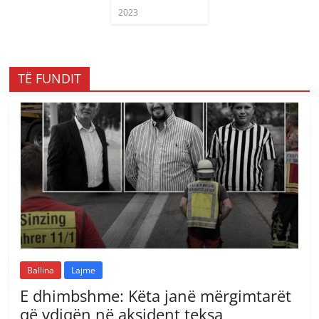
2023
TË FUNDIT
Ballina
Lajme
E dhimbshme: Këta janë mërgimtarët
që vdiqën në aksident teksa