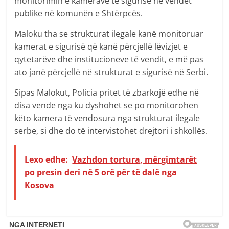
monitorimin e kamerave të sigurisë në vendet
publike në komunën e Shtërpcës.
Maloku tha se strukturat ilegale kanë monitoruar
kamerat e sigurisë që kanë përcjellë lëvizjet e
qytetarëve dhe institucioneve të vendit, e më pas
ato janë përcjellë në strukturat e sigurisë në Serbi.
Sipas Malokut, Policia pritet të zbarkojë edhe në
disa vende nga ku dyshohet se po monitorohen
këto kamera të vendosura nga strukturat ilegale
serbe, si dhe do të intervistohet drejtori i shkollës.
Lexo edhe:
Vazhdon tortura, mërgimtarët
po presin deri në 5 orë për të dalë nga
Kosova