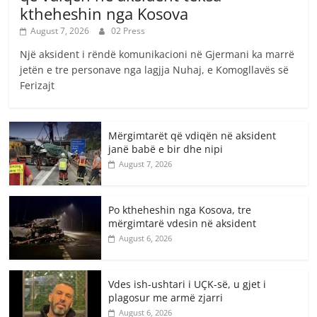
ktheheshin nga Kosova
August 7, 2026
02 Press
Një aksident i rëndë komunikacioni në Gjermani ka marrë
jetën e tre personave nga lagjja Nuhaj, e Komogllavës së
Ferizajt
Mërgimtarët që vdiqën në aksident
janë babë e bir dhe nipi
August 7, 2026
Po ktheheshin nga Kosova, tre
mërgimtarë vdesin në aksident
August 6, 2026
Vdes ish-ushtari i UÇK-së, u gjet i
plagosur me armë zjarri
August 6, 2026