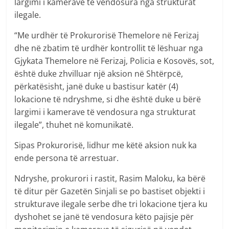
largimi i kamerave të vendosura nga strukturat
ilegale.
“Me urdhër të Prokurorisë Themelore në Ferizaj
dhe në zbatim të urdhër kontrollit të lëshuar nga
Gjykata Themelore në Ferizaj, Policia e Kosovës, sot,
është duke zhvilluar një aksion në Shtërpcë,
përkatësisht, janë duke u bastisur katër (4)
lokacione të ndryshme, si dhe është duke u bërë
largimi i kamerave të vendosura nga strukturat
ilegale”, thuhet në komunikatë.
Sipas Prokurorisë, lidhur me këtë aksion nuk ka
ende persona të arrestuar.
Ndryshe, prokurori i rastit, Rasim Maloku, ka bërë
të ditur për Gazetën Sinjali se po bastiset objekti i
strukturave ilegale serbe dhe tri lokacione tjera ku
dyshohet se janë të vendosura këto pajisje për