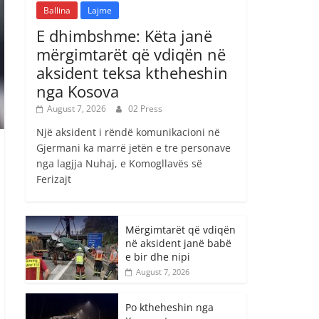
Ballina
Lajme
E dhimbshme: Këta janë
mërgimtarët që vdiqën në
aksident teksa ktheheshin
nga Kosova
August 7, 2026
02 Press
Një aksident i rëndë komunikacioni në
Gjermani ka marrë jetën e tre personave
nga lagjja Nuhaj, e Komogllavës së
Ferizajt
Mërgimtarët që vdiqën
në aksident janë babë
e bir dhe nipi
August 7, 2026
Po ktheheshin nga