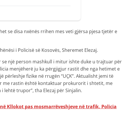
het se disa nxënës rrihen mes veti gjërsa pjesa tjetër e
hënësi i Policisë së Kosovës, Sheremet Elezaj.
r se një person mashkull i mitur ishte duke u trajtuar për
licia menjëherë ju ka përgjigjur rastit dhe nga hetimet e
jë përleshje fizike në rrugën “UÇK”. Aktualisht jemi të
 me rastin është kontaktuar prokurorit i shtetit, me
i lehtë trupor”, tha Elezaj për Sinjalin.
në Kllokot pas mosmarrëveshjeve në trafik, Policia