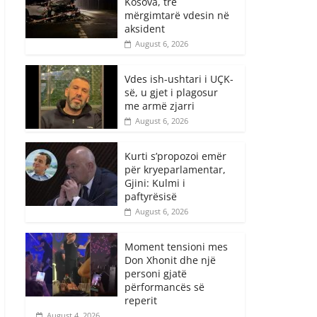
Kosova, tre
mërgimtarë vdesin në
aksident
August 6, 2026
Vdes ish-ushtari i UÇK-
së, u gjet i plagosur
me armë zjarri
August 6, 2026
Kurti s’propozoi emër
për kryeparlamentar,
Gjini: Kulmi i
paftyrësisë
August 6, 2026
Moment tensioni mes
Don Xhonit dhe një
personi gjatë
përformancës së
reperit
August 4, 2026