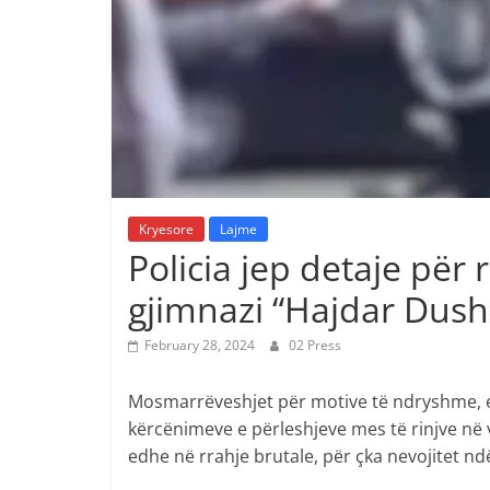
Kryesore
Lajme
Policia jep detaje për
gjimnazi “Hajdar Dush
February 28, 2024
02 Press
Mosmarrëveshjet për motive të ndryshme, e 
kërcënimeve e përleshjeve mes të rinjve në v
edhe në rrahje brutale, për çka nevojitet ndë