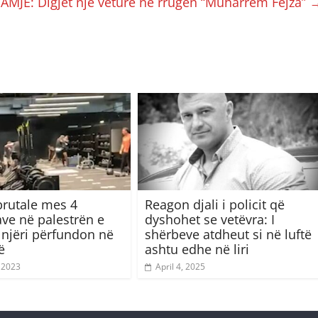
AMJE: Digjet një veturë në rrugën “Muharrem Fejza”
brutale mes 4
Reagon djali i policit që
ve në palestrën e
dyshohet se vetëvra: I
, njëri përfundon në
shërbeve atdheut si në luftë
ë
ashtu edhe në liri
 2023
April 4, 2025