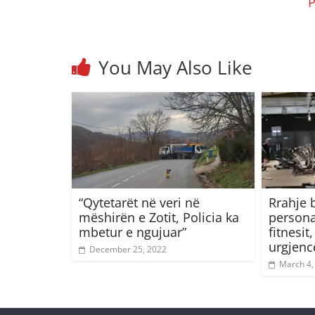
P
You May Also Like
“Qytetarët në veri në
Rrahje 
mëshirën e Zotit, Policia ka
persona
mbetur e ngujuar”
fitnesit
urgjenc
December 25, 2022
March 4,