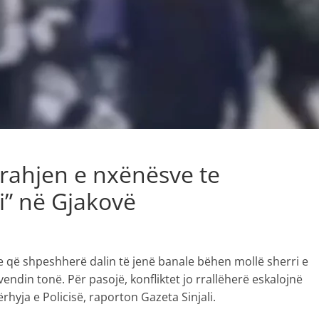
 rrahjen e nxënësve te
i” në Gjakovë
që shpeshherë dalin të jenë banale bëhen mollë sherri e
endin tonë. Për pasojë, konfliktet jo rrallëherë eskalojnë
rhyja e Policisë, raporton Gazeta Sinjali.