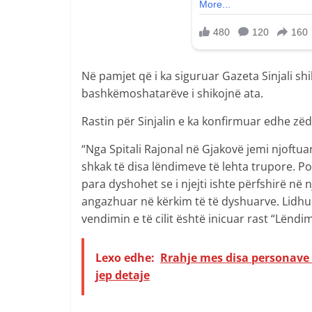
Në pamjet që i ka siguruar Gazeta Sinjali shi
bashkëmoshatarëve i shikojnë ata.
Rastin për Sinjalin e ka konfirmuar edhe zëd
“Nga Spitali Rajonal në Gjakovë jemi njoftua
shkak të disa lëndimeve të lehta trupore. Po
para dyshohet se i njejti ishte përfshirë në n
angazhuar në kërkim të të dyshuarve. Lidhur
vendimin e të cilit është inicuar rast “Lëndim 
Lexo edhe:
Rrahje mes disa personave 
jep detaje