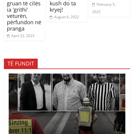
gruan të cilës
kush do ta
February 5,
ia ‘grithi’
kryej!
2025
veturën,
August 6, 2022
përfundon në
pranga
April 22, 2023
TË FUNDIT