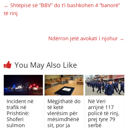
←
Shtëpisë së “BBV” do t’i bashkohen 4 “banorë”
të rinj
Ndërron jetë avokati i njohur
→
You May Also Like
Incident në
Mëgjithatë do
Në Veri
trafik në
të ketë
arrijnë 117
Prishtinë:
vlerësim për
policë të rinj,
Shoferi
mësimdhënë
prej tyre 79
sulmon
sit, por ja
serbë