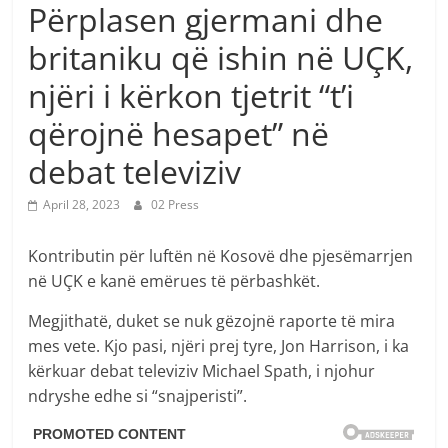
Përplasen gjermani dhe
britaniku që ishin në UÇK,
njëri i kërkon tjetrit “t’i
qërojnë hesapet” në
debat televiziv
April 28, 2023
02 Press
Kontributin për luftën në Kosovë dhe pjesëmarrjen
në UÇK e kanë emërues të përbashkët.
Megjithatë, duket se nuk gëzojnë raporte të mira
mes vete. Kjo pasi, njëri prej tyre, Jon Harrison, i ka
kërkuar debat televiziv Michael Spath, i njohur
ndryshe edhe si “snajperisti”.