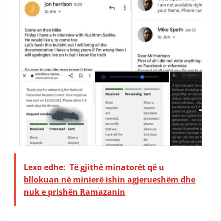
Lexo edhe:
Të gjithë minatorët që u
bllokuan në minierë ishin agjerueshëm dhe
nuk e prishën Ramazanin