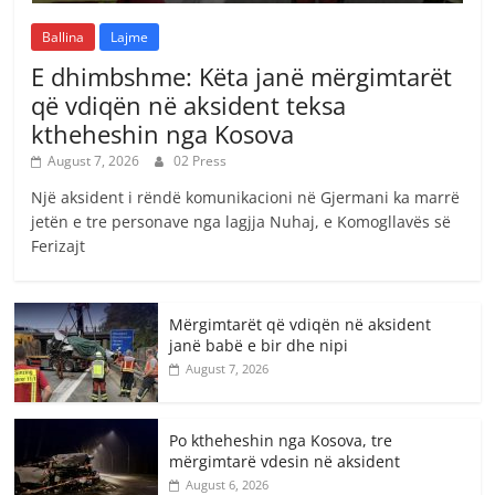
Ballina
Lajme
E dhimbshme: Këta janë mërgimtarët
që vdiqën në aksident teksa
ktheheshin nga Kosova
August 7, 2026
02 Press
Një aksident i rëndë komunikacioni në Gjermani ka marrë
jetën e tre personave nga lagjja Nuhaj, e Komogllavës së
Ferizajt
Mërgimtarët që vdiqën në aksident
janë babë e bir dhe nipi
August 7, 2026
Po ktheheshin nga Kosova, tre
mërgimtarë vdesin në aksident
August 6, 2026