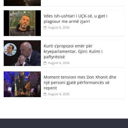
Vdes ish-ushtari i UÇK-së, u gjet i
plagosur me armë zjarri
August 6, 2026
Kurti s’propozoi emër për
kryeparlamentar, Gjini: Kulmi i
paftyrësisë
August 6, 2026
Moment tensioni mes Don Xhonit dhe
një personi gjatë përformancës së
reperit
August 4, 2026