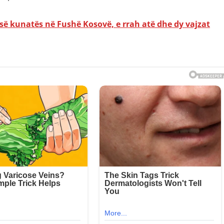
esë kunatës në Fushë Kosovë, e rrah atë dhe dy vajzat