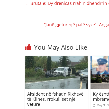
←
Brutale: Dy drenicas rrahin dhëndrrin e
“Janë gjetur një palë syze”- Ang
You May Also Like
Aksident në fshatin Rixhevë
Ky ësht
të Klinës, rrokulliset një
mbrëmë
veturë
May 9, 2