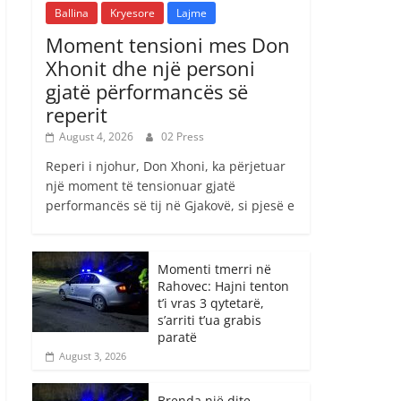
Ballina
Kryesore
Lajme
Moment tensioni mes Don
Xhonit dhe një personi
gjatë përformancës së
reperit
August 4, 2026
02 Press
Reperi i njohur, Don Xhoni, ka përjetuar
një moment të tensionuar gjatë
performancës së tij në Gjakovë, si pjesë e
Momenti tmerri në
Rahovec: Hajni tenton
t’i vras 3 qytetarë,
s’arriti t’ua grabis
paratë
August 3, 2026
Brenda një dite,