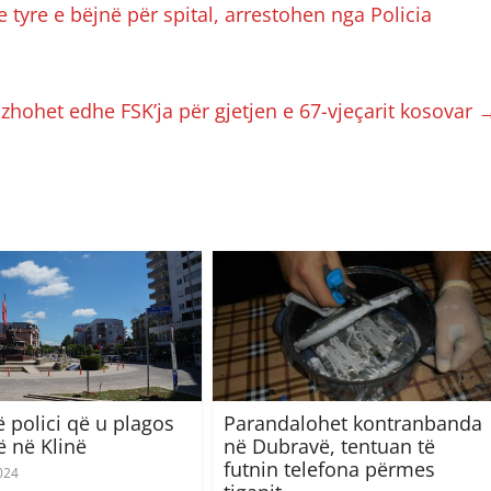
 tyre e bëjnë për spital, arrestohen nga Policia
azhohet edhe FSK’ja për gjetjen e 67-vjeçarit kosovar
ë polici që u plagos
Parandalohet kontranbanda
 në Klinë
në Dubravë, tentuan të
futnin telefona përmes
024