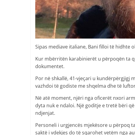
Sipas mediave italiane, Bani filloi të hidhte 
Kur mbërritën karabinierët u përpoqën ta q
dokumentet.
Por në shkallë, 41-vjeçari u kundërpërgjigj
vazhdoi të godiste me shqelma dhe të lufto
Në atë moment, njëri nga oficerët nxori arm
dyta nuk e ndaloi. Një goditje e tretë bëri 
ndjenjat.
Personeli i urgjencës mjekësore u përpoq ta 
saktë i vdekjes do të sqarohet vetëm nga au