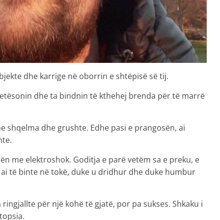
objekte dhe karrige në oborrin e shtëpisë së tij.
etësonin dhe ta bindnin të kthehej brenda për të marrë
 me shqelma dhe grushte. Edhe pasi e prangosën, ai
nte.
ën me elektroshok. Goditja e parë vetëm sa e preku, e
që ai të binte në tokë, duke u dridhur dhe duke humbur
ringjallte për një kohë të gjatë, por pa sukses. Shkaku i
topsia.