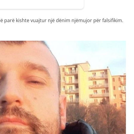
më parë kishte vuajtur një dënim njëmujor për falsifikim.