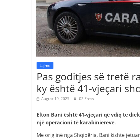
Lajme
Pas goditjes së tretë ra
ky është 41-vjeçari sh
August 19, 2025
02 Press
Elton Bani është 41-vjeçari që vdiq të diel
një operacioni të karabinierëve.
Me origjinë nga Shqipëria, Bani kishte jetua