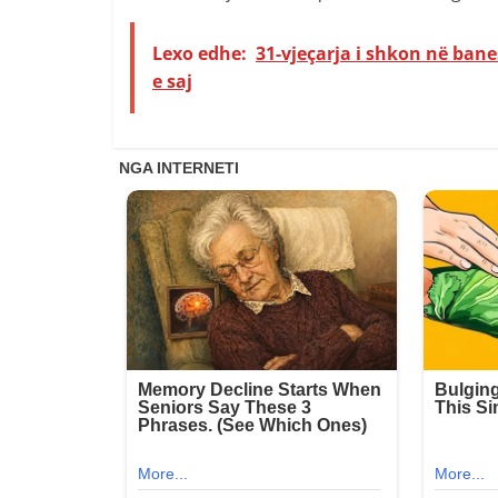
Lexo edhe:
31-vjeçarja i shkon në ban
e saj