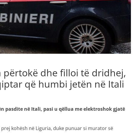
 përtokë dhe filloi të dridhej,
qiptar që humbi jetën në Itali
ën pasdite në Itali, pasi u qëllua me elektroshok gjatë
r prej kohësh në Liguria, duke punuar si murator së