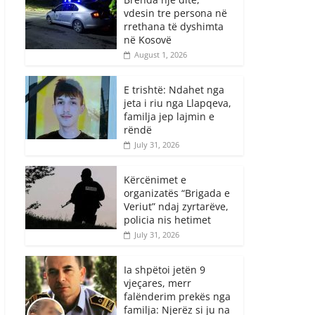
vdesin tre persona në
rrethana të dyshimta
në Kosovë
August 1, 2026
E trishtë: Ndahet nga
jeta i riu nga Llapqeva,
familja jep lajmin e
rëndë
July 31, 2026
Kërcënimet e
organizatës “Brigada e
Veriut” ndaj zyrtarëve,
policia nis hetimet
July 31, 2026
Ia shpëtoi jetën 9
vjeçares, merr
falënderim prekës nga
familja: Njerëz si ju na