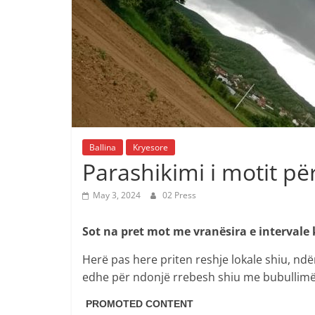
Ballina
Kryesore
Parashikimi i motit pë
May 3, 2024
02 Press
Sot na pret mot me vranësira e intervale 
Herë pas here priten reshje lokale shiu, ndë
edhe për ndonjë rrebesh shiu me bubullimë