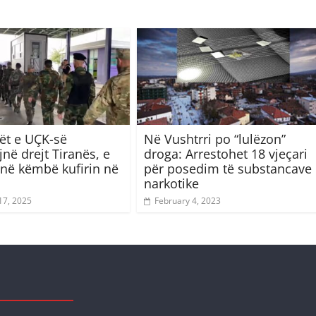
ët e UÇK-së
Në Vushtrri po “lulëzon”
në drejt Tiranës, e
droga: Arrestohet 18 vjeçari
 në këmbë kufirin në
për posedim të substancave
narkotike
17, 2025
February 4, 2023