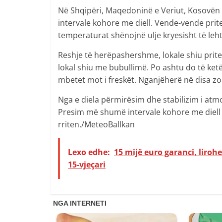
Në Shqipëri, Maqedoninë e Veriut, Kosovën l
intervale kohore me diell. Vende-vende pri
temperaturat shënojnë ulje kryesisht të leht
Reshje të herëpashershme, lokale shiu pri
lokal shiu me bubullimë. Po ashtu do të ket
mbetet mot i freskët. Nganjëherë në disa zo
Nga e diela përmirësim dhe stabilizim i atmo
Presim më shumë intervale kohore me diell 
rriten./MeteoBallkan
Lexo edhe:
15 mijë euro garanci, liro
15-vjeçari