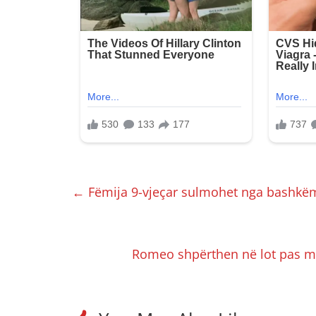
←
Fëmija 9-vjeçar sulmohet nga bashkëm
Romeo shpërthen në lot pas m