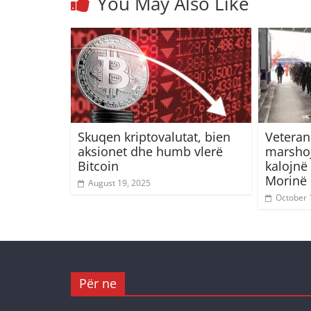
You May Also Like
Skuqen kriptovalutat, bien
Veteran
aksionet dhe humb vlerë
marshoj
Bitcoin
kalojnë
Morinë
August 19, 2025
October 
Për ne