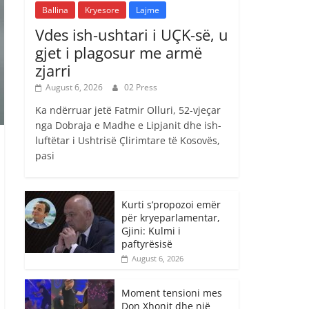
Ballina
Kryesore
Lajme
Vdes ish-ushtari i UÇK-së, u
gjet i plagosur me armë
zjarri
August 6, 2026
02 Press
Ka ndërruar jetë Fatmir Olluri, 52-vjeçar
nga Dobraja e Madhe e Lipjanit dhe ish-
luftëtar i Ushtrisë Çlirimtare të Kosovës,
pasi
Kurti s’propozoi emër
për kryeparlamentar,
Gjini: Kulmi i
paftyrësisë
August 6, 2026
Moment tensioni mes
Don Xhonit dhe një