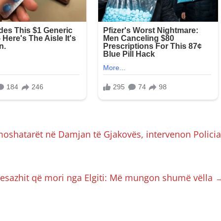
oshatarët në Damjan të Gjakovës, intervenon Policia
esazhit që mori nga Elgiti: Më mungon shumë vëlla