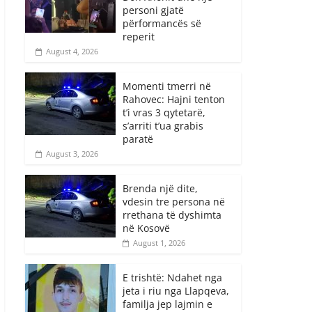
personi gjatë
përformancës së
reperit
August 4, 2026
Momenti tmerri në
Rahovec: Hajni tenton
t’i vras 3 qytetarë,
s’arriti t’ua grabis
paratë
August 3, 2026
Brenda një dite,
vdesin tre persona në
rrethana të dyshimta
në Kosovë
August 1, 2026
E trishtë: Ndahet nga
jeta i riu nga Llapqeva,
familja jep lajmin e