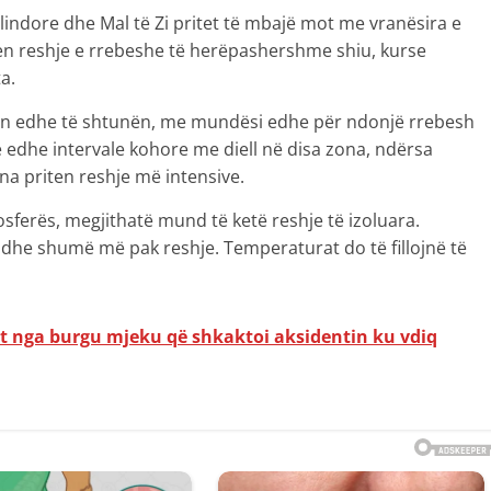
indore dhe Mal të Zi pritet të mbajë mot me vranësira e
ten reshje e rrebeshe të herëpashershme shiu, kurse
a.
ten edhe të shtunën, me mundësi edhe për ndonjë rrebesh
ë edhe intervale kohore me diell në disa zona, ndërsa
na priten reshje më intensive.
sferës, megjithatë mund të ketë reshje të izoluara.
dhe shumë më pak reshje. Temperaturat do të fillojnë të
het nga burgu mjeku që shkaktoi aksidentin ku vdiq