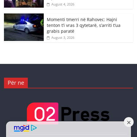
August 4, 2026
Momenti tmerri në Rahovec: Hajni
tenton t’i vras 3 qytetarë, s’arriti t’ua
grabis paratë
August 3, 2026
Për ne