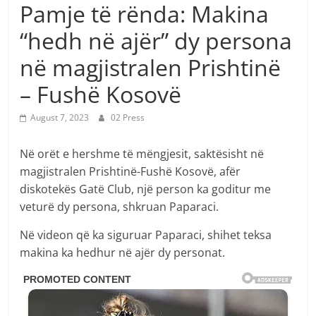
Pamje të rënda: Makina
“hedh në ajër” dy persona
në magjistralen Prishtinë
– Fushë Kosovë
August 7, 2023
02 Press
Në orët e hershme të mëngjesit, saktësisht në
magjistralen Prishtinë-Fushë Kosovë, afër
diskotekës Gatë Club, një person ka goditur me
veturë dy persona, shkruan Paparaci.
Në videon që ka siguruar Paparaci, shihet teksa
makina ka hedhur në ajër dy personat.