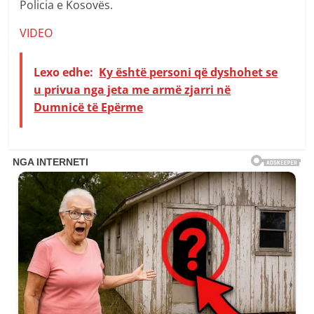
Policia e Kosovës.
VIDEO
Lexo edhe:
Ky është personi që dyshohet se
u privua nga jeta me armë zjarri në
Dumnicë të Epërme