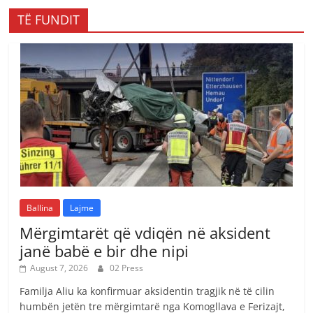
TË FUNDIT
Ballina
Lajme
Mërgimtarët që vdiqën në aksident
janë babë e bir dhe nipi
August 7, 2026
02 Press
Familja Aliu ka konfirmuar aksidentin tragjik në të cilin
humbën jetën tre mërgimtarë nga Komogllava e Ferizajt,