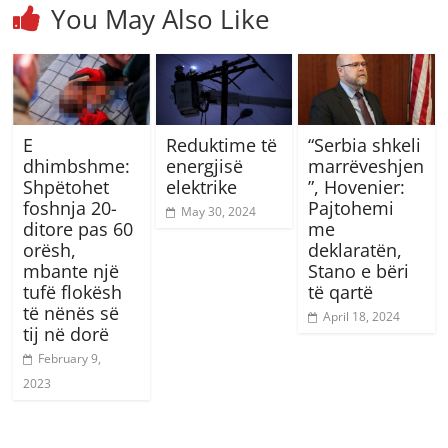
You May Also Like
E
Reduktime të
“Serbia shkeli
dhimbshme:
energjisë
marrëveshjen
Shpëtohet
elektrike
”, Hovenier:
foshnja 20-
Pajtohemi
May 30, 2024
ditore pas 60
me
orësh,
deklaratën,
mbante një
Stano e bëri
tufë flokësh
të qartë
të nënës së
April 18, 2024
tij në dorë
February 9,
2023