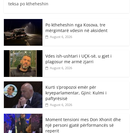
teksa po ktheheshin
Po ktheheshin nga Kosova, tre
mërgimtarë vdesin në aksident
August 6, 2026
Vdes ish-ushtari i UÇK-së, u gjet i
plagosur me armë zjarri
August 6, 2026
Kurti s’propozoi emër për
kryeparlamentar, Gjini: Kulmi i
paftyrësisë
August 6, 2026
Moment tensioni mes Don Xhonit dhe
një personi gjatë përformancës së
reperit