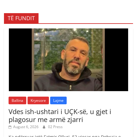
TË FUNDIT
Ballina
Kryesore
Lajme
Vdes ish-ushtari i UÇK-së, u gjet i
plagosur me armë zjarri
August 6, 2026
02 Press
Ka ndërruar jetë Fatmir Olluri, 52-vjeçar nga Dobraja e