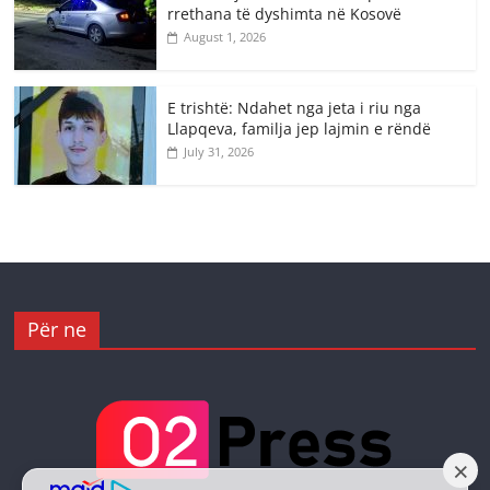
rrethana të dyshimta në Kosovë
August 1, 2026
E trishtë: Ndahet nga jeta i riu nga
Llapqeva, familja jep lajmin e rëndë
July 31, 2026
Për ne