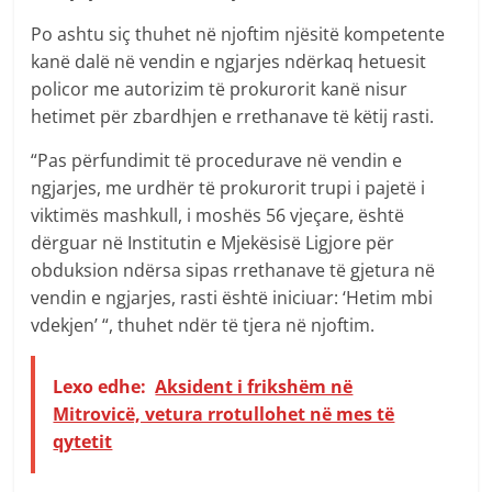
Po ashtu siç thuhet në njoftim njësitë kompetente
kanë dalë në vendin e ngjarjes ndërkaq hetuesit
policor me autorizim të prokurorit kanë nisur
hetimet për zbardhjen e rrethanave të këtij rasti.
“Pas përfundimit të procedurave në vendin e
ngjarjes, me urdhër të prokurorit trupi i pajetë i
viktimës mashkull, i moshës 56 vjeçare, është
dërguar në Institutin e Mjekësisë Ligjore për
obduksion ndërsa sipas rrethanave të gjetura në
vendin e ngjarjes, rasti është iniciuar: ‘Hetim mbi
vdekjen’ “, thuhet ndër të tjera në njoftim.
Lexo edhe:
Aksident i frikshëm në
Mitrovicë, vetura rrotullohet në mes të
qytetit