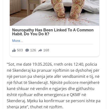
“Sot, me datë 19.05.2026, rreth orës 12:40, policia
në Skenderaj ka pranuar njoftimin se dyshohej për
një person pa shenja jete afër vendbanimit e tij, në
një fshat të Skenderajt. Njësitë policore menjëherë
kanë shkuar në vendin e ngjarjes dhe gjithashtu
është njoftuar edhe emergjenca e QKMF në
Skenderaj. Mjeku ka konfirmuar se personi ishte pa
shenja jete”, thuhet në njoftim.