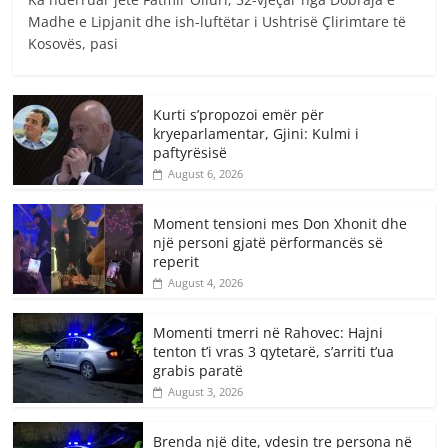
Madhe e Lipjanit dhe ish-luftëtar i Ushtrisë Çlirimtare të
Kosovës, pasi
Kurti s’propozoi emër për
kryeparlamentar, Gjini: Kulmi i
paftyrësisë
August 6, 2026
Moment tensioni mes Don Xhonit dhe
një personi gjatë përformancës së
reperit
August 4, 2026
Momenti tmerri në Rahovec: Hajni
tenton t’i vras 3 qytetarë, s’arriti t’ua
grabis paratë
August 3, 2026
Brenda një dite, vdesin tre persona në