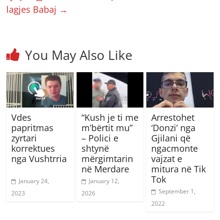
lagjes Babaj
→
You May Also Like
Vdes
“Kush je ti me
Arrestohet
papritmas
m’bërtit mu”
‘Donzi’ nga
zyrtari
– Polici e
Gjilani që
korrektues
shtynë
ngacmonte
nga Vushtrria
mërgimtarin
vajzat e
në Merdare
mitura në Tik
Tok
January 24,
January 12,
September 1,
2023
2026
2022