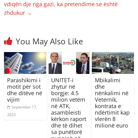
vdiqën dje nga gazi, ka pretendime se është
zhdukur
→
You May Also Like
Parashikimi i
UNITET-i
Mbikalimi
motit për sot
zhytur në
dhe
dhe ditëve në
borgje: 4.5
nënkalimi në
vijim
milion vetëm
Veternik,
në ATK,
kontrata e
September 17,
asambleisti
ndërtimit kap
2023
kërkon raport
vlerën 8
dhe të dihet
milionë euro
sa punëtorë