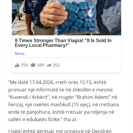
“Me datë 17.04.2026, rreth orës 15:15, është
pranuar një informatë se në shkollën e mesme
“Kuvendi i Arbërit”, në rrugën “Brahim Ademi” në
Ferizaj, një nxënës mashkull (15 vjeç), në rrethana
ende të panjohura, është rrëzuar pa ndjenja në
sallën e edukatës fizike.” tha ai.
I njëjti është dërguar me urgjencë në Qendrën