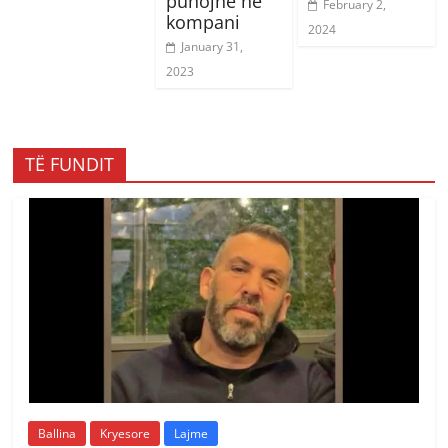
punojnë në
February 2,
kompani
2024
January 31,
2023
TË FUNDIT
Ballina
Kryesore
Lajme