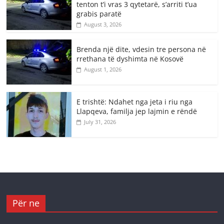
tenton t’i vras 3 qytetarë, s’arriti t’ua
grabis paratë
August 3, 2026
Brenda një dite, vdesin tre persona në
rrethana të dyshimta në Kosovë
August 1, 2026
E trishtë: Ndahet nga jeta i riu nga
Llapqeva, familja jep lajmin e rëndë
July 31, 2026
Për ne