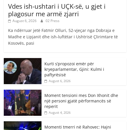
Vdes ish-ushtari i UÇK-së, u gjet i
plagosur me armë zjarri
August 6, 2026
02 Press
Ka ndërruar jetë Fatmir Olluri, 52-vjeçar nga Dobraja e
Madhe e Lipjanit dhe ish-luftëtar i Ushtrisë Çlirimtare të
Kosovës, pasi
Kurti s’propozoi emër për
kryeparlamentar, Gjini: Kulmi i
paftyrësisë
August 6, 2026
Moment tensioni mes Don Xhonit dhe
një personi gjatë përformancës së
reperit
August 4, 2026
Momenti tmerri në Rahovec: Hajni