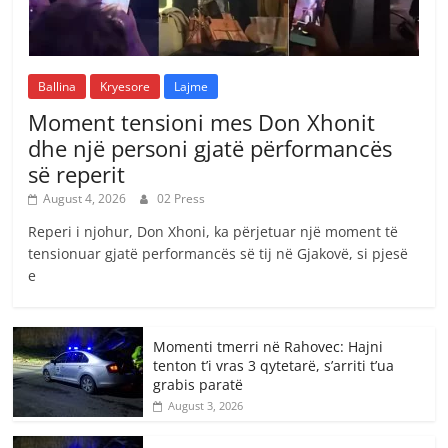
Ballina
Kryesore
Lajme
Moment tensioni mes Don Xhonit
dhe një personi gjatë përformancës
së reperit
August 4, 2026
02 Press
Reperi i njohur, Don Xhoni, ka përjetuar një moment të
tensionuar gjatë performancës së tij në Gjakovë, si pjesë
e
Momenti tmerri në Rahovec: Hajni
tenton t’i vras 3 qytetarë, s’arriti t’ua
grabis paratë
August 3, 2026