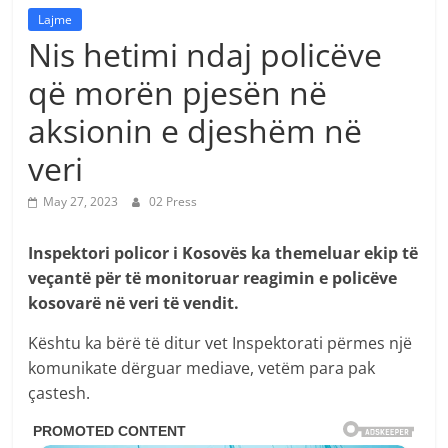
Lajme
Nis hetimi ndaj policëve
që morën pjesën në
aksionin e djeshëm në
veri
May 27, 2023
02 Press
Inspektori policor i Kosovës ka themeluar ekip të
veçantë për të monitoruar reagimin e policëve
kosovarë në veri të vendit.
Kështu ka bërë të ditur vet Inspektorati përmes një
komunikate dërguar mediave, vetëm para pak
çastesh.