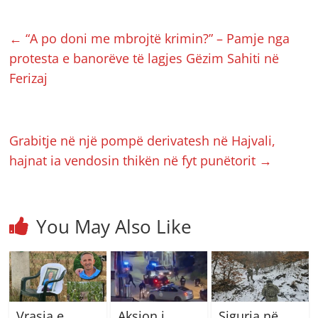
←
“A po doni me mbrojtë krimin?” – Pamje nga
protesta e banorëve të lagjes Gëzim Sahiti në
Ferizaj
Grabitje në një pompë derivatesh në Hajvali,
hajnat ia vendosin thikën në fyt punëtorit
→
You May Also Like
Vrasja e
Aksion i
Siguria në