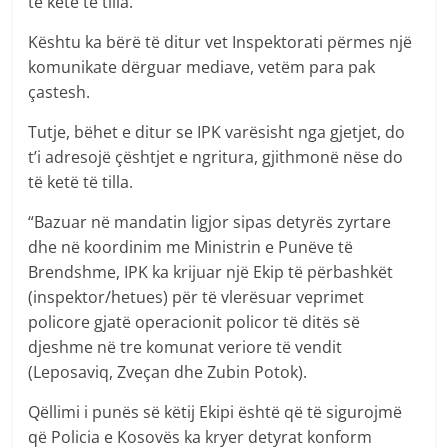
të ketë të tilla.
Kështu ka bërë të ditur vet Inspektorati përmes një
komunikate dërguar mediave, vetëm para pak
çastesh.
Tutje, bëhet e ditur se IPK varësisht nga gjetjet, do
t’i adresojë çështjet e ngritura, gjithmonë nëse do
të ketë të tilla.
“Bazuar në mandatin ligjor sipas detyrës zyrtare
dhe në koordinim me Ministrin e Punëve të
Brendshme, IPK ka krijuar një Ekip të përbashkët
(inspektor/hetues) për të vlerësuar veprimet
policore gjatë operacionit policor të ditës së
djeshme në tre komunat veriore të vendit
(Leposaviq, Zveçan dhe Zubin Potok).
Qëllimi i punës së këtij Ekipi është që të sigurojmë
që Policia e Kosovës ka kryer detyrat konform