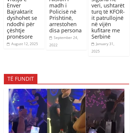
Enver
madh i
veri, ushtarët
Bajraktarit
Policisë në
turq të KFOR-
dyshohet se
Prishtinë,
it patrullojnë
ndodhi për
arrestohen
në vijën
çështje
disa persona
kufitare me
pronësore
Serbinë
September 24,
August 12, 2025
January 31,
2022
2025
TË FUNDIT