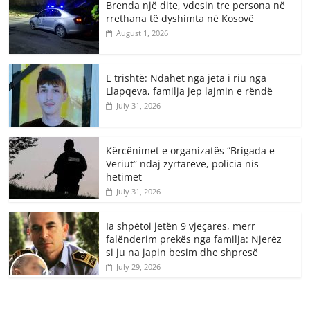
Brenda një dite, vdesin tre persona në
rrethana të dyshimta në Kosovë
August 1, 2026
E trishtë: Ndahet nga jeta i riu nga
Llapqeva, familja jep lajmin e rëndë
July 31, 2026
Kërcënimet e organizatës “Brigada e
Veriut” ndaj zyrtarëve, policia nis
hetimet
July 31, 2026
Ia shpëtoi jetën 9 vjeçares, merr
falënderim prekës nga familja: Njerëz
si ju na japin besim dhe shpresë
July 29, 2026