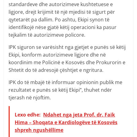
standardeve dhe autorizimeve kushtetuese e
ligjore, drejt krijimit të një mjedisi të sigurt për
qytetarët pa dallim. Po ashtu, Ekipi synon të
identifikojë nëse gjatë këtij operacioni ka pasur
tejkalim të autorizimeve policore.
IPK siguron se varësisht nga gjetjet e punës së këtij
Ekipi, konform autorizimeve ligjore dhe në
koordinim me Policinë e Kosovës dhe Prokurorin e
Shtetit do të adresojë çështjet e ngritura.
IPK do të mbajë të informuar opinionin publik me
rezultatet e punës së këtij Ekipi”, thuhet ndër
tjerash në njoftim.
Lexo edhe:
Ndahet nga jeta Prof. dr. Faik
Hima – Shoqata e Kardiologëve të Kosovës
shpreh ngushëllime