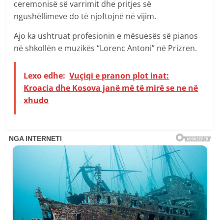
ceremonisë së varrimit dhe pritjes së
ngushëllimeve do të njoftojnë në vijim.
Ajo ka ushtruat profesionin e mësuesës së pianos
në shkollën e muzikës “Lorenc Antoni” në Prizren.
Lexo edhe:
Vuçiqi e pranon plot inat:
Kroacia dhe Kosova janë më të mirë se ne në
xhudo