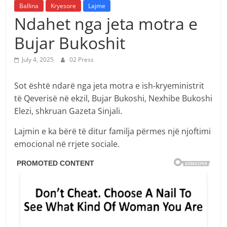
Ballina
Kryesore
Lajme
Ndahet nga jeta motra e
Bujar Bukoshit
July 4, 2025
02 Press
Sot është ndarë nga jeta motra e ish-kryeministrit
të Qeverisë në ekzil, Bujar Bukoshi, Nexhibe Bukoshi
Elezi, shkruan Gazeta Sinjali.
Lajmin e ka bërë të ditur familja përmes një njoftimi
emocional në rrjete sociale.