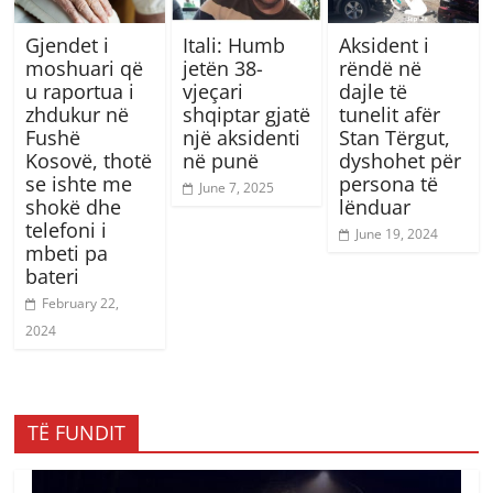
Gjendet i
Itali: Humb
Aksident i
moshuari që
jetën 38-
rëndë në
u raportua i
vjeçari
dajle të
zhdukur në
shqiptar gjatë
tunelit afër
Fushë
një aksidenti
Stan Tërgut,
Kosovë, thotë
në punë
dyshohet për
se ishte me
persona të
June 7, 2025
shokë dhe
lënduar
telefoni i
June 19, 2024
mbeti pa
bateri
February 22,
2024
TË FUNDIT