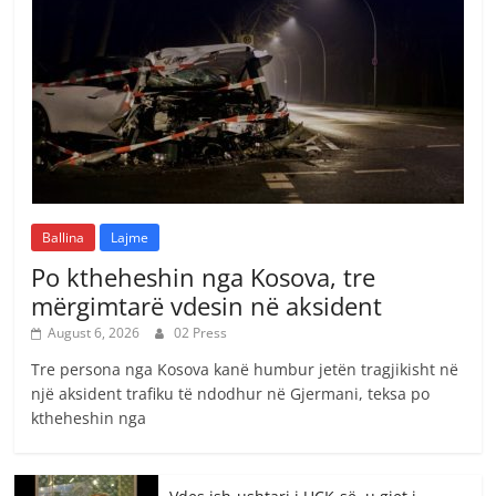
Ballina
Lajme
Po ktheheshin nga Kosova, tre
mërgimtarë vdesin në aksident
August 6, 2026
02 Press
Tre persona nga Kosova kanë humbur jetën tragjikisht në
një aksident trafiku të ndodhur në Gjermani, teksa po
ktheheshin nga