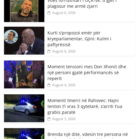
Vdes ish-ushtari i UÇK-së, u gjet i
plagosur me armë zjarri
August 6, 2026
Kurti s’propozoi emër për
kryeparlamentar, Gjini: Kulmi i
paftyrësisë
August 6, 2026
Moment tensioni mes Don Xhonit dhe
një personi gjatë përformancës së
reperit
August 4, 2026
Momenti tmerri në Rahovec: Hajni
tenton t’i vras 3 qytetarë, s’arriti t’ua
grabis paratë
August 3, 2026
Brenda një dite, vdesin tre persona në