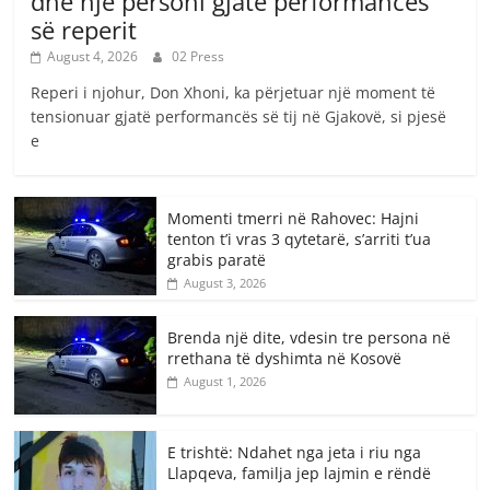
dhe një personi gjatë përformancës
së reperit
August 4, 2026
02 Press
Reperi i njohur, Don Xhoni, ka përjetuar një moment të
tensionuar gjatë performancës së tij në Gjakovë, si pjesë
e
Momenti tmerri në Rahovec: Hajni
tenton t’i vras 3 qytetarë, s’arriti t’ua
grabis paratë
August 3, 2026
Brenda një dite, vdesin tre persona në
rrethana të dyshimta në Kosovë
August 1, 2026
E trishtë: Ndahet nga jeta i riu nga
Llapqeva, familja jep lajmin e rëndë