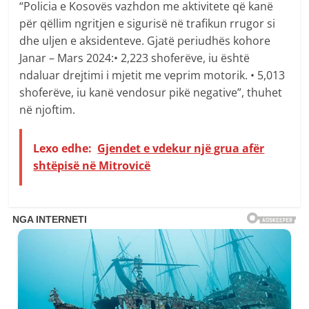
“Policia e Kosovës vazhdon me aktivitete që kanë
për qëllim ngritjen e sigurisë në trafikun rrugor si
dhe uljen e aksidenteve. Gjatë periudhës kohore
Janar – Mars 2024:• 2,223 shoferëve, iu është
ndaluar drejtimi i mjetit me veprim motorik. • 5,013
shoferëve, iu kanë vendosur pikë negative”, thuhet
në njoftim.
Lexo edhe:
Gjendet e vdekur një grua afër
shtëpisë në Mitrovicë