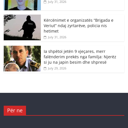
July 31, 2026
Kërcënimet e organizatës “Brigada e
Veriut” ndaj zyrtarëve, policia nis
hetimet
July 31, 2026
Ia shpëtoi jetën 9 vjeçares, merr
falënderim prekës nga familja: Njerëz
si ju na japin besim dhe shpresë
July 29, 2026
Për ne