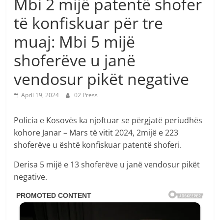
Mbi 2 mijë patentë shofer
të konfiskuar për tre
muaj: Mbi 5 mijë
shoferëve u janë
vendosur pikët negative
April 19, 2024
02 Press
Policia e Kosovës ka njoftuar se përgjatë periudhës
kohore Janar – Mars të vitit 2024, 2mijë e 223
shoferëve u është konfiskuar patentë shoferi.
Derisa 5 mijë e 13 shoferëve u janë vendosur pikët
negative.