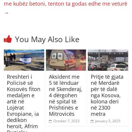
me kubëz betoni, tenton ta godas edhe me veturë
→
You May Also Like
Rreshteri i
Aksident me
Pritje të gjata
Policisë së
5 të lënduar
në Merdarë
Kosovës fiton
në Skenderaj,
për të dalë
medaljen e
4 dërgohen
nga Kosova,
artë në
në spital të
kolona deri
Lojërat
Prishtinës e
në 2300
Evropiane, ia
Mitrovicës
metra
dedikon
October 7, 2023
January 5, 2025
heroit, Afrim