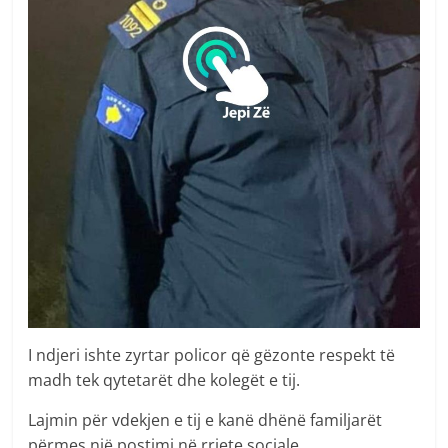
I ndjeri ishte zyrtar policor që gëzonte respekt të
madh tek qytetarët dhe kolegët e tij.
Lajmin për vdekjen e tij e kanë dhënë familjarët
përmes një postimi në rrjete sociale.