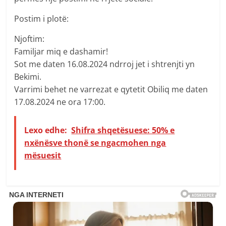
Postim i plotë:
Njoftim:
Familjar miq e dashamir!
Sot me daten 16.08.2024 ndrroj jet i shtrenjti yn
Bekimi.
Varrimi behet ne varrezat e qytetit Obiliq me daten
17.08.2024 ne ora 17:00.
Lexo edhe:
Shifra shqetësuese: 50% e
nxënësve thonë se ngacmohen nga
mësuesit