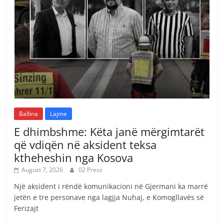
Ballina
Lajme
E dhimbshme: Këta janë mërgimtarët
që vdiqën në aksident teksa
ktheheshin nga Kosova
August 7, 2026
02 Press
Një aksident i rëndë komunikacioni në Gjermani ka marrë
jetën e tre personave nga lagjja Nuhaj, e Komogllavës së
Ferizajt