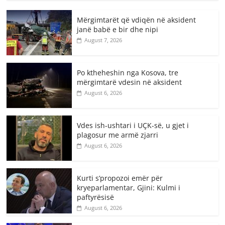
Mërgimtarët që vdiqën në aksident
janë babë e bir dhe nipi
August 7, 2026
Po ktheheshin nga Kosova, tre
mërgimtarë vdesin në aksident
August 6, 2026
Vdes ish-ushtari i UÇK-së, u gjet i
plagosur me armë zjarri
August 6, 2026
Kurti s’propozoi emër për
kryeparlamentar, Gjini: Kulmi i
paftyrësisë
August 6, 2026