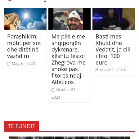
Parashikimi i
Me plis e me
Basti mes
motit për sot
shqiponjën
Xhulit dhe
dhe ditët në
dykrenare,
Vedatit, ja cili
vazhdim
kështu festoi
i fitoi 100
Zhegrova me
euro
May 30, 2023
shokë pas
March 8, 2023
fitores ndaj
Atleticos
October 24,
2024
TË FUNDIT