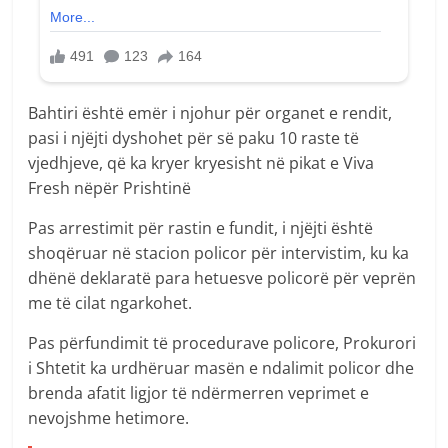
Bahtiri është emër i njohur për organet e rendit,
pasi i njëjti dyshohet për së paku 10 raste të
vjedhjeve, që ka kryer kryesisht në pikat e Viva
Fresh nëpër Prishtinë
Pas arrestimit për rastin e fundit, i njëjti është
shoqëruar në stacion policor për intervistim, ku ka
dhënë deklaratë para hetuesve policorë për veprën
me të cilat ngarkohet.
Pas përfundimit të procedurave policore, Prokurori
i Shtetit ka urdhëruar masën e ndalimit policor dhe
brenda afatit ligjor të ndërmerren veprimet e
nevojshme hetimore.