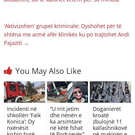
‘Aktivizohen’ grupet kriminale: Dyshohet për të
shtëna me armë afër klinikës ku po trajtohet Andi
Pajaziti
→
You May Also Like
Incidenti në
“U rrit jetim
Doganierët
shkollën ‘Faik
dhe nënën e
kroatë
Konica’: Dy
ka arsimtare
zbulojnë 11
nxënësit
në këtë fshat
kallashnikovë
kishin hyrë
të Podujevës”
në makinën e