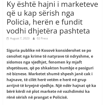
Ky është hajni i marketeve
që u kap sërish nga
Policia, herën e fundit
vodhi dhjetëra pashteta
August 7, 2023
02 Press
Siguria publike në Kosovë konsiderohet se po
cenohet nga krime të natyrave të ndryshme, e
sidomos nga vjedhjet, fenomen ky mjaft
shqetësues, që po shkakton humbje e pasiguri
në biznese. Marketet shumë shpesh janë cak i
hajnave, të cilët herë vetëm e herë në grup
arrijnë të kryejnë vjedhje. Një ndër hajnat që ka
bërë kërdi në plot markete në vazhdimësi ka
rënë sërish në prangat e Policisë.