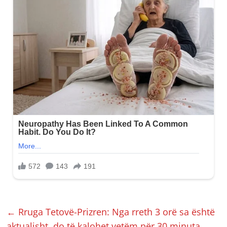
←
Rruga Tetovë-Prizren: Nga rreth 3 orë sa është
aktualisht, do të kalohet vetëm për 30 minuta