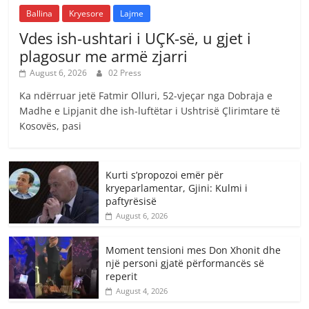
Ballina
Kryesore
Lajme
Vdes ish-ushtari i UÇK-së, u gjet i
plagosur me armë zjarri
August 6, 2026
02 Press
Ka ndërruar jetë Fatmir Olluri, 52-vjeçar nga Dobraja e
Madhe e Lipjanit dhe ish-luftëtar i Ushtrisë Çlirimtare të
Kosovës, pasi
Kurti s’propozoi emër për
kryeparlamentar, Gjini: Kulmi i
paftyrësisë
August 6, 2026
Moment tensioni mes Don Xhonit dhe
një personi gjatë përformancës së
reperit
August 4, 2026