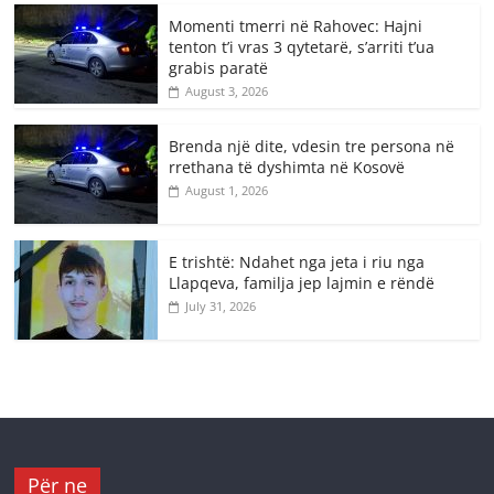
Momenti tmerri në Rahovec: Hajni
tenton t’i vras 3 qytetarë, s’arriti t’ua
grabis paratë
August 3, 2026
Brenda një dite, vdesin tre persona në
rrethana të dyshimta në Kosovë
August 1, 2026
E trishtë: Ndahet nga jeta i riu nga
Llapqeva, familja jep lajmin e rëndë
July 31, 2026
Për ne