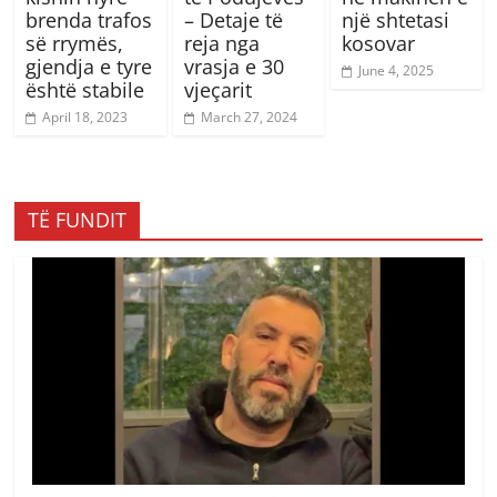
brenda trafos
– Detaje të
një shtetasi
së rrymës,
reja nga
kosovar
gjendja e tyre
vrasja e 30
June 4, 2025
është stabile
vjeçarit
April 18, 2023
March 27, 2024
TË FUNDIT