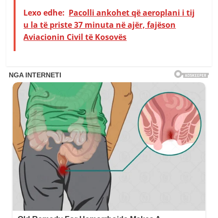
Lexo edhe:
Pacolli ankohet që aeroplani i tij
u la të priste 37 minuta në ajër, fajëson
Aviacionin Civil të Kosovës