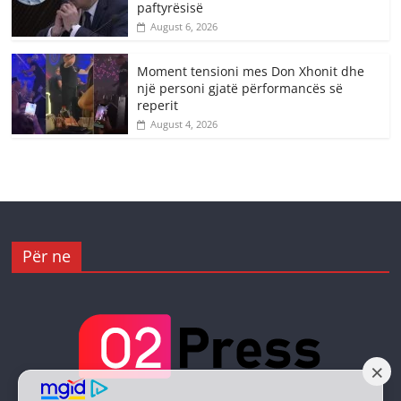
paftyrësisë
August 6, 2026
Moment tensioni mes Don Xhonit dhe
një personi gjatë përformancës së
reperit
August 4, 2026
Për ne