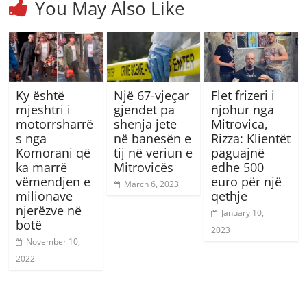
You May Also Like
Ky është
Një 67-vjeçar
Flet frizeri i
mjeshtri i
gjendet pa
njohur nga
motorrsharrë
shenja jete
Mitrovica,
s nga
në banesën e
Rizza: Klientët
Komorani që
tij në veriun e
paguajnë
ka marrë
Mitrovicës
edhe 500
vëmendjen e
euro për një
March 6, 2023
milionave
qethje
njerëzve në
January 10,
botë
2023
November 10,
2022