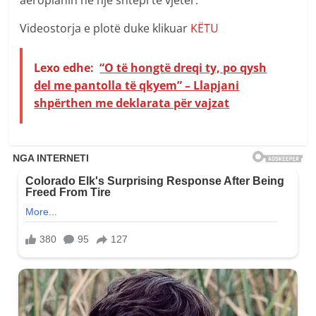
aeroplanin në një shtëpi të vjetër.
Videostorja e plotë duke klikuar
KËTU
Lexo edhe:
“O të hongtë dreqi ty, po qysh
del me pantolla të qkyem” – Llapjani
shpërthen me deklarata për vajzat