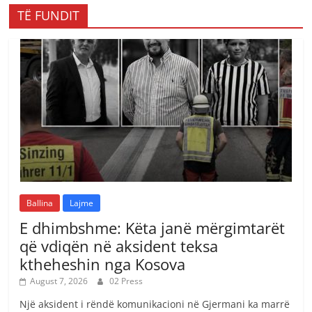
TË FUNDIT
Ballina
Lajme
E dhimbshme: Këta janë mërgimtarët
që vdiqën në aksident teksa
ktheheshin nga Kosova
August 7, 2026
02 Press
Një aksident i rëndë komunikacioni në Gjermani ka marrë