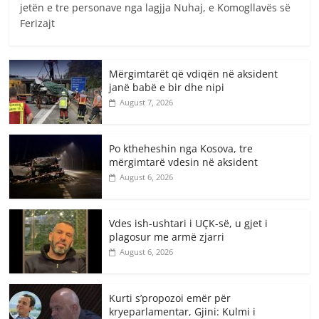
jetën e tre personave nga lagjja Nuhaj, e Komogllavës së
Ferizajt
Mërgimtarët që vdiqën në aksident
janë babë e bir dhe nipi
August 7, 2026
Po ktheheshin nga Kosova, tre
mërgimtarë vdesin në aksident
August 6, 2026
Vdes ish-ushtari i UÇK-së, u gjet i
plagosur me armë zjarri
August 6, 2026
Kurti s’propozoi emër për
kryeparlamentar, Gjini: Kulmi i