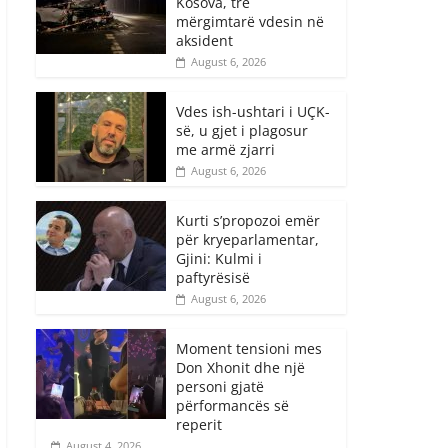
Kosova, tre
mërgimtarë vdesin në
aksident
August 6, 2026
Vdes ish-ushtari i UÇK-
së, u gjet i plagosur
me armë zjarri
August 6, 2026
Kurti s’propozoi emër
për kryeparlamentar,
Gjini: Kulmi i
paftyrësisë
August 6, 2026
Moment tensioni mes
Don Xhonit dhe një
personi gjatë
përformancës së
reperit
August 4, 2026