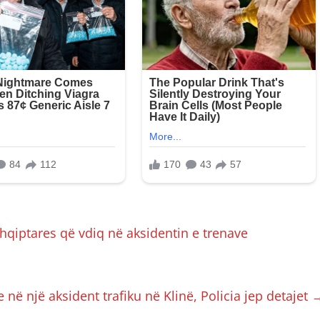
 shqiptares që vdiq në aksidentin e trenave
e në një aksident trafiku në Klinë, Policia jep detajet