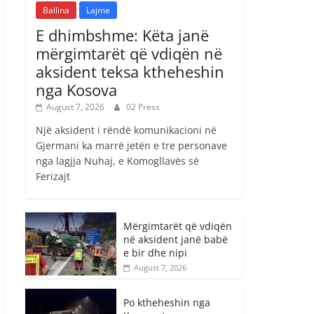
Ballina
Lajme
E dhimbshme: Këta janë
mërgimtarët që vdiqën në
aksident teksa ktheheshin
nga Kosova
August 7, 2026
02 Press
Një aksident i rëndë komunikacioni në
Gjermani ka marrë jetën e tre personave
nga lagjja Nuhaj, e Komogllavës së
Ferizajt
Mërgimtarët që vdiqën
në aksident janë babë
e bir dhe nipi
August 7, 2026
Po ktheheshin nga