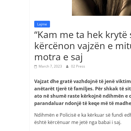
Lajme
“Kam me ta hek krytë s
kërcënon vajzën e mitu
motra e saj
March 7, 2023
02 Press
Vajzat dhe gratë vazhdojnë të jenë viktim
anëtarët tjerë të familjes. Për shkak të s
ato në shumë raste kërkojnë ndihmën e or
parandaluar ndonjë të keqe më të madhe
Ndihmën e Policisë e ka kërkuar së fundi edh
është kërcënuar me jetë nga babai i saj.