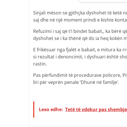
Sinjali mëson se gjithçka dyshohet të ketë n
saj dhe në një moment prindi e kishte konta
Refuzimi i saj që t’i bindet babait,, ka bërë q
dyshohet se i ka thënë që do ia heq kokën 
E frikësuar nga fjalët e babait, e mitura ka
si rezultat i denoncimit, i dyshuari është s
rastin.
Pas përfundimit të procedurave policore, Pr
liri për veprën penale ‘Dhunë në familje’.
Lexo edhe:
Tetë të vdekur pas shembje