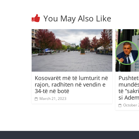
You May Also Like
Kosovarët më të lumturit në
Pushteti
rajon, radhiten në vendin e
mundës
34-të në botë
të “sakr
si Adem 
March 21, 2023
October 