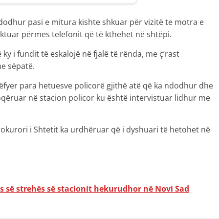
dodhur pasi e mitura kishte shkuar për vizitë te motra e
ktuar përmes telefonit që të kthehet në shtëpi.
ë ky i fundit të eskalojë në fjalë të rënda, me ç’rast
me sëpatë.
 rrëfyer para hetuesve policorë gjithë atë që ka ndodhur dhe
hoqëruar në stacion policor ku është intervistuar lidhur me
okurori i Shtetit ka urdhëruar që i dyshuari të hetohet në
s së strehës së stacionit hekurudhor në Novi Sad