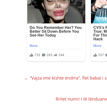
←
“Vajza ime kishte ëndrra”, flet babai i
Rritet numri i të lënduarv