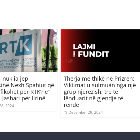
 nuk ia jep
Therja me thikë në Prizren:
inë Nexh Spahiut që
Viktimat u sulmuan nga një
ifikohet për RTK’në”
grup njerëzish, tre të
Jashari për lirinë
lënduarit në gjendje të
rëndë
28, 2024
December 29, 2024