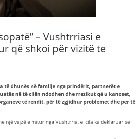
opatë” – Vushtrriasi e
r që shkoi për vizitë te
a të dhunës në familje nga prindërit, partnerët e
ituatës në të cilën ndodhen dhe rrezikut që u kanoset,
ganeve të rendit, për të zgjidhur problemet dhe për të
.
e një vajzë e mitur nga Vushtrria, e cila ka deklaruar se